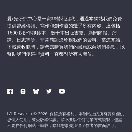
Support us:
愛/光研究中心是一家非營利組織，通過本網站我們免費
提供曾經傳訊、寫作和創作過的幾乎所有內容。這包括
1600多份傳訊抄本、數十本出版書籍、新聞簡報、演
講、日志等等。非常感謝您珍視我們的資料。當您閱讀、
下載或收聽時，請考慮購買我們的書籍或向我們捐款，以
幫助我們使這些資料一直都對所有人開放。
L/L Research © 2026. 保留所有權利。本網站上的所有資料僅供
您個人使用，並受版權保護。請不要以任何商業方式複製，也請
不要在任何網站上轉載，除非您事先獲得了作者的書面許可。