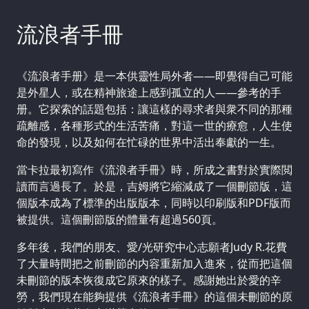
流浪者手冊
《流浪者手册》是一本供靈性局外者——即覺得自己可能
是外星人，或在精神旅途上感到孤立的人——參考的手
册。它探索的話題包括：讓這樣的尋求者與衆不同的那種
疏離感，各種形式的生活苦痛，對這一世的療愈，人生使
命的發現，以及如何在忙碌的世界中活出奉獻的一生。
當卡拉最初寫作《流浪者手冊》時，所成之書對於實際閲
讀而言過長了。於是，吉姆將它縮減成了一個刪節版，這
個版本成為了標準的出版版本，同時以印刷版和PDF版而
被提供。這個刪節版的體量有超過560頁。
多年後，我們的朋友、愛/光研究中心志願者Judy R.花費
了大量時間把之前刪節的内容重新加入進來，從而把這個
未刪節的版本恢復成它原來的樣子。感謝她出於愛的辛
勞，我們現在能夠提供《流浪者手冊》的這個未刪節的原