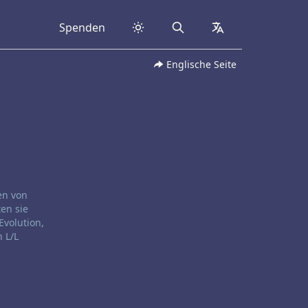
Spenden
Search
collapsed
Englische Seite
en von
ten sie
Evolution,
 L/L