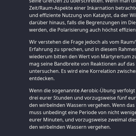
seine Grenzen zu überschreiten. Wenn man d
Zeit/Raum-Aspekte einer Inkarnation betrachtet
und effiziente Nutzung von Katalyst, da der Wi
darüber hinaus, falls die Begrenzungen im Di
werden, die Polarisierung auch höchst effizient
Wir verstehen die Frage jedoch als vom Raum/Z
Erfahrung zu sprechen, und in diesem Rahme
wiederum bitten den Wert von Märtyrertum z
mag seine Bandbreite von Reaktionen auf das
untersuchen. Es wird eine Korrelation zwisch
entdecken.
Wenn die sogenannte Aerobic-Übung verfolgt w
drei eurer Stunden und vorzugsweise fünf eu
den wirbelnden Wassern vergehen. Wenn das
muss unbedingt eine Periode von nicht weniger 
eurer Minuten, und vorzugsweise zweimal die
den wirbelnden Wassern vergehen.