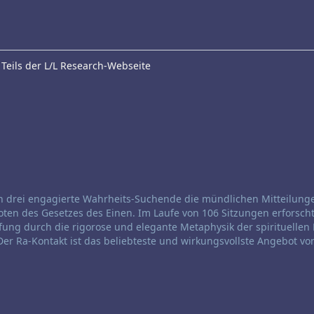
Teils der L/L Research-Webseite
en drei engagierte Wahrheits-Suchende die mündlichen Mitteilung
 Boten des Gesetzes des Einen. Im Laufe von 106 Sitzungen erforsch
ng durch die rigorose und elegante Metaphysik der spirituellen 
er Ra-Kontakt ist das beliebteste und wirkungsvollste Angebot von