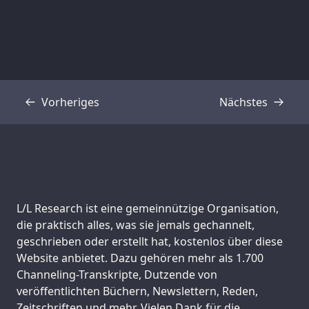
Vorheriges
Nächstes
Transkript
Transkript
Support us:
L/L Research ist eine gemeinnützige Organisation,
die praktisch alles, was sie jemals gechannelt,
geschrieben oder erstellt hat, kostenlos über diese
Website anbietet. Dazu gehören mehr als 1.700
Channeling-Transkripte, Dutzende von
veröffentlichten Büchern, Newslettern, Reden,
Zeitschriften und mehr. Vielen Dank für die