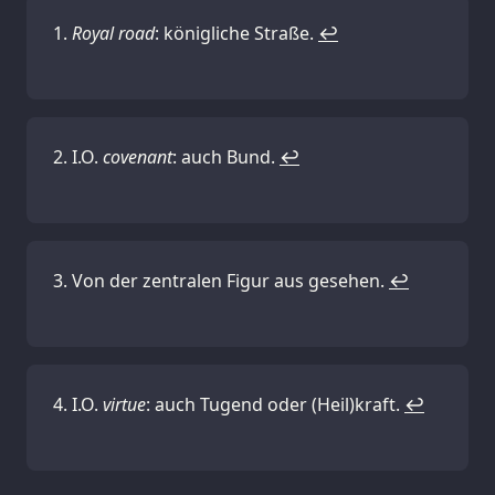
Royal road
: königliche Straße.
↩
I.O.
covenant
: auch Bund.
↩
Von der zentralen Figur aus gesehen.
↩
I.O.
virtue
: auch Tugend oder (Heil)kraft.
↩