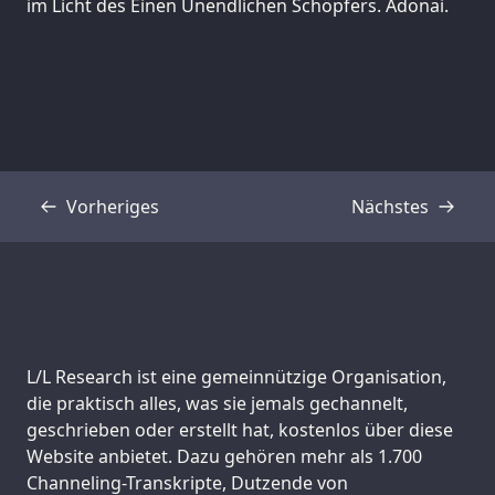
im Licht des Einen Unendlichen Schöpfers. Adonai.
Vorheriges
Nächstes
Transkript
Transkript
Support us:
L/L Research ist eine gemeinnützige Organisation,
die praktisch alles, was sie jemals gechannelt,
geschrieben oder erstellt hat, kostenlos über diese
Website anbietet. Dazu gehören mehr als 1.700
Channeling-Transkripte, Dutzende von