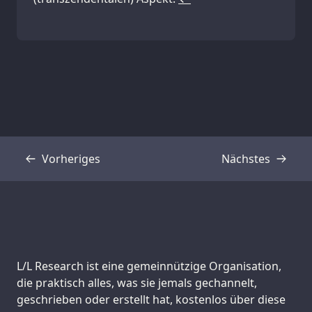
Vorheriges
Nächstes
Transkript
Transkript
Support us:
L/L Research ist eine gemeinnützige Organisation,
die praktisch alles, was sie jemals gechannelt,
geschrieben oder erstellt hat, kostenlos über diese