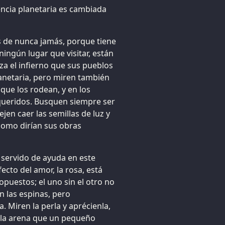
encia planetaria es cambiada
s de nunca jamás, porque tiene
ningún lugar que visitar, están
eza el infierno que sus pueblos
anetaria, pero miren también
 que los rodean, y en los
queridos. Busquen siempre ser
jen caer las semillas de luz y
como dirían sus obras
servido de ayuda en este
cto del amor, la rosa, está
puestos; el uno sin el otro no
en las espinas, pero
 Miren la perla y aprécienla,
e la arena que un pequeño