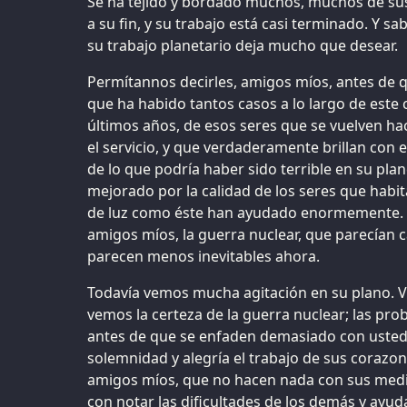
Se ha tejido y bordado muchos, muchos de sus 
a su fin, y su trabajo está casi terminado. Y s
su trabajo planetario deja mucho que desear.
Permítannos decirles, amigos míos, antes de 
que ha habido tantos casos a lo largo de este c
últimos años, de esos seres que se vuelven haci
el servicio, y que verdaderamente brillan con
de lo que podría haber sido terrible en su pla
mejorado por la calidad de los seres que habi
de luz como éste han ayudado enormemente. L
amigos míos, la guerra nuclear, que parecían c
parecen menos inevitables ahora.
Todavía vemos mucha agitación en su plano. V
vemos la certeza de la guerra nuclear; las pr
antes de que se enfaden demasiado con uste
solemnidad y alegría el trabajo de sus corazo
amigos míos, que no hacen nada con sus medit
con notar las dificultades de los demás y ayud