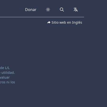
Donar
Search
collapsed
Sitio web en Inglés
de L/L
 utilidad.
evaluar
ros ni los