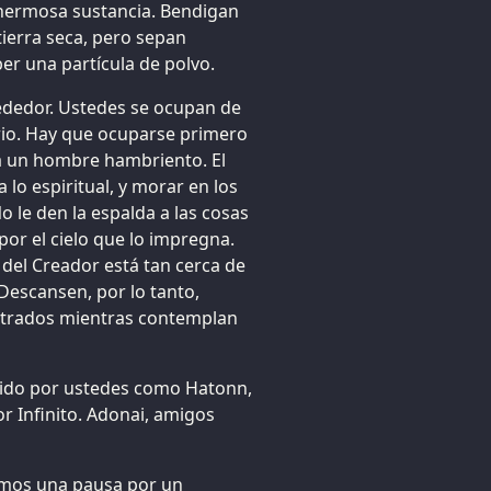
 hermosa sustancia. Bendigan
 tierra seca, pero sepan
ber una partícula de polvo.
lrededor. Ustedes se ocupan de
sario. Hay que ocuparse primero
a un hombre hambriento. El
lo espiritual, y morar en los
No le den la espalda a las cosas
or el cielo que lo impregna.
 del Creador está tan cerca de
Descansen, por lo tanto,
ntrados mientras contemplan
cido por ustedes como Hatonn,
or Infinito. Adonai, amigos
remos una pausa por un