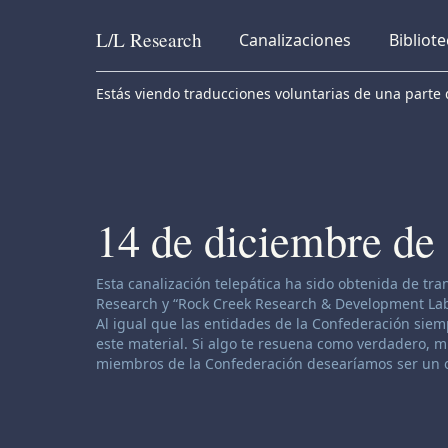
L/L
Research
Canalizaciones
Bibliot
Skip to content
Estás viendo traducciones voluntarias de una parte d
14 de diciembre de
Descargo de responsabilidad de canalización:
Esta canalización telepática ha sido obtenida de tr
Research y “Rock Creek Research & Development Labor
Al igual que las entidades de la Confederación siemp
este material. Si algo te resuena como verdadero, muy
miembros de la Confederación desearíamos ser un o