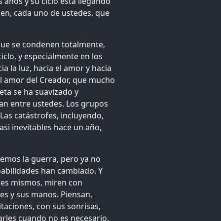
años y su ciclo está llegando
aben, cada uno de ustedes, que
que se condenen totalmente,
iclo, y especialmente en los
a la luz, hacia el amor y hacia
 el amor del Creador, que mucho
neta se ha suavizado y
tan entre ustedes. Los grupos
as catástrofes, incluyendo,
asi inevitables hace un año,
emos la guerra, pero ya no
obabilidades han cambiado. Y
des mismos, miren con
nes y sus manos. Piensan,
aciones, con sus sonrisas,
arles cuando no es necesario.