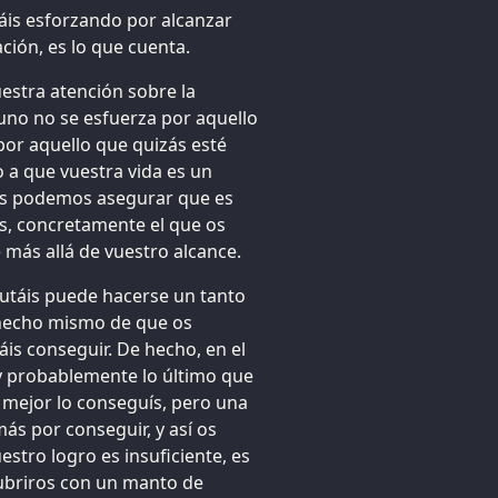
táis esforzando por alcanzar
ción, es lo que cuenta.
estra atención sobre la
uno no se esfuerza por aquello
por aquello que quizás esté
o a que vuestra vida es un
os podemos asegurar que es
s, concretamente el que os
más allá de vuestro alcance.
rutáis puede hacerse un tanto
 hecho mismo de que os
is conseguir. De hecho, en el
uy probablemente lo último que
o mejor lo conseguís, pero una
ás por conseguir, y así os
stro logro es insuficiente, es
ubriros con un manto de