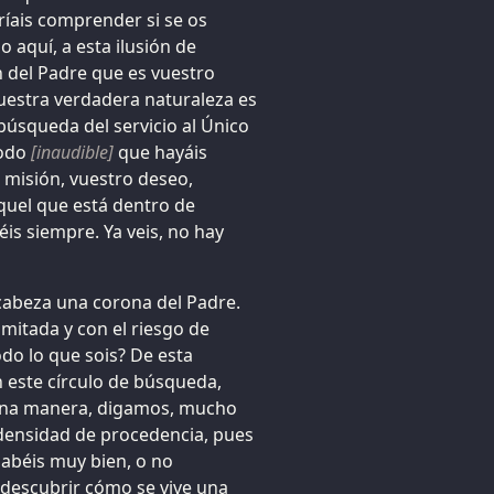
ríais comprender si se os
aquí, a esta ilusión de
n del Padre que es vuestro
uestra verdadera naturaleza es
 búsqueda del servicio al Único
modo
[inaudible]
que hayáis
 misión, vuestro deseo,
quel que está dentro de
éis siempre. Ya veis, no hay
a cabeza una corona del Padre.
imitada y con el riesgo de
odo lo que sois? De esta
 este círculo de búsqueda,
una manera, digamos, mucho
 densidad de procedencia, pues
sabéis muy bien, o no
 descubrir cómo se vive una