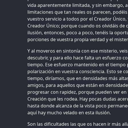
vida aparentemente limitada, y sin embargo, a
limitaciones que tan reales os parecen, podé
vuestro servicio a todos por el Creador Único,
Creador Único; porque cuando os olvidáis de q
ilusión, entonces, poco a poco, tenéis la opo
porciones de vuestra propia verdad y el miste
Y al moveros en sintonía con ese misterio, ve
descubrir, y para ello hace falta un esfuerzo c
tiempo. Ese esfuerzo mantenido en el tiempo p
polarización en vuestra consciencia. Esto se
tiempo, diríamos, que en densidades más altas
amigos, para aquellos que están en densidade
progresar con rapidez, porque pueden ver en
Creación que les rodea. Hay pocas dudas acer
hasta donde alcanza de la vista poco permanece
aquí hay mucho velado en esta ilusión.
Son las dificultades las que os hacen ir más al