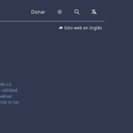
Donar
Search
collapsed
Sitio web en Inglés
de L/L
 utilidad.
evaluar
ros ni los