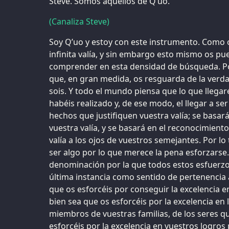
Steve. Somos aquellos de Q’uo.
(Canaliza Steve)
Soy Q’uo y estoy con este instrumento. Como 
infinita valía, y sin embargo esto mismo os pue
comprender en esta densidad de búsqueda. Po
que, en gran medida, os resguarda de la verd
sois. Y todo el mundo piensa que lo que llegaré
habéis realizado y, de ese modo, el llegar a se
hechos que justifiquen vuestra valía; se basar
vuestra valía, y se basará en el reconocimient
valía a los ojos de vuestros semejantes. Por lo
ser algo por lo que merece la pena esforzarse. 
denominación por la que todos estos esfuerz
última instancia como sentido de pertenencia a
que os esforcéis por conseguir la excelencia en
bien sea que os esforcéis por la excelencia en l
miembros de vuestras familias, de los seres q
esforcéis por la excelencia en vuestros logro