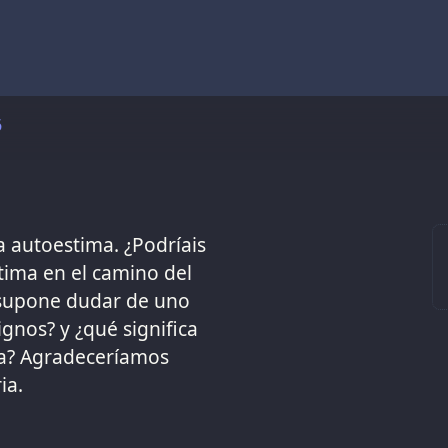
6
a autoestima. ¿Podríais
stima en el camino del
 supone dudar de uno
nos? y ¿qué significa
ita? Agradeceríamos
ia.