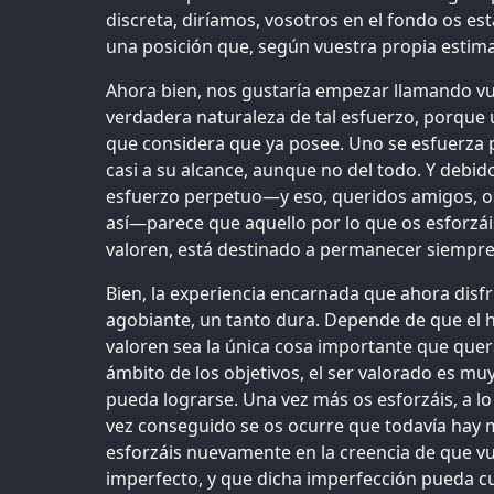
discreta, diríamos, vosotros en el fondo os es
una posición que, según vuestra propia estima
Ahora bien, nos gustaría empezar llamando vu
verdadera naturaleza de tal esfuerzo, porque 
que considera que ya posee. Uno se esfuerza 
casi a su alcance, aunque no del todo. Y debid
esfuerzo perpetuo—y eso, queridos amigos, 
así—parece que aquello por lo que os esforzái
valoren, está destinado a permanecer siempre 
Bien, la experiencia encarnada que ahora disf
agobiante, un tanto dura. Depende de que el
valoren sea la única cosa importante que querá
ámbito de los objetivos, el ser valorado es m
pueda lograrse. Una vez más os esforzáis, a l
vez conseguido se os ocurre que todavía hay m
esforzáis nuevamente en la creencia de que vue
imperfecto, y que dicha imperfección pueda c