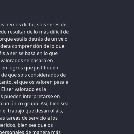
os hemos dicho, sois seres de
de resultar de lo más difícil de
rque estáis detrás de un velo
adera comprensión de lo que
is a ser se basa en lo que
r valorados se basará en
á en logros que justifiquen
o de que sois considerados de
 tanto, el que os valoren pasa a
El ser valorado es la
os pueden interpretarse en
 un único grupo. Así, bien sea
 el trabajo que desarrolláis,
as tareas de servicio a los
ueridos, bien sea que os
s personales de manera más