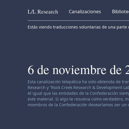
L/L
Research
Canalizaciones
Bibliot
Skip to content
Estás viendo traducciones voluntarias de una parte d
6 de noviembre de 
Descargo de responsabilidad de canalización:
Esta canalización telepática ha sido obtenida de tr
Research y “Rock Creek Research & Development Labor
Al igual que las entidades de la Confederación siemp
este material. Si algo te resuena como verdadero, muy
miembros de la Confederación desearíamos ser un o