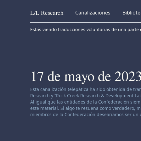
L/L
Research
Canalizaciones
Bibliot
Skip to content
Estás viendo traducciones voluntarias de una parte d
17 de mayo de 202
Descargo de responsabilidad de canalización:
Esta canalización telepática ha sido obtenida de tr
Research y “Rock Creek Research & Development Labor
Al igual que las entidades de la Confederación siemp
este material. Si algo te resuena como verdadero, muy
miembros de la Confederación desearíamos ser un o