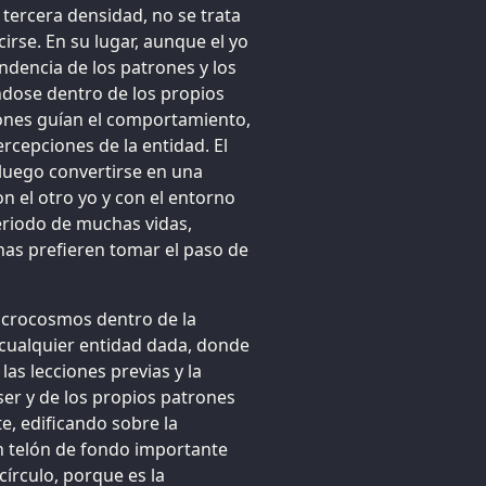
 tercera densidad, no se trata
irse. En su lugar, aunque el yo
endencia de los patrones y los
ndose dentro de los propios
rones guían el comportamiento,
ercepciones de la entidad. El
luego convertirse en una
n el otro yo y con el entorno
eriodo de muchas vidas,
nas prefieren tomar el paso de
icrocosmos dentro de la
 cualquier entidad dada, donde
as lecciones previas y la
ser y de los propios patrones
e, edificando sobre la
un telón de fondo importante
írculo, porque es la