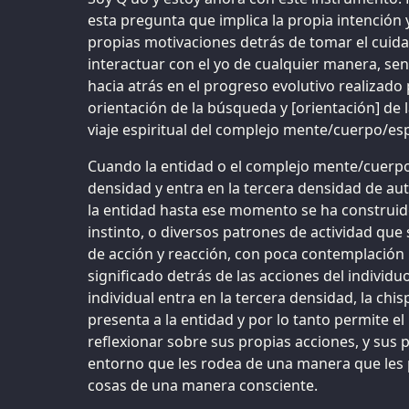
esta pregunta que implica la propia intención y
propias motivaciones detrás de tomar el cuid
interactuar con el yo de cualquier manera, se
hacia atrás en el progreso evolutivo realizad
orientación de la búsqueda y [orientación] de l
viaje espiritual del complejo mente/cuerpo/espí
Cuando la entidad o el complejo mente/cuerpo
densidad y entra en la tercera densidad de aut
la entidad hasta ese momento se ha construid
instinto, o diversos patrones de actividad que
de acción y reacción, con poca contemplación p
significado detrás de las acciones del individu
individual entra en la tercera densidad, la chi
presenta a la entidad y por lo tanto permite el
reflexionar sobre sus propias acciones, y sus 
entorno que les rodea de una manera que les 
cosas de una manera consciente.