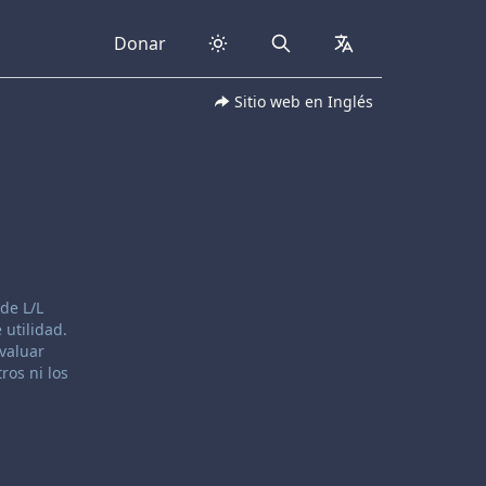
Donar
Search
collapsed
Sitio web en Inglés
de L/L
 utilidad.
evaluar
ros ni los