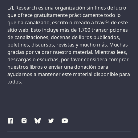
Support us:
L/L Research es una organización sin fines de lucro
que ofrece gratuitamente prácticamente todo lo
que ha canalizado, escrito o creado a través de este
sitio web. Esto incluye más de 1.700 transcripciones
de canalizaciones, docenas de libros publicados,
boletines, discursos, revistas y mucho más. Muchas
gracias por valorar nuestro material. Mientras lees,
descargas o escuchas, por favor considera comprar
nuestros libros o enviar una donación para
ayudarnos a mantener este material disponible para
todos.