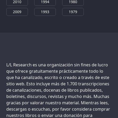
2010
1994
1980
2009
1993
1979
Support us:
L/L Research es una organización sin fines de lucro
que ofrece gratuitamente prácticamente todo lo
que ha canalizado, escrito o creado a través de este
sitio web. Esto incluye más de 1.700 transcripciones
de canalizaciones, docenas de libros publicados,
boletines, discursos, revistas y mucho más. Muchas
gracias por valorar nuestro material. Mientras lees,
descargas o escuchas, por favor considera comprar
nuestros libros o enviar una donación para