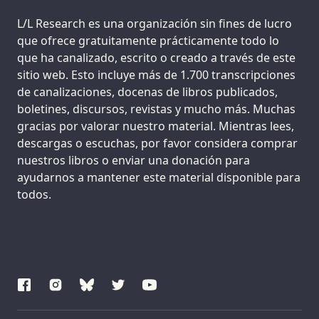
Support us:
L/L Research es una organización sin fines de lucro
que ofrece gratuitamente prácticamente todo lo
que ha canalizado, escrito o creado a través de este
sitio web. Esto incluye más de 1.700 transcripciones
de canalizaciones, docenas de libros publicados,
boletines, discursos, revistas y mucho más. Muchas
gracias por valorar nuestro material. Mientras lees,
descargas o escuchas, por favor considera comprar
nuestros libros o enviar una donación para
ayudarnos a mantener este material disponible para
todos.