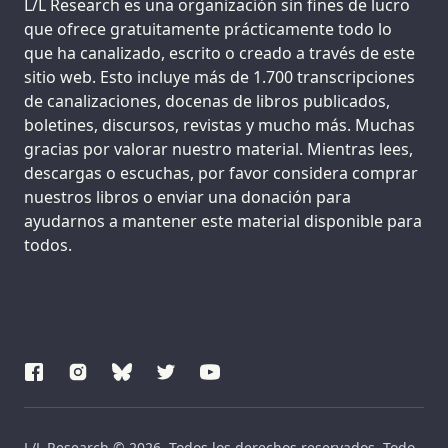
Support us:
L/L Research es una organización sin fines de lucro
que ofrece gratuitamente prácticamente todo lo
que ha canalizado, escrito o creado a través de este
sitio web. Esto incluye más de 1.700 transcripciones
de canalizaciones, docenas de libros publicados,
boletines, discursos, revistas y mucho más. Muchas
gracias por valorar nuestro material. Mientras lees,
descargas o escuchas, por favor considera comprar
nuestros libros o enviar una donación para
ayudarnos a mantener este material disponible para
todos.
L/L Research © 2026. Todos los derechos reservados. Todo