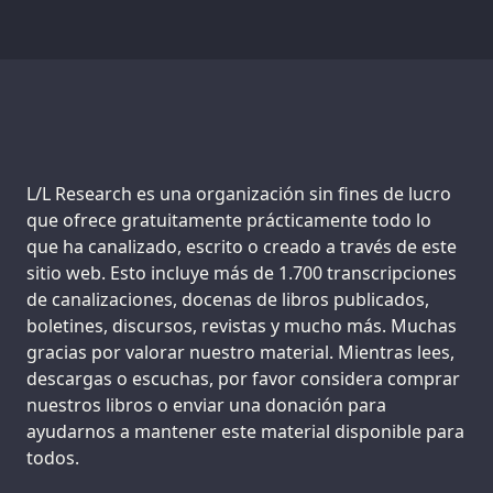
Support us:
L/L Research es una organización sin fines de lucro
que ofrece gratuitamente prácticamente todo lo
que ha canalizado, escrito o creado a través de este
sitio web. Esto incluye más de 1.700 transcripciones
de canalizaciones, docenas de libros publicados,
boletines, discursos, revistas y mucho más. Muchas
gracias por valorar nuestro material. Mientras lees,
descargas o escuchas, por favor considera comprar
nuestros libros o enviar una donación para
ayudarnos a mantener este material disponible para
todos.