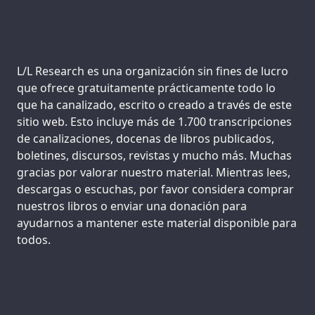
Support us:
L/L Research es una organización sin fines de lucro
que ofrece gratuitamente prácticamente todo lo
que ha canalizado, escrito o creado a través de este
sitio web. Esto incluye más de 1.700 transcripciones
de canalizaciones, docenas de libros publicados,
boletines, discursos, revistas y mucho más. Muchas
gracias por valorar nuestro material. Mientras lees,
descargas o escuchas, por favor considera comprar
nuestros libros o enviar una donación para
ayudarnos a mantener este material disponible para
todos.