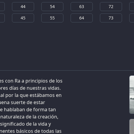
44
54
63
72
45
55
64
73
s con Ra a principios de los
es días de nuestras vidas.
pal por la que estábamos en
uena suerte de estar
ue hablaban de forma tan
 naturaleza de la creación,
ignificado de la vida y
nentes básicos de todas las