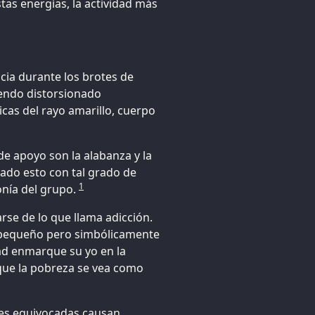
as energías, la actividad más
cia durante los brotes de
iendo distorsionado
icas del rayo amarillo, cuerpo
e apoyo son la alabanza y la
rado esto con tal grado de
1
nía del grupo.
rse de lo que llama adicción.
l pequeño pero simbólicamente
dad enmarque su yo en la
que la pobreza se vea como
nes equivocadas causan