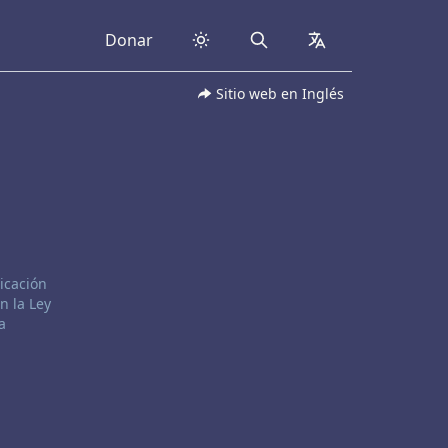
Donar
Search
collapsed
Sitio web en Inglés
icación
n la Ley
a