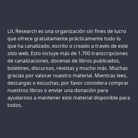
Support us:
L/L Research es una organización sin fines de lucro
que ofrece gratuitamente prácticamente todo lo
que ha canalizado, escrito o creado a través de este
sitio web. Esto incluye más de 1.700 transcripciones
de canalizaciones, docenas de libros publicados,
boletines, discursos, revistas y mucho más. Muchas
gracias por valorar nuestro material. Mientras lees,
descargas o escuchas, por favor considera comprar
nuestros libros o enviar una donación para
ayudarnos a mantener este material disponible para
todos.