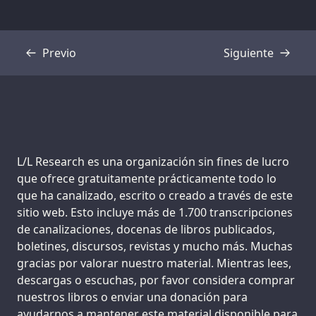
Previo
Siguiente
Transcripción
Transcripción
Support us:
L/L Research es una organización sin fines de lucro
que ofrece gratuitamente prácticamente todo lo
que ha canalizado, escrito o creado a través de este
sitio web. Esto incluye más de 1.700 transcripciones
de canalizaciones, docenas de libros publicados,
boletines, discursos, revistas y mucho más. Muchas
gracias por valorar nuestro material. Mientras lees,
descargas o escuchas, por favor considera comprar
nuestros libros o enviar una donación para
ayudarnos a mantener este material disponible para