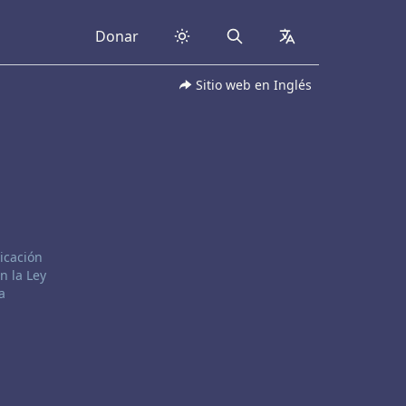
Donar
Search
collapsed
Sitio web en Inglés
icación
n la Ley
a