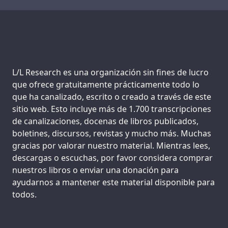
Support us:
L/L Research es una organización sin fines de lucro
que ofrece gratuitamente prácticamente todo lo
que ha canalizado, escrito o creado a través de este
sitio web. Esto incluye más de 1.700 transcripciones
de canalizaciones, docenas de libros publicados,
boletines, discursos, revistas y mucho más. Muchas
gracias por valorar nuestro material. Mientras lees,
descargas o escuchas, por favor considera comprar
nuestros libros o enviar una donación para
ayudarnos a mantener este material disponible para
todos.