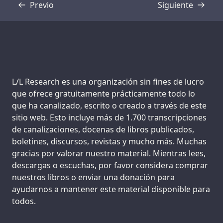
Previo
Siguiente
Transcripción
Transcripción
Support us:
L/L Research es una organización sin fines de lucro
que ofrece gratuitamente prácticamente todo lo
que ha canalizado, escrito o creado a través de este
sitio web. Esto incluye más de 1.700 transcripciones
de canalizaciones, docenas de libros publicados,
boletines, discursos, revistas y mucho más. Muchas
gracias por valorar nuestro material. Mientras lees,
descargas o escuchas, por favor considera comprar
nuestros libros o enviar una donación para
ayudarnos a mantener este material disponible para
todos.