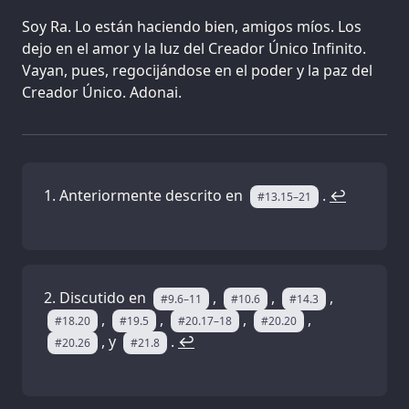
Soy Ra. Lo están haciendo bien, amigos míos. Los
dejo en el amor y la luz del Creador Único Infinito.
Vayan, pues, regocijándose en el poder y la paz del
Creador Único. Adonai.
Anteriormente descrito en
.
↩
#13.15–21
Discutido en
,
,
,
#9.6–11
#10.6
#14.3
,
,
,
,
#18.20
#19.5
#20.17–18
#20.20
, y
.
↩
#20.26
#21.8