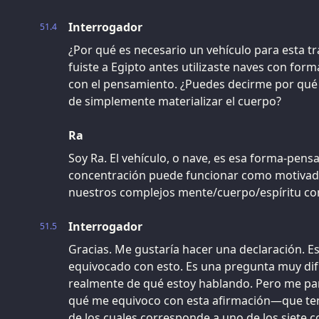
Interrogador
51.4
¿Por qué es necesario un vehículo para esta t
fuiste a Egipto antes utilizaste naves con for
con el pensamiento. ¿Puedes decirme por qué u
de simplemente materializar el cuerpo?
Ra
Soy Ra. El vehículo, o nave, es esa forma-pen
concentración puede funcionar como motivador
nuestros complejos mente/cuerpo/espíritu com
Interrogador
51.5
Gracias. Me gustaría hacer una declaración. E
equivocado con esto. Es una pregunta muy difí
realmente de qué estoy hablando. Pero me p
qué me equivoco con esta afirmación—que te
de los cuales corresponde a uno de los siete c