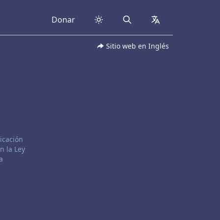
Donar
Search
collapsed
Sitio web en Inglés
icación
n la Ley
a