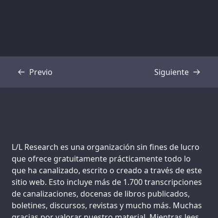
Previo
Siguiente
Transcripción
Transcripción
Support us:
L/L Research es una organización sin fines de lucro
que ofrece gratuitamente prácticamente todo lo
que ha canalizado, escrito o creado a través de este
sitio web. Esto incluye más de 1.700 transcripciones
de canalizaciones, docenas de libros publicados,
boletines, discursos, revistas y mucho más. Muchas
gracias por valorar nuestro material. Mientras lees,