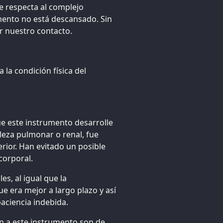
e respecta al complejo
mento no está descansado. Sin
r nuestro contacto.
 la condición física del
ue este instrumento desarrolle
leza pulmonar o renal, fue
erior. Han evitado un posible
corporal.
s, al igual que la
e era mejor a largo plazo y así
aciencia indebida.
n a este instrumento son de