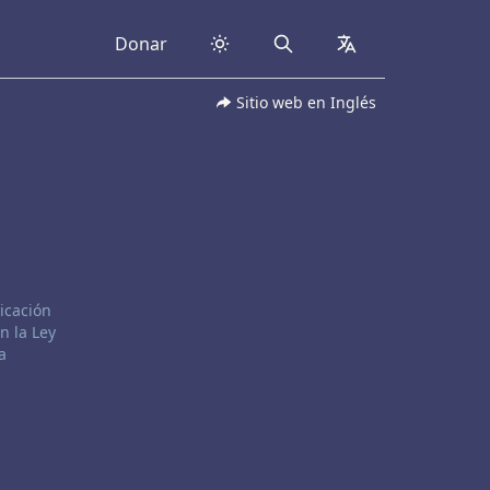
Donar
Search
collapsed
Sitio web en Inglés
icación
n la Ley
a