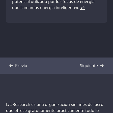
potencial utilizado por los focos de energía
que llamamos energía inteligente».
↩
Previo
Siguiente
Transcripción
Transcripción
Support us:
L/L Research es una organización sin fines de lucro
que ofrece gratuitamente prácticamente todo lo