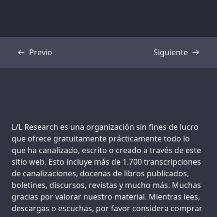
Previo
Siguiente
Transcripción
Transcripción
Support us:
L/L Research es una organización sin fines de lucro
que ofrece gratuitamente prácticamente todo lo
que ha canalizado, escrito o creado a través de este
sitio web. Esto incluye más de 1.700 transcripciones
de canalizaciones, docenas de libros publicados,
boletines, discursos, revistas y mucho más. Muchas
gracias por valorar nuestro material. Mientras lees,
descargas o escuchas, por favor considera comprar