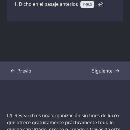
Dicho en el pasaje anterior,
.
↩
#49.5
Previo
Siguiente
Transcripción
Transcripción
Support us:
L/L Research es una organización sin fines de lucro
que ofrece gratuitamente prácticamente todo lo
que ha canalizado, escrito o creado a través de este