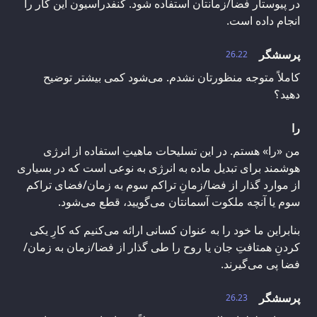
در پیوستار فضا/زمانتان استفاده شود. کنفدراسیون این کار را
انجام داده است.
پرسشگر
26.22
کاملاً متوجه منظورتان نشدم. می‌شود کمی بیشتر توضیح
دهید؟
را
من «را» هستم. در این تسلیحات ماهیتِ استفاده از انرژی
هوشمند برای تبدیل ماده به انرژی به نوعی است که در بسیاری
از موارد گذار از فضا/زمانِ تراکم سوم به زمان/فضای تراکم
سوم یا آنچه ملکوت آسمانتان می‌گویید، قطع می‌شود.
بنابراین ما خود را به عنوان کسانی ارائه می‌کنیم که کارِ یکی
کردنِ همتافتِ جان یا روح را طی گذار از فضا/زمان به زمان/
فضا پی می‌گیرند.
پرسشگر
26.23