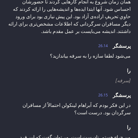
همان زمان شروع به انجام کارهایی کردند تا حضورشان
احساس شود. آنها ابتدا ایده‌ها و اندیشه‌هایی را ارائه کردند که
حاویِ تحریفِ اراده‌ی آزاد بود. این پیش نیازی بود برای ورود
دیگر مسافران سرگردانی که اطلاعات مشخص‌تری برای ارائه
داشتند. اندیشه می‌بایست بر عمل مقدم باشد.
پرسشگر
26.14
می‌شود لطفا سازه را به سرفه بیاندازید؟
را
[سرفه]
پرسشگر
26.15
در این فکر بودم که آبراهام لینکولن احتمالاً از مسافران
سرگردان بود. درست است؟
را
من «را» هستم. نادرست است. می‌توان گفت که این فرد