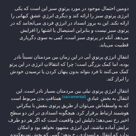
دومین احتمال موجود در مورد پرتویِ سبز این است که یکی
انرژی پرتویِ سبز را ارائه کند و دیگری انرژیِ عشقِ کیهانی را
ارائه نکند. این به بروز انسداد در انرژیِ فردی می‌انجامد که در
پرتوی سبز نیست و بنابراین استیصال یا اشتها را افزایش
می‌دهد. آنکه در پرتوی سبز است، کمی به سوی دگریاری
قطبیت می‌یابد.
انتقالِ انرژیِ پرتویِ آبی در این زمان بین مردمتان نسبتاً نادر
بوده، اما کمک بزرگی است؛ چرا که انتقالاتِ انرژی در این پرتو
کمک می‌کنند تا فرد بتواند بدون پنهان کردن یا ترسیدن خودش
را ابراز کند.
انتقالِ انرژیِ پرتوی نیلی بین مردمتان بسیار نادر است. این
(sacramental)
انتقال به بخشِ عبادیِ
همتافتِ بدن مربوط است
که به واسطه‌اش می‌توان از طریق پرتوی بنفش با بیکرانیِ
هوشمند ارتباط برقرار کرد. هیچگونه انسدادی در این دو سطحِ
اخیر رخ نمی‌دهد؛ دلیلش این واقعیت است که اگر هر دو طرف
برایش آماده نباشند، این انرژی مشهود نخواهد بود و امکان
ندارد که انتقال و انسدادی رخ بدهد؛ گویی که بخش توزیع‌کننده