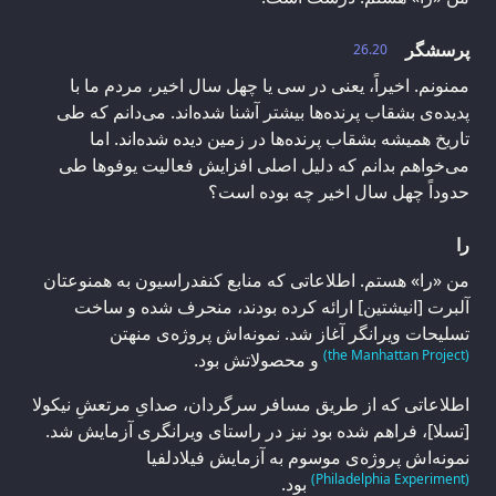
پرسشگر
26.20
ممنونم. اخیراً، یعنی در سی یا چهل سال اخیر، مردم ما با
پدیده‌ی بشقاب پرنده‌ها بیشتر آشنا شده‌اند. می‌دانم که طی
تاریخ همیشه بشقاب پرنده‌ها در زمین دیده شده‌اند. اما
می‌خواهم بدانم که دلیل اصلی افزایش فعالیت یوفوها طی
حدوداً چهل سال اخیر چه بوده است؟
را
من «را» هستم. اطلاعاتی که منابع کنفدراسیون به همنوعتان
آلبرت [انیشتین] ارائه کرده بودند، منحرف شده و ساخت
تسلیحات ویرانگر آغاز شد. نمونه‌اش پروژه‌ی منهتن
(the Manhattan Project)
و محصولاتش بود.
اطلاعاتی که از طریق مسافر سرگردان، صدایِ مرتعشِ نیکولا
[تسلا]، فراهم شده بود نیز در راستای ویرانگری آزمایش شد.
نمونه‌اش پروژه‌ی موسوم به آزمایش فیلادلفیا
(Philadelphia Experiment)
بود.