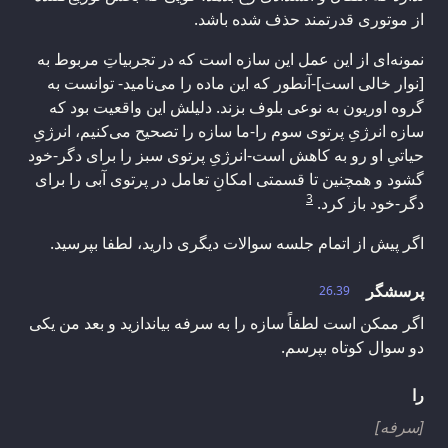
از موتوری قدرتمند حذف شده باشد.
نمونه‌ای از این عمل این سازه است که در تجربیاتِ مربوط به
[نوار خالی است]-آنطور که این ماده را می‌نامید- توانست به
گروه اوریون به نوعی بلوف بزند. دلیلش این واقعیت بود که
سازه انرژیِ پرتوی سوم را-ما سازه را تصحیح می‌کنیم، انرژیِ
حیاتیِ او رو به کاهش است-انرژیِ پرتوی سبز را برای دگر-خود
گشود و همچنین تا قسمتی امکانِ تعامل در پرتوی آبی را برای
3
دگر-خود باز کرد.
اگر پیش از اتمام جلسه سوالات دیگری دارید، لطفا بپرسید.
پرسشگر
26.39
اگر ممکن است لطفاً سازه را به سرفه بیاندازید و بعد من یکی
دو سوال کوتاه بپرسم.
را
[سرفه]