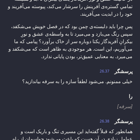
تمامیِ گستره‌ی آفرینش را سرشار می‌کند، پیوسته می‌آفریند و
خود را در ابدیت می‌آفریند.
پس چرا باید دلبسته‌ی چمن بود که در فصل خویش می‌شکفد،
سپس رنگ می‌بازد و می‌میرد تا به واسطه‌ی عشق و نورِ
بیکرانِ آفریدگار یکتا دوباره سر از خاک برآورد؟ پیامی که ما
می‌آوریم، این است. هر موجودی به ظاهر است که می‌شکفد و
می‌میرد. به معنایی عمیق‌تر، بودن پایانی ندارد.
پرسشگر
26.37
خیلی ممنونم. می‌شود لطفاً سازه را به سرفه بیاندازید؟
را
[سرفه]
پرسشگر
26.38
همانطور که قبلاً گفته‌اید این مسیری تنگ و باریک است و
عوامل زیادی در آن هست که باعث می‌شود حواسمان از راه