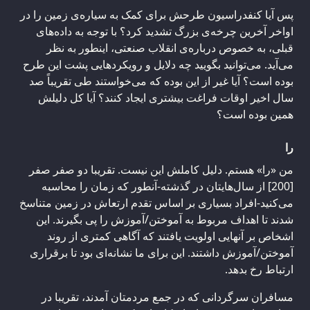
پس آیا کنفدراسیون طرحش برای کمک به سیاره‌ی زمین را در
اواخر آخرین چرخه‌ی بزرگ تشدید کرد؟ با توجه به داده‌های
قبلی، به خصوص درباره‌ی انقلاب صنعتی، اینطور به نظر
می‌آید. می‌توانید بگویید چه دلایل و رویکردهایی پشت این طرح
بوده است؟ آیا غیر از این بوده که می‌خواستند طی تقریباً صد
سال اخیر اوقات فراغت بیشتری ایجاد کنند؟ آیا کل دلیلش
همین بوده است؟
را
من «را» هستم. دلیل کاملش این نیست. تقریبا دو صفر صفر
[200] از سال‌هایتان در گذشته-آنطور که زمان را محاسبه
می‌کنید-افراد بسیاری بر اساس تقدم ارتعاش در زمین متناسخ
شدند تا اهداف مربوط به آموختن/آموزش را پی بگیرند. این
اشخاص بر آنهایی اولویت یافتند که آگاهی کمتری از روند
آموختن/آموزش داشتند. این برای ما نشانه‌ای بود تا برقراری
ارتباط رخ بدهد.
مسافران سرگردانی که در جمع مردمتان آمدند، تقریبا در