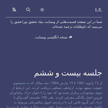
L/L
collapsed
Search
Skip to content
شما در این صفحه قسمت‌هایی از وبسایت بنیاد تحقیق نور/عشق را
می‌بینید که داوطلبانه ترجمه شده‌اند.
نسخه انگلیسی وبسایت
جلسه بیست و ششم
سلب مسئولیت کانال:
از 15 ژانویه 1981 تا 15 مارس 1984، سه سالک که به جستجوی
حقیقت متعهد بودند، ارتباطی شفاهی دریافت کردند. این ارتباط از
سوی موجوداتی برقرار شده بود که خود را با عنوان «را»، پیام‌آورانِ
فروتنِ اصلِ یگانگی معرفی کردند. طی 106 جلسه‌ی گفت‌و‌گو با
«را»، این گروه تلاش کرد تا درباره‌ی اصول متافیزیکی مربوط به
تکامل معنوی، خدمت کردن، تحول یافتن و درمانگری تحقیق کرده و از