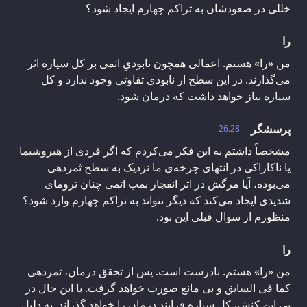
خللی در صعودشان به تراکم چهارم ایجاد شود؟
را
من «را» هستم. اعمالی همچون نابودیِ اتمی بر کل سیاره اثر
می‌گذارند. در این سطح از نابودی تفاوتی وجود ندارد و کل
سیاره نیاز خواهد داشت که درمان شود.
پرسشگر
26.28
مشخصاً داشتم به این فکر می‌کردم که اگر فردی از هیروشیما
یا ناکازاکی در انتهای چرخه‌ی ما نزدیک به سطح ثمردهی
می‌بوده، آیا مرگش در اثر انفجار بمب اتمی چنان ترومای
شدیدی ایجاد می‌کند که دیگر نتواند به تراکم چهارم وارد شود؟
منظورم از سوال قبلی این بود.
را
من «را» هستم. نادرست است. پس از تحقق درمان، ثمردهی
کما فی السابق و بی مانع صورت خواهد گرفت. با این حال در
پی این کنش، کل سیاره فرایند درمان را خواهد گذراند. به دلیل