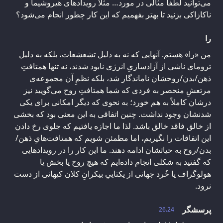
می‌توانید لطفا مثالی در مورد… مثلاً رویدادهای هیروشیما و
ناکازاکی بزنید تا بهتر بفهمیم که این کار چطور انجام می‌شود؟
را
من «را» هستم. آنهایی که نه به دلیل تشعشعات، بلکه به دلیل
ترومای ناشی از آزادسازیِ انرژی نابود شدند، نه تنها همتافتِ
ذهن/بدن/روحشان ناماندگار شد، بلکه نظمِ آن مجموعه‌ی
مرتعشِ منحصر به فردی که شما همتافتِ روح می‌گویید نیز
درشان کاملاً به هم خورد؛ به نحوی که دیگر امکانی برای یکی
شدنشان وجود نداشت. چنین اتفاقی به این معنی بود که بخشی
از خالق فاقد خالق باشد. لذا ما اجازه یافتیم که جلوی رخ دادن
این اتفاقات را نگیریم، اما مطمئن شویم که همتافت‌هایِ ذهن/
بدن/روح به حیاتشان ادامه دهند. ما این کار را در رویدادهایی
که گفتید به شکلی انجام داده‌ایم که هیچ روح یا بخش یا
هولوگراف یا خُرد جهانی از یکتاییِ بیکرانِ کلان کیهانی از دست
نرود.
پرسشگر
26.24