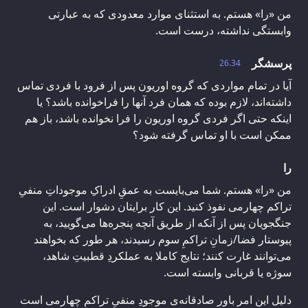
من «را» هستم. به استثنای موارد معدودی که به عبارتی
وابستگی نداشته، درست است.
پرسشگر
26.34
آیا در تمام مواردی که گروه اوریون پس از فرود با فردی تماس
داشته‌اند، لازم بوده که همان فرد آنها را فراخوانده باشد؟ یا
اینکه حتی اگر فردی گروه اوریون را فرا نخوانده باشد، باز هم
ممکن است با او تماس گرفته شود؟
را
من «را» هستم. شما می‌بایست به عمقِ ادراکِ موجوداتِ منفیِ
تراکم چهارمی نفوذ کنید. این کار برایتان دشوار است. این
جنگجویان پس از آنکه از طریق آنچه پنجره‌ها می‌گویید، به
پیوستار فضا/زمانِ تراکمِ سوم رسیدند، هر طور که بخواهند
می‌توانند غارت کنند؛ نتایج کاملا به عملکردِ قطبیتِ شاهد،
سوژه یا قربانی وابسته است.
دلیل این امر باور صادقانه‌ی موجودِ منفیِ تراکمِ چهارمی است