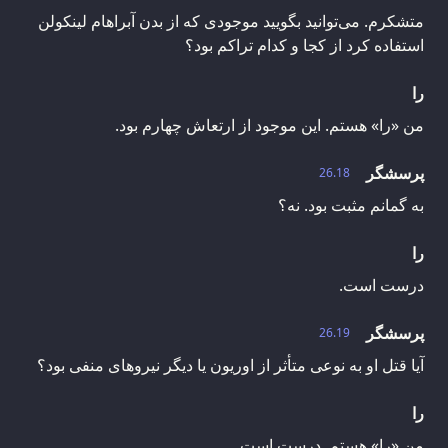
متشکرم. می‌توانید بگویید موجودی که از بدن آبراهام لینکولن
استفاده کرد از کجا و کدام تراکم بود؟
را
من «را» هستم. این موجود از ارتعاش چهارم بود.
پرسشگر
26.18
به گمانم مثبت بود. نه؟
را
درست است.
پرسشگر
26.19
آیا قتل او به نوعی متأثر از اوریون یا دیگر نیروهای منفی بود؟
را
من «را» هستم. درست است.