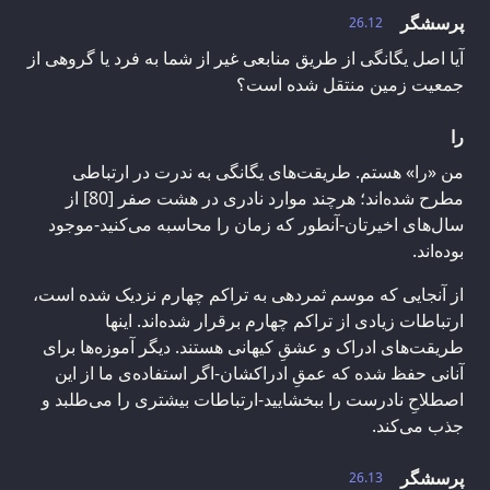
پرسشگر
26.12
آیا اصل یگانگی از طریق منابعی غیر از شما به فرد یا گروهی از
جمعیت زمین منتقل شده است؟
را
من «را» هستم. طریقت‌های یگانگی به ندرت در ارتباطی
مطرح شده‌اند؛ هرچند موارد نادری در هشت صفر [80] از
سال‌های اخیرتان-آنطور که زمان را محاسبه می‌کنید-موجود
بوده‌اند.
از آنجایی که موسم ثمردهی به تراکم چهارم نزدیک شده است،
ارتباطات زیادی از تراکم چهارم برقرار شده‌اند. اینها
طریقت‌های ادراک و عشقِ کیهانی هستند. دیگر آموزه‌ها برای
آنانی حفظ شده‌ که عمقِ ادراکشان-اگر استفاده‌ی ما از این
اصطلاحِ نادرست را ببخشایید-ارتباطات بیشتری را می‌طلبد و
جذب می‌کند.
پرسشگر
26.13