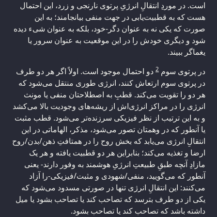
است. در موردِ انتقالِ انرژیِ پرتوی نارنجی و زرد، این احتمال
هست که به قطبیت‌یابی در جهت منفی بیانجامند؛ به این
صورت که یکی نه به عنوان دگر-خود، بلکه به عنوان شیء دیده
شود و دیگری خودش را در این موقعیت به عنوان سرور یا
یغماگر ببیند.
2
در پرتوی سوم
دو احتمال موجود است. اولاً اگر هر دو طرف
در پرتوی سوم ارتعاش کنند، انرژی طوری منتقل می‌شود که
هر دو را تقویت می‌کند. قطبِ به اصطلاحتان منفی یا مونث
انرژی را در مراکز انرژی‌اش از ریشه‌های وجودیت بالا می‌کشد
و به این ترتیب از نظر فیزیکی سرزنده‌تر می‌شود. قطب مثبت
یا آنطور که در وهمتان تصور می‌شود، مذکر، الهاماتی در این
انتقالِ انرژی می‌یابد که بخش روح را در همتافتِ ذهن/بدن/روح
ارضا و تغذیه می‌کند؛ بنابراین هر دو قطبیت یافته و هر یک
مازادِ آنچه طبقِ طبیعتِ انرژیِ هوشمند به وفور دارند- یعنی
آنطور که می‌گویید، منفی/شهودی و مثبت/فیزیکی-را آزاد
می‌کنند: این انتقالِ انرژی تنها در صورتی مسدود می‌شود که
یکی از دو طرف بترسد که تصاحب کند یا تصاحب بشود یا میل
داشته باشد که تصاحب کند یا تصاحب بشود.