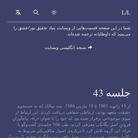
L/L
collapsed
Search
Skip to content
شما در این صفحه قسمت‌هایی از وبسایت بنیاد تحقیق نور/عشق را
می‌بینید که داوطلبانه ترجمه شده‌اند.
نسخه انگلیسی وبسایت
جلسه 43
سلب مسئولیت کانال:
از 15 ژانویه 1981 تا 15 مارس 1984، سه سالک که به جستجوی
حقیقت متعهد بودند، ارتباطی شفاهی دریافت کردند. این ارتباط از
سوی موجوداتی برقرار شده بود که خود را با عنوان «را»، پیام‌آورانِ
فروتنِ اصلِ یگانگی معرفی کردند. طی 106 جلسه‌ی گفت‌و‌گو با
«را»، این گروه تلاش کرد تا درباره‌ی اصول متافیزیکی مربوط به
تکامل معنوی، خدمت کردن، تحول یافتن و درمانگری تحقیق کرده و از