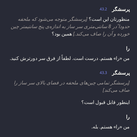
پرسشگر
43.2
منظورتان این است؟
[پرسشگر متوجه می‌شود که ملحفه
حدودا ًدر 8 سانتی‌متری سر ساز به اندازه‌ی پنج سانتیمتر چین
خورده و آن را صاف می‌کند.]
همین بود؟
را
من «را» هستم. درست است. لطفاً از فرق سر دورترش کنید.
پرسشگر
43.3
[پرسشگر تمامی چین‌های ملحفه در فضای بالای سر ساز را
صاف می‌کند]
اینطور قابل قبول است؟
را
من «را» هستم. بله.