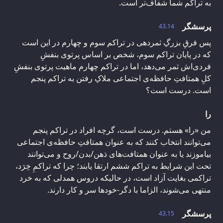
به تراکم شما شفاف‌تر است.
پرسشگر
43.14
پس فرقِ بزرگِ ثمردهی در تراکم سوم و چهارم در این است
که در پایان تراکم سوم، شخص بر اساس پرتوی بنفشِ
فردی‌اش ثمر می‌دهد، اما در تراکم چهارم ماهیت پرتوی بنفشِ
کلِ همتافتِ حافظه‌ی اجتماعی ملاکِ رفتن به تراکم پنجم
است. درست است؟
را
من «را» هستم. درست است، گرچه افراد در تراکم پنجم
می‌توانند انتخاب کنند که به عنوان همتافتِ حافظه‌ی اجتماعی
بیاموزند یا به عنوان همتافت‌های ذهن/بدن/روح و می‌توانند
تحت این شرایط به تراکم ششم ارتقا یابند؛ چرا که تراکمِ خِرَد،
تراکمی بغایت آزاد است، در حالیکه دروس همدلی که به خرد
منتهی می‌شوند، الزاما با دگر-خودها سر و کار دارند.
پرسشگر
43.15