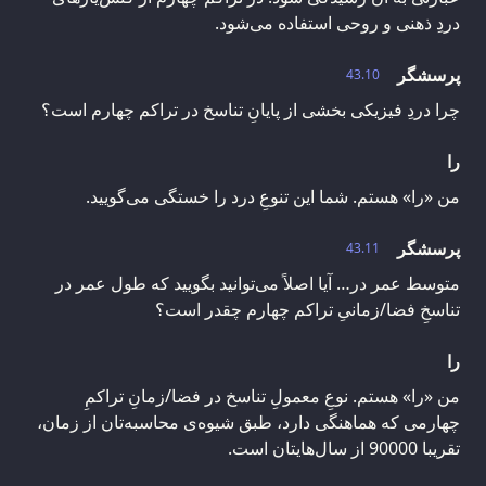
دردِ ذهنی و روحی استفاده می‌شود.
پرسشگر
43.10
چرا دردِ فیزیکی بخشی از پایانِ تناسخ در تراکم چهارم است؟
را
من «را» هستم. شما این تنوعِ درد را خستگی می‌گویید.
پرسشگر
43.11
متوسط عمر در… آیا اصلاً می‌توانید بگویید که طول عمر در
تناسخِ فضا/زمانیِ تراکم چهارم چقدر است؟
را
من «را» هستم. نوعِ معمولِ تناسخ در فضا/زمانِ تراکمِ
چهارمی که هماهنگی دارد، طبق شیوه‌ی محاسبه‌تان از زمان،
تقریبا 90000 از سال‌هایتان است.