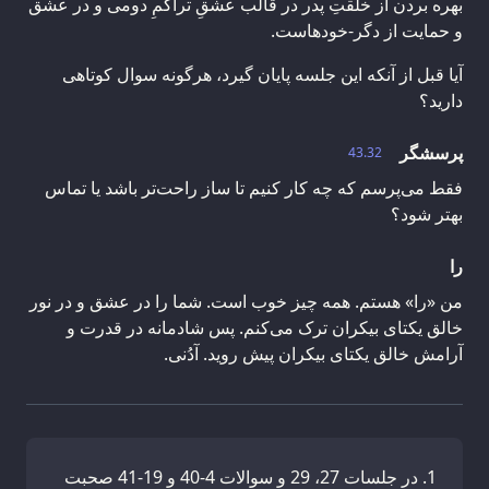
بهره‌ بردن از خلقتِ پدر در قالب عشقِ تراکمِ دومی و در عشق
و حمایت از دگر-خودهاست.
آیا قبل از آنکه این جلسه پایان گیرد، هرگونه سوال کوتاهی
دارید؟
پرسشگر
43.32
فقط می‌پرسم که چه کار کنیم تا ساز راحت‌تر باشد یا تماس
بهتر شود؟
را
من «را» هستم. همه چیز خوب است. شما را در عشق و در نور
خالق یکتای بیکران ترک می‌کنم. پس شادمانه در قدرت و
آرامش خالق یکتای بیکران پیش روید. آدُنی.
در جلسات 27، 29 و سوالات 4-40 و 19-41 صحبت