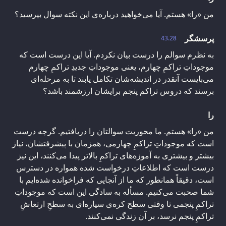
من «را» هستم. آیا می‌خواهید درباره‌ی این نکته سوال بپرسید؟
پرسشگر
43.28
به نظرم سوالم را درست بیان نکردم. آیا این درست است که
موجوداتِ تراکمِ چهارم، یعنی موجوداتِ جدیدِ تراکمِ چهارم
می‌بایست آنقدر در اندیشه‌شان تکامل یابند تا به مرحله‌ای
برسند که دروس تراکم پنجم برایشان ارزشمند باشد؟
را
من «را» هستم. ما محوریت سوالتان را دریافتیم. گرچه درست
است که موجوداتِ تراکمِ چهارمی، همزمان با پیشرفتشان، نیاز
بیشتر و بیشتری به آموزه‌های تراکمِ بالاتر پیدا می‌کنند، این نیز
درست است که اطلاعاتِ درخواست شده همواره در دسترس
‌است، دقیقاً همانطور که ما از آنجایی که فراخوانده شده‌ایم با
شما صحبت می‌کنیم. مسأله به سادگی این است که موجوداتِ
تراکمِ پنجمی تا وقتی سطح کره‌‌ی سیاره‌ای به سطحِ ارتعاشِ
تراکمِ پنجم نرسد، بر آن زندگی نمی‌کنند.