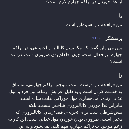
آیا غذا خوردن در تراکم چهارم لازم است؟
را
من «را» هستم. همینطور است.
پرسشگر
43.18
پس می‌توان گفت که مکانیسمِ کاتالیزور اجتماعی، در تراکم
چهارم نیز فعال است، چون اطعام بدن ضروری است. درست
است؟
را
من «را» هستم. درست است. موجودِ تراکمِ چهارمی، مشتاق
به خدمت کردن است و به دلیل افزایشِ ارتباط بین فرد و موادِ
غذاییِ زنده، آماده‌سازیِ مواد خوراکی بغایت ساده است.
بنابراین غذا خوردن کاتالیزوری شاخص نیست، بلکه
پیش‌شرطی است برای تجربه‌ی فضا/زمان. کاتالیزوری که
دخیل است، ضروری بودنِ خوردن مواد غذایی است. این کار به
زعم موجوداتِ تراکمِ چهارم، مهم تلقی نمی‌شود و به این