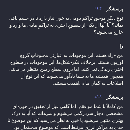
پرسشگر
43.7
نوعِ دیگرِ موجودِ تراکم دومی به خون نیاز دارد تا در جسم باقی
بماند؟ آیا آنها از یکی از سطوحِ اختری به تراکمِ مادیِ ما وارد و
خارج می‌شوند؟
را
من «را» هستم. این موجودات به عبارتی مخلوقاتِ گروهِ
اوریون هستند. برخلاف فکر-شکل‌ها، این موجودات در سطوح
اختری زندگی نمی‌کنند، اما درون سطح زمین منتظر می‌مانند.
همچون همیشه ما به شما یادآور می‌شویم که این نوع از
اطلاعات به گمان ما بی‌اهمیت هستند.
پرسشگر
43.8
من کاملاً با شما موافقم، اما گاهی قبل از تحقیق در حوزه‌ای
مشخصی، دچار سردرگمی می‌شوم و نمی‌دانم که آیا به درک
بهتری منتهی می‌شود یا خیر. به نظر می‌رسید که این موضوع تا
حدی به مراکز انرژی مرتبط است که موضوع صحبتمان بود.