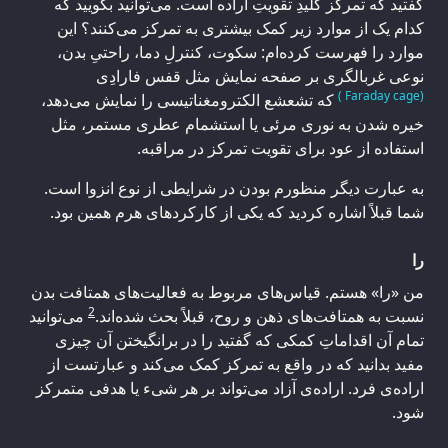
گفتید که تمرکز کلیدِ تقویتِ اراده است. می‌توانید بگویید که
کدام یک از موارد زیر کمک بیشتری به تمرکز می‌کنند؟ این
موارد را فهرست کرده‌ام: سکوت، کنترلِ دما، راحتیِ بدن،
نوعی غربالگری بر صفحه نمایش مثل قفس فارادِی
(Faraday cage )
که تشعشع الکترومغناتیسی را نمایش می‌دهد،
خیره شدن به نوری مرئی یا استشمام عطری مستمر، مثل
استفاده از عود برای تقویت تمرکز در مراقبه.
به عبارت دیگر منظورم بودن در شرایطی از نوع انزوا است.
شما قبلاً اشاره کردید که یکی از کارکردهای هرم همین بود.
را
من «را» هستم. قیاس‌های مربوط به فعالیت‌های همتافت بدن
2
نسبت به همتافت‌های ذهن و روح، قبلاً بحث شده‌اند.
می‌توانید
تمام آن اقداماتِ کمکی که گفتید را در برانگیختن آن چیزی
مفید بدانید که در واقع به تمرکز کمک می‌کند و عبارتست از
اراده‌ی فرد. اراده‌ی آزاد می‌تواند بر هر شیء یا هدفی متمرکز
شود.