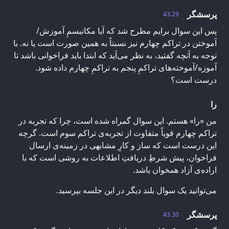
پرسشگر
43.29
پس این سوال برایم مطرح شد که آیا مکانیسمِ آموزش/
آموختن در تراکم چهارم نیز نسبتاً به همین صورت است یا نه. با
توجه به آنچه گفتید، به نظر می‌آید که ابتدا باید فراخوانی باشد تا
آموزه/آموخته‌های تراکمِ پنجم به تراکمِ چهارم داده شود.
درست است؟
را
من «را» هستم. این سوال گمراه شده است، چرا که تجربه در
تراکم چهارم قویاً متفاوت از تجربه‌ی تراکم سوم است. گرچه
این درست است که ساز و کارِ مشابهی در زمینه‌ی ارسال
فراخوان، پیش شرطِ دریافتِ اطلاعات به روشی است که با
اراده‌ی آزاد همخوان باشد.
می‌توانید یک سوال بلند دیگر در این جلسه بپرسید.
پرسشگر
43.30