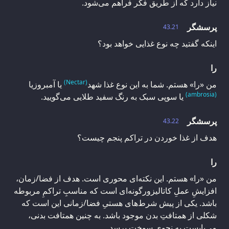
نیاز دارد که از طریق فکر فراهم می‌شود.
پرسشگر
43.21
اینکه گفتید چه نوع غذایی خواهد بود؟
را
(Nectar)
من «را» هستم. شما به این نوع غذا شهد
یا آمبروزیا
(ambrosia)
یا سوپی سبک به رنگ سفید طلایی می‌گویید.
پرسشگر
43.22
هدف از غذا خوردن در تراکم پنجم چیست؟
را
من «را» هستم. این نکته‌ای محوری است. هدف از فضا/زمان،
افزایشِ عملِ کاتالیزورگونه‌ای است که مناسبِ تراکمِ مربوطه
باشد. یکی از پیش شرط‌های هستیِ فضا/زمانی این است که
شکلی از همتافتِ بدن موجود باشد. به چنین همتافت بدنی،
می‌بایست به نحوی سوخت برسد.