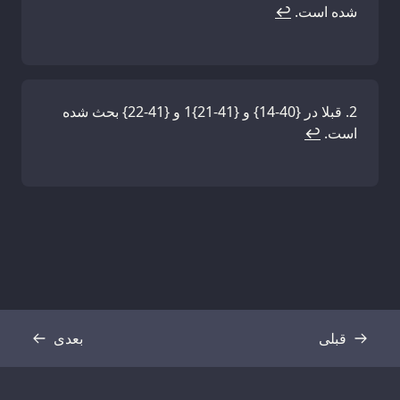
شده است.
↩
قبلا در {40-14} و {41-21}1 و {41-22} بحث شده
است.
↩
قبلی
بعدی
رونوشت
رونوشت