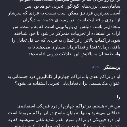
سامان‌دهیِ انرژی‌های گوناگونِ تجربی خواهد بود. پس
آسیب‌پذیرترین فرد نیز ممکن است نسبت به فردی که سرشار
از انرژی و فعالیت است، در زمینه‌ی خدمت به دیگران
متعادل‌تر باشد. دلیلش آن باریک‌بینی است که به واسطه‌اش
اراده بر استفاده از تجربیات متمرکز می‌شود تا خود شناخته
شود. تراکماتِ بالاتر از تراکمتان به فردی که حداقلِ تعادل را
یافته، زمان/فضا و فضا/زمانِ بسیاری می‌دهند تا به
واسطه‌شان به پالایشِ این تعادلاتِ درونی ادامه دهد.
پرسشگر
43.9
آیا در تراکم بعدی یا… تراکم چهارم از کاتالیزورِ درد جسمانی به
عنوان مکانیسمی برای تعادل‌یابیِ تجربی استفاده می‌شود؟
را
من «را» هستم. در تراکمِ چهارم از دردِ فیزیکی استفاده‌ی
حداقلی می‌شود و تنها به پایانِ تناسخ در آن تراکم مربوط است.
این دردِ فیزیکی در تراکم سوم آنقدر شدید تلقی نمی‌شود که به
عبارتی به آن رسیدگی شود. در تراکم چهارم از کنش‌یارهای