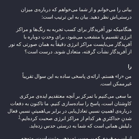
بیانی را می‌خوانم و از شما می‌خواهم که درباره‌ی میزان
درستی‌اش نظر دهید. بیان به این ترتیب است:
هنگامیکه نورِ آفریدگار برای کسب تجربه به رنگ‌ها و مراکز
انرژی تقسیم یا منشعب می‌شود، برای وحدتِ دوباره با
آفریدگار می‌بایست مراکز انرژی دقیقاً به همان صورتی که نور
از آفریدگار نشأت گرفته، متعادل شوند. درست است؟
را
من «را» هستم. ارائه‌ی پاسخی ساده به این سوال تقریباً
غیرممکن است.
ما سعی می‌کنیم با تمرکز بر آنچه معتقدیم ایده‌ی مرکزی
کاوشتان است، پاسخ را ساده‌سازی کنیم. ما تاکنون به دفعات
درباره‌ی اهمیتِ نسبیِ تعادل‌یابی در برابر بی‌اهمیتیِ نسبیِ فعال
1
شدنِ حداکثریِ هر کدام از مراکز انرژی صحبت کرده‌ایم.
دلیلش همانی است که شما به درستی حدس زده‌اید.
از این رو فردی که بر مسیرِ ثمردهیِ مثبت است، متوجهِ