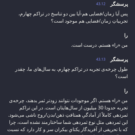
پرسشگر
43.12
پس آیا زمان/فضایی هم-آیا بین دو تناسخ در تراکم چهارم،
تجربیاتِ زمان/فضایی هم موجود است؟
را
من «را» هستم. درست است.
پرسشگر
43.13
طول چرخه‌ی تجربه در تراکم چهارم، به سال‌های ما، چقدر
است؟
را
من «را» هستم. اگر موجودات نتوانند زودتر ثمر بدهند، چرخه‌ی
تجربه حدودا 30 میلیون از سال‌هایتان است. در این تراکم
ثمردهی کاملاً از آمادگیِ همتافتِ ذهن/بدن/روح ناشی می‌شود.
این ثمردهی مثل نوع ثمردهی شما ساختارمند نشده است، چرا
که با تحریفی از آفریدگار یکتایِ بیکران سر و کار دارد که نسبت