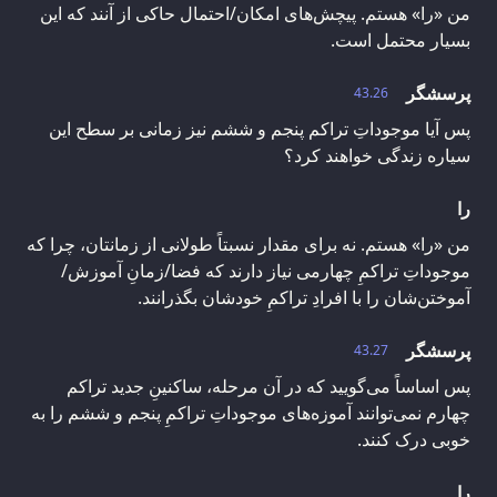
من «را» هستم. پیچش‌های امکان/احتمال حاکی از آنند که این
بسیار محتمل است.
پرسشگر
43.26
پس آیا موجوداتِ تراکم پنجم و ششم نیز زمانی بر سطح این
سیاره زندگی خواهند کرد؟
را
من «را» هستم. نه برای مقدار نسبتاً طولانی از زمانتان، چرا که
موجوداتِ تراکمِ چهارمی نیاز دارند که فضا/زمانِ آموزش/
آموختن‌شان را با افرادِ تراکمِ خودشان بگذرانند.
پرسشگر
43.27
پس اساساً می‌گویید که در آن مرحله، ساکنینِ جدید تراکم
چهارم نمی‌توانند آموزه‌های موجوداتِ تراکمِ پنجم و ششم را به
خوبی درک کنند.
را