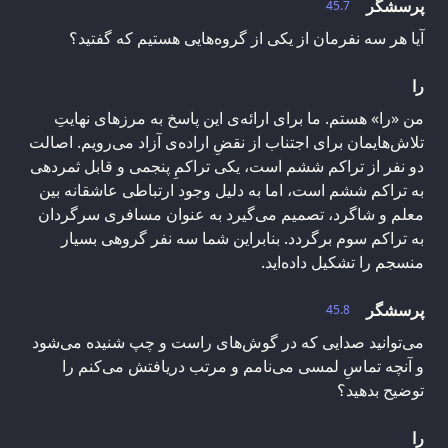
پرسشگر
45.7
آیا هر سه نفرمان از یکی از گروه‌هایی هستیم که گفتید؟
را
من «را» هستم. ما برای ارائه‌ی این پاسخ به مرزهای نهایتِ
تلاش‌هایمان برای اجتناب از نقضِ اراده‌ی آزاد می‌رویم. اصالت
دو نفر از تراکم ششم است، یکی تراکمِ پنجمی و قابل ثمردهی
به تراکم ششم است، اما به دلیل وجود ارتباطی عاشقانه بین
معلم و شاگرد، تصمیم می‌گیرد به عنوان مسافری سرگردان
به تراکم سوم برگردد. بنابراین شما سه نفر گروهی بسیار
منسجم را تشکیل داده‌اید.
پرسشگر
45.8
می‌توانید صدایی که در گوش‌های راست و چپ شنیده می‌شود
و آنچه تماسِ لمسی می‌نامم و مرتب دریافتش می‌کنم را
توضیح بدهید؟
را