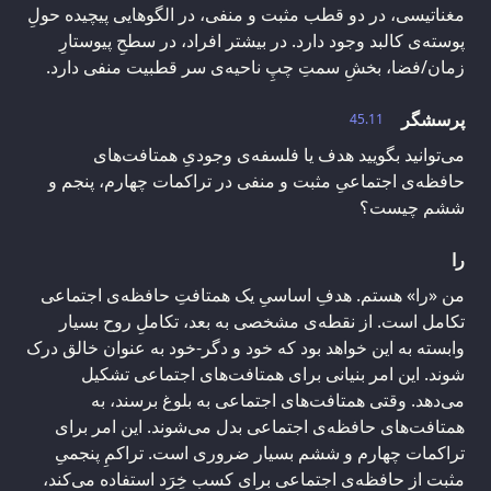
مغناتیسی، در دو قطب مثبت و منفی، در الگوهایی پیچیده حولِ
پوسته‌ی کالبد وجود دارد. در بیشتر افراد، در سطحِ پیوستارِ
زمان/فضا، بخشِ سمتِ چپِ ناحیه‌ی سر قطبیت منفی دارد.
پرسشگر
45.11
می‌توانید بگویید هدف یا فلسفه‌ی وجودیِ همتافت‌های
حافظه‌ی اجتماعیِ مثبت و منفی در تراکمات چهارم، پنجم و
ششم چیست؟
را
من «را» هستم. هدفِ اساسیِ یک همتافتِ حافظه‌ی اجتماعی
تکامل است. از نقطه‌ی مشخصی به بعد، تکاملِ روح بسیار
وابسته به این خواهد بود که خود و دگر-خود به عنوان خالق درک
شوند. این امر بنیانی برای همتافت‌های اجتماعی تشکیل
می‌دهد. وقتی همتافت‌های اجتماعی به بلوغ برسند، به
همتافت‌های حافظه‌ی اجتماعی بدل می‌شوند. این امر برای
تراکمات چهارم و ششم بسیار ضروری است. تراکمِ پنجمیِ
مثبت از حافظه‌ی اجتماعی برای کسب خِرَد استفاده می‌کند،