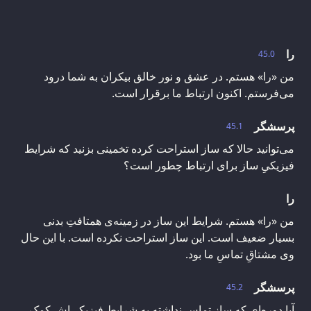
را
45.0
من «را» هستم. در عشق و نور خالق بیکران به شما درود
می‌فرستم. اکنون ارتباط ما برقرار است.
پرسشگر
45.1
می‌توانید حالا که ساز استراحت کرده تخمینی بزنید که شرایط
فیزیکیِ ساز برای ارتباط چطور است؟
را
من «را» هستم. شرایط این ساز در زمینه‌ی همتافتِ بدنی
بسیار ضعیف است. این ساز استراحت نکرده است. با این حال
وی مشتاقِ تماسِ ما بود.
پرسشگر
45.2
آیا دوره‌‌ای که ساز تماس نداشته به شرایط فیزیکی‌اش کمک