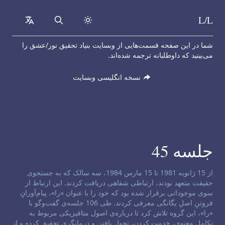
L/L
collapsed
Search
Skip to content
شما در این صفحه قسمت‌هایی از وبسایت بنیاد تحقیق نور/عشق را
می‌بینید که داوطلبانه ترجمه شده‌اند.
نسخه انگلیسی وبسایت
جلسه 45
سلب مسئولیت کانال:
از 15 ژانویه 1981 تا 15 مارس 1984، سه سالک که به جستجوی
حقیقت متعهد بودند، ارتباطی شفاهی دریافت کردند. این ارتباط از
سوی موجوداتی برقرار شده بود که خود را با عنوان «را»، پیام‌آورانِ
فروتنِ اصلِ یگانگی معرفی کردند. طی 106 جلسه‌ی گفت‌و‌گو با
«را»، این گروه تلاش کرد تا درباره‌ی اصول متافیزیکی مربوط به
تکامل معنوی، خدمت کردن، تحول یافتن و درمانگری تحقیق کرده و از