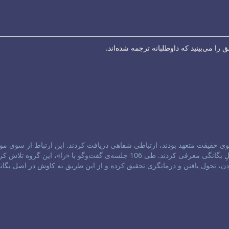
ا می‌بینید که داوطلبانه ترجمه شده‌اند.
1984، سه سالک که به جستجوی حقیقت متعهد بودند، ارتباطی شفاهی دریافت کردند. این ارتباط از سوی 
برقرار شده بود که خود را با عنوان «را»، پیام‌آورانِ فروتنِ اصلِ یگانگی معرفی کردند. طی 106 جلسه‌ی گفت‌و‌گو با «را»، این گروه تل
ن، تحول یافتن و درمانگری تحقیق کرده و از این طریق به کاوش در اصل یگان