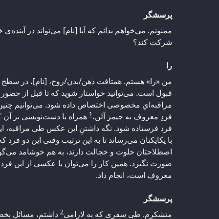
پرسشگر
ممنونم. می‌خواهم بدانم که آیا [نام] می‌تواند در آینده‌
شرکت کند؟
را
من «را» هستم. همتافت ذهن/بدن/روح، [نام]، در سطح رو
قبول است. می‌توانید خواستار شوید که تا قبل از حضور 
مراقبه‌ایِ مخصوصی اختصاص داده شود. می‌توانیم چنی
1
فردِ معروف به جیمز آلن،
همراه با دست‌نویسی بر آن که
فرد فرستاده شود. نگه داشتنِ این عکس طی مراقبه، این
با یکایکتان می‌رساند تا به این ترتیب وقتی این دو فرد ک
اصطلاحتان خلوت و خجالت دارند، به هم خوشامد می‌گوین
صورت نگیرد. همین کار را می‌توان با عکسی از این فرد، [
معروف است، انجام داد.
پرسشگر
2
متشکرم. طی سفری که به لارامی
داشتم، مسائل بخصو