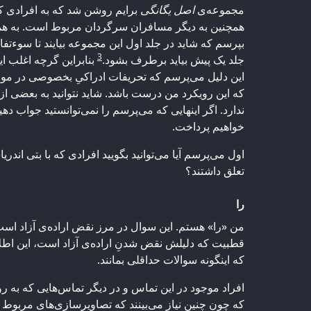
مجموعه‌ی
اصل یگانگی
برایم روشن شد که به افرادی که ت
همچنین به دیگر مسافران سرگردان مربوط است. به همی
بپرسم که شاید در جلد اول این مجموعه بیایند تا سوء
3
جلد یک پیش بیاید برطرف بشود.
بنابراین گرچه اغلب این
این دلیل می‌پرسم که تحریفات ادراکیِ بخصوصی در مور
که این رویکرد من درست باشد. شاید نتوانید به بعضی از 
ندارد. اگر اینهایی که می‌پرسم را نمی‌توانستید جواب ده
خواهیم پرداخت.
اول می‌پرسم آیا می‌توانید بگویید افرادی که با بتی اندری
تعلق داشتند؟
را
من «را» هستم. این سوال در مرز نقض اراده‌ی آزاد اس
قطبیت که دلیلش نقض شدنِ اراده‌ی آزاد است، این اطلاع
که اینگونه سوالات حداقلی بمانند.
افراد موجود در این تماس و در دیگر تماس‌هایی که به روشن
که چون چنین نیاز می‌بینند که تصاویرسازی‌های مربوط به