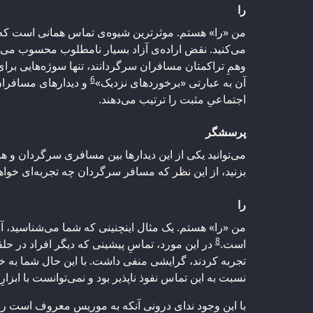
را
من «را» هستم. موثرترین شیوه‌ی تماس همانی است که 
می‌کنید. نقض اراده‌ی آزاد بسیار نامطلوب محسوب می‌ش
وهمِ تراکمتان مسافران سرگردانند، تنها سوژه‌هایی برای 
6
آن به عبارتی «برخوردهای نزدیک»
و دیدارهای مسافرا
اجتماعیِ مثبت را ترتیب می‌دهند.
پرسشگر
می‌توانید یکی از این دیدارها بین مسافری سرگردان و 
بزنید، از این نظر که مسافر سرگردان چه تجربه‌ای خوا
را
من «را» هستم. یک مثال اینچنینی که شما می‌شناسید، 
8
است.
در این مورد، تماسِ پیشینی که دیگر افراد در حل
تجربه کردند، گرایشی منفی داشت. با این حال شما به خ
نسبت به این تماس نفوذ ناپذیر بود و نمی‌توانست با ابزارِ 
با این وجود ندای درونی آنکه به موریس معروف است را 