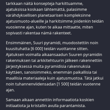
tarkkaan näitä konsepteja harkittuamme,
ajatuksissa koskaan lähtemättä, palasimme
värähdyksellisen planetaarisen kompleksinne
ajatusmuoto-alueille ja harkitsimme joidenkin teidän
vuosienne ajan, kuten te aikaa mittaatte, miten
sopivasti rakentaa nämä rakenteet.
Ensimmäinen, Suuri pyramidi, muodostettiin noin
kuusituhatta [6 000] teidän vuottanne sitten.
Ajatuksen voimalla aikaansaadun Suuren pyramidin
rakennuksen tai arkkitehtuurin jälkeen rakennettiin
järjestyksessä muita pyramidisia rakennuksia
käyttäen, sanoisimmeko, enemmän paikallisia tai
maallisia materiaaleja kuin ajatusmuotoa. Tätä jatkui
noin tuhannenviidensadan [1 500] teidän vuotenne
ajan.
Samaan aikaan annettiin informaatiota koskien
initiaatiota ja kristallin avulla parantamista.