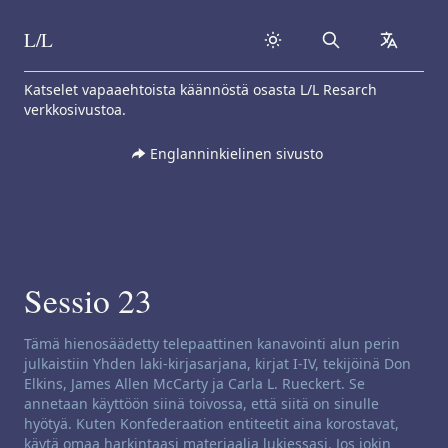
L/L
Search
collapse
Skip to content
Katselet vapaaehtoista käännöstä osasta L/L Resarch
verkkosivustoa.
Englanninkielinen sivusto
Sessio 23
Kanavoinnin vastuuvapausilmoitus:
Tämä hienosäädetty telepaattinen kanavointi alun perin
julkaistiin Yhden laki-kirjasarjana, kirjat I-IV, tekijöinä Don
Elkins, James Allen McCarty ja Carla L. Rueckert. Se
annetaan käyttöön siinä toivossa, että siitä on sinulle
hyötyä. Kuten Konfederaation entiteetit aina korostavat,
käytä omaa harkintaasi materiaalia lukiessasi. Jos jokin