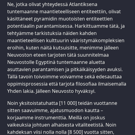
Ne, jotka olivat yhteydessä Atlantiksena
tuntemaanne maantieteelliseen entiteettiin, olivat
käsittäneet pyramidin muotoisten entiteettien
potentiaalin parantamisessa. Harkittuamme tätä, ja
tehtyämme tarkistuksia näiden kahden
maantieteellisen kulttuurin vääristymäkompleksien
eroihin, kuten näitä kutsuisitte, menimme jälleen
Neuvoston eteen tarjoten tätä suunnitelmaa
Neuvostolle Egyptinä tuntemaanne aluetta
asuttavien parantamisen ja pitkäikäisyyden avuksi.
Tällä tavoin toivoimme voivamme sekä edesauttaa
oppimisprosessia että tarjota filosofiaa ilmaisemalla
Yhden lakia. Jälleen Neuvosto hyväksyi.
Noin yksitoistatuhatta [11 000] teidän vuottanne
sitten saavuimme, ajatusmuodon kautta –
korjaamme instrumenttia. Meillä on joskus
vaikeuksia johtuen alhaisesta vitaliteetistä. Noin
kahdeksan viisi nolla nolla [8 500] vuotta sitten,