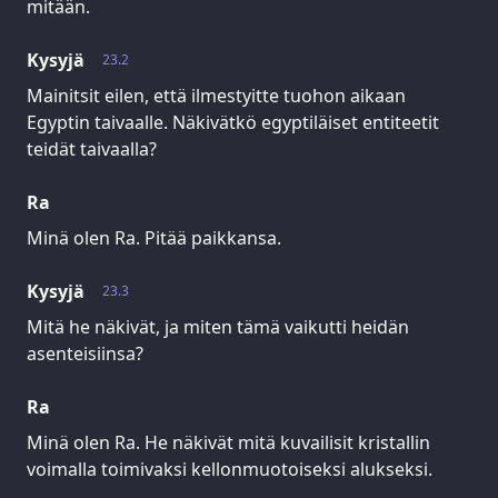
mitään.
Kysyjä
23.2
Mainitsit eilen, että ilmestyitte tuohon aikaan
Egyptin taivaalle. Näkivätkö egyptiläiset entiteetit
teidät taivaalla?
Ra
Minä olen Ra. Pitää paikkansa.
Kysyjä
23.3
Mitä he näkivät, ja miten tämä vaikutti heidän
asenteisiinsa?
Ra
Minä olen Ra. He näkivät mitä kuvailisit kristallin
voimalla toimivaksi kellonmuotoiseksi alukseksi.