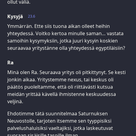
ollut väliä.
Kysyjä
23.6
Ymmärrän. Ette siis tuona aikan olleet heihin
yhteydessä. Voitko kertoa minulle saman… vastata
samoihin kysymyksiin, jotka juuri kysyin koskien
seuraavaa yritystänne olla yhteydessä egyptiläisiin?
Ra
Minä olen Ra. Seuraava yritys oli pitkittynyt. Se kesti
jonkin aikaa. Yritystemme nexus, tai keskus oli
päätös puoleltamme, että oli riittävästi kutsua
meidän yrittää kävellä ihmistenne keskuudessa
veljinä.
Ehdotimme tätä suunnitelmaa Saturnuksen
Neuvostolle, tarjoten itsemme sen tyyppisiksi
palvelushaluisiksi vaeltajiksi, jotka laskeutuvat
suoraan sisäisille tasoille ilman