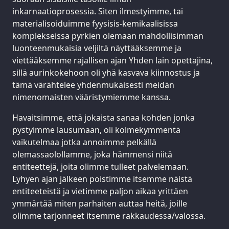
inkarnaatioprosessia. Siten ilmestyimme, tai
materialisoiduimme fyysisis-kemikaalisissa
komplekseissa pyrkien olemaan mahdollisimman
luonteenmukaisia veljiltä näyttääksemme ja
viettääksemme rajallisen ajan Yhden lain opettajina,
sillä aurinkokehoon oli yhä kasvava kiinnostus ja
tämä värähtelee yhdenmukaisesti meidän
nimenomaisten vääristymiemme kanssa.
Havaitsimme, että jokaista sanaa kohden jonka
pystyimme lausumaan, oli kolmekymmentä
vaikutelmaa jotka annoimme pelkällä
olemassaolollamme, joka hämmensi niitä
entiteettejä, joita olimme tulleet palvelemaan.
Lyhyen ajan jälkeen poistimme itsemme näistä
entiteeteistä ja vietimme paljon aikaa yrittäen
ymmärtää miten parhaiten auttaa heitä, joille
olimme tarjonneet itsemme rakkaudessa/valossa.