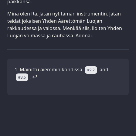
paikkansa.
Minä olen Ra. Jätän nyt tämän instrumentin. Jätän
teidät jokaisen Yhden Äärettömän Luojan
rakkaudessa ja valossa. Menkää siis, iloiten Yhden
Luojan voimassa ja rauhassa. Adonai.
Mainittu aiemmin kohdissa
and
#2.2
.
↩
#3.6