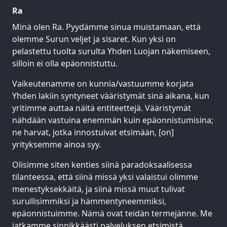
Ra
Minä olen Ra. Pyydämme sinua muistamaan, että
olemme Surun veljet ja sisaret. Kun yksi on
pelastettu tuolta surulta Yhden Luojan näkemiseen,
silloin ei olla epäonnistuttu.
Vaikeutenamme on kunnia/vastuumme korjata
Yhden lakiin syntyneet vääristymät sinä aikana, kun
yritimme auttaa näitä entiteettejä. Vääristymät
nähdään vastuina enemmän kuin epäonnistumisina;
ne harvat, jotka innostuivat etsimään, [on]
yrityksemme ainoa syy.
Olisimme siten kenties siinä paradoksaalisessa
tilanteessa, että siinä missä yksi valaistui olimme
menestyksekkäitä, ja siinä missä muut tulivat
surullisimmiksi ja hämmentyneemmiksi,
epäonnistuimme. Nämä ovat teidän termejänne. Me
jatkamme sinnikkäästi palveluksen etsimistä.