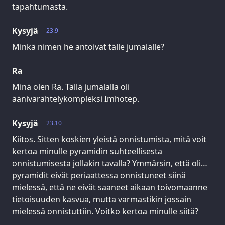
tapahtumasta.
Kysyjä
23.9
Minkä nimen he antoivat tälle jumalalle?
Ra
Minä olen Ra. Tällä jumalalla oli
äänivärähtelykompleksi Imhotep.
Kysyjä
23.10
Kiitos. Sitten koskien yleistä onnistumista, mitä voit
kertoa minulle pyramidin suhteellisesta
onnistumisesta jollakin tavalla? Ymmärsin, että oli…
pyramidit eivät periaattessa onnistuneet siinä
mielessä, että ne eivät saaneet aikaan toivomaanne
tietoisuuden kasvua, mutta varmastikin jossain
mielessä onnistuttiin. Voitko kertoa minulle siitä?