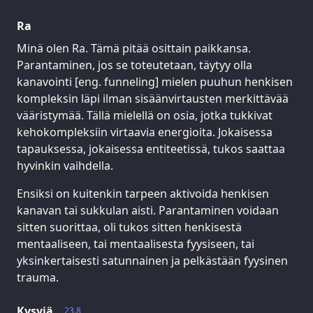
Ra
Minä olen Ra. Tämä pitää osittain paikkansa.
Parantaminen, jos se toteutetaan, täytyy olla
kanavointi [eng. funneling] mielen puuhun henkisen
kompleksin läpi ilman sisäänvirtausten merkittävää
vääristymää. Tällä mielellä on osia, jotka tukkivat
kehokompleksiin virtaavia energioita. Jokaisessa
tapauksessa, jokaisessa entiteetissä, tukos saattaa
hyvinkin vaihdella.
Ensiksi on kuitenkin tarpeen aktivoida henkisen
kanavan tai sukkulan aisti. Parantaminen voidaan
sitten suorittaa, oli tukos sitten henkisestä
mentaaliseen, tai mentaalisesta fyysiseen, tai
yksinkertaisesti satunnainen ja pelkästään fyysinen
trauma.
Kysyjä
23.8