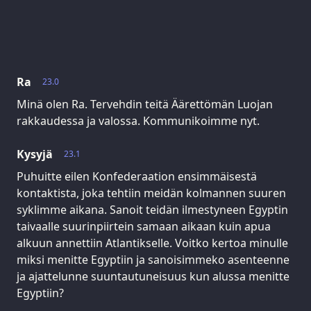
Ra
23.0
Minä olen Ra. Tervehdin teitä Äärettömän Luojan
rakkaudessa ja valossa. Kommunikoimme nyt.
Kysyjä
23.1
Puhuitte eilen Konfederaation ensimmäisestä
kontaktista, joka tehtiin meidän kolmannen suuren
syklimme aikana. Sanoit teidän ilmestyneen Egyptin
taivaalle suurinpiirtein samaan aikaan kuin apua
alkuun annettiin Atlantikselle. Voitko kertoa minulle
miksi menitte Egyptiin ja sanoisimmeko asenteenne
ja ajattelunne suuntautuneisuus kun alussa menitte
Egyptiin?