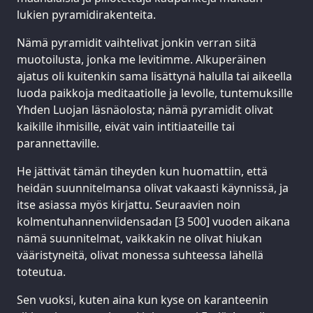
lukien pyramidirakenteita.
Nämä pyramidit vaihtelivat jonkin verran siitä
muotoilusta, jonka me levitimme. Alkuperäinen
ajatus oli kuitenkin sama lisättynä halulla tai aikeella
luoda paikkoja meditaatiolle ja levolle, tuntemuksille
Yhden Luojan läsnäolosta; nämä pyramidit olivat
kaikille ihmisille, eivät vain intitiaateille tai
parannettaville.
He jättivät tämän tiheyden kun huomattiin, että
heidän suunnitelmansa olivat vakaasti käynnissä, ja
itse asiassa myös kirjattu. Seuraavien noin
kolmentuhannenviidensadan [3 500] vuoden aikana
nämä suunnitelmat, vaikkakin ne olivat hiukan
vääristyneitä, olivat monessa suhteessa lähellä
toteutua.
Sen vuoksi, kuten aina kun kyse on karanteenin