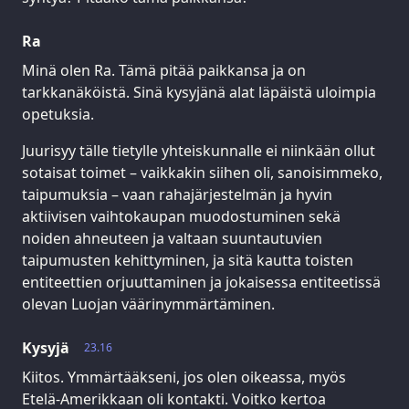
Ra
Minä olen Ra. Tämä pitää paikkansa ja on
tarkkanäköistä. Sinä kysyjänä alat läpäistä uloimpia
opetuksia.
Juurisyy tälle tietylle yhteiskunnalle ei niinkään ollut
sotaisat toimet – vaikkakin siihen oli, sanoisimmeko,
taipumuksia – vaan rahajärjestelmän ja hyvin
aktiivisen vaihtokaupan muodostuminen sekä
noiden ahneuteen ja valtaan suuntautuvien
taipumusten kehittyminen, ja sitä kautta toisten
entiteettien orjuuttaminen ja jokaisessa entiteetissä
olevan Luojan väärinymmärtäminen.
Kysyjä
23.16
Kiitos. Ymmärtääkseni, jos olen oikeassa, myös
Etelä-Amerikkaan oli kontakti. Voitko kertoa