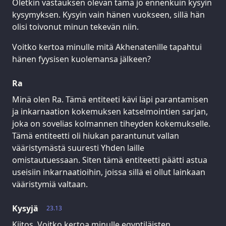
Oletkin vastauksen olevan tämä jo ennenkuin kysyin
kysymyksen. Kysyin vain hänen vuokseen, sillä hän
olisi toivonut minun tekevän niin.
Voitko kertoa minulle mitä Akhenatenille tapahtui
hänen fyysisen kuolemansa jälkeen?
Ra
Minä olen Ra. Tämä entiteeti kävi läpi parantamisen
ja inkarnaation kokemuksen katselmointien sarjan,
joka on sovelias kolmannen tiheyden kokemukselle.
Tämä entiteetti oli hiukan parantunut vallan
vääristymästä suuresti Yhden laille
omistautuessaan. Siten tämä entiteetti päätti astua
useisiin inkarnaatioihin, joissa sillä ei ollut lainkaan
vääristymiä valtaan.
Kysyjä
23.13
Kiitos. Voitko kertoa minulle egyptiläisten