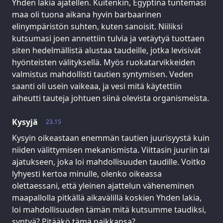
Yhden lakia ajatellen. Kuitenkin, Egyptinä tuntemasi
maa oli tuona aikana hyvin barbaarinen
elinympäristön suhten, kuten sanoisit. Niiliksi
kutsumasi joen annettiin tulvia ja vetäytyä tuottaen
siten hedelmällistä alustaa taudeille, jotka levisivät
hyönteisten välityksellä. Myös ruokatarvikkeiden
valmistus mahdollisti tautien syntymisen. Veden
saanti oli usein vaikeaa, ja vesi mitä käytettiin
aiheutti tauteja johtuen siinä olevista organismeista.
Kysyjä
23.15
Kysyin oikeastaan enemmän tautien juurisyystä kuin
niiden välittymisen mekanismista. Viittasin juuriin tai
ajatukseen, joka loi mahdollisuuden taudille. Voitko
lyhyesti kertoa minulle, olenko oikeassa
olettaessani, että yleinen ajattelun väheneminen
maapallolla pitkällä aikavälillä koskien Yhden lakia,
loi mahdollisuuden tämän mitä kutsumme taudiksi,
syntyä? Pitääkö tämä paikkansa?