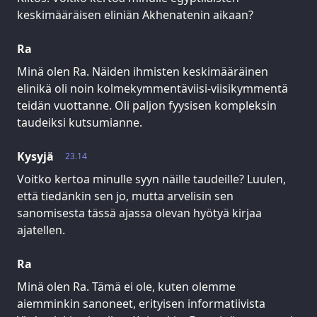
keskimääräisen eliniän Akhenatenin aikaan?
Ra
Minä olen Ra. Näiden ihmisten keskimääräinen
elinikä oli noin kolmekymmentäviisi-viisikymmentä
teidän vuottanne. Oli paljon fyysisen kompleksin
taudeiksi kutsumianne.
Kysyjä
23.14
Voitko kertoa minulle syyn näille taudeille? Luulen,
että tiedänkin sen jo, mutta arvelisin sen
sanomisesta tässä ajassa olevan hyötyä kirjaa
ajatellen.
Ra
Minä olen Ra. Tämä ei ole, kuten olemme
aiemminkin sanoneet, erityisen informatiivista