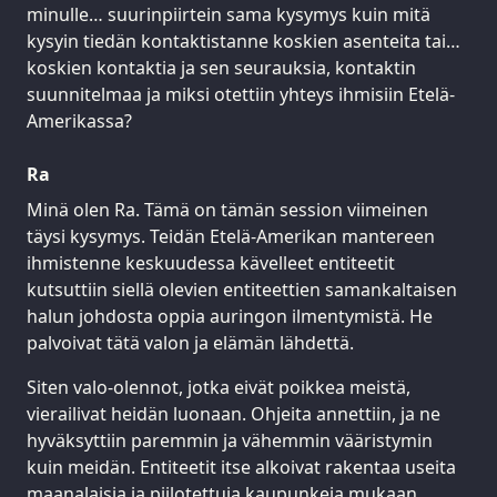
minulle… suurinpiirtein sama kysymys kuin mitä
kysyin tiedän kontaktistanne koskien asenteita tai…
koskien kontaktia ja sen seurauksia, kontaktin
suunnitelmaa ja miksi otettiin yhteys ihmisiin Etelä-
Amerikassa?
Ra
Minä olen Ra. Tämä on tämän session viimeinen
täysi kysymys. Teidän Etelä-Amerikan mantereen
ihmistenne keskuudessa kävelleet entiteetit
kutsuttiin siellä olevien entiteettien samankaltaisen
halun johdosta oppia auringon ilmentymistä. He
palvoivat tätä valon ja elämän lähdettä.
Siten valo-olennot, jotka eivät poikkea meistä,
vierailivat heidän luonaan. Ohjeita annettiin, ja ne
hyväksyttiin paremmin ja vähemmin vääristymin
kuin meidän. Entiteetit itse alkoivat rakentaa useita
maanalaisia ja piilotettuja kaupunkeja mukaan