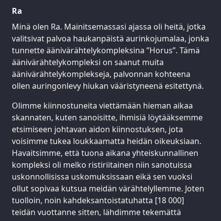
Ra
Minä olen Ra. Mainitsemassasi ajassa oli heitä, jotka
valitsivat palvoa haukanpäistä aurinkojumalaa, jonka
tunnette äänivärähtelykompleksina ”Horus”. Tämä
äänivärähtelykompleksi on saanut muita
äänivärähtelykomplekseja, palvonnan kohteena
ollen auringonlevy hiukan vääristyneenä esitettynä.
Olimme kiinnostuneita viettämään hieman aikaa
skannaten, kuten sanoisitte, ihmisiä löytääksemme
etsimiseen johtavan aidon kiinnostuksen, jota
voisimme tukea loukkaamatta heidän oikeuksiaan.
Havaitsimme, että tuona aikana yhteiskunnallinen
kompleksi oli melko ristiriitainen niin sanotuissa
uskonnollisissa uskomuksissaan eikä sen vuoksi
ollut sopivaa kutsua meidän värähtelyllemme. Joten
tuolloin, noin kahdeksantoistatuhatta [18 000]
teidän vuottanne sitten, lähdimme tekemättä