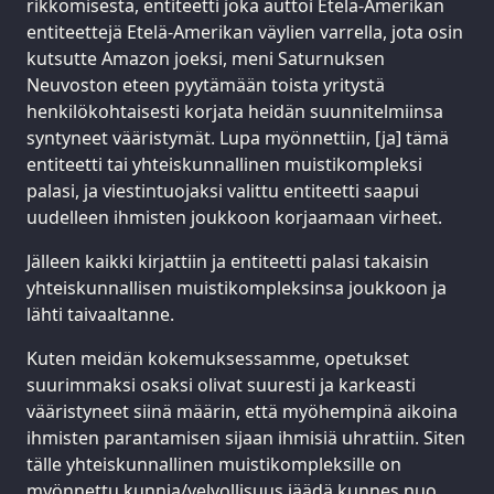
rikkomisesta, entiteetti joka auttoi Etelä-Amerikan
entiteettejä Etelä-Amerikan väylien varrella, jota osin
kutsutte Amazon joeksi, meni Saturnuksen
Neuvoston eteen pyytämään toista yritystä
henkilökohtaisesti korjata heidän suunnitelmiinsa
syntyneet vääristymät. Lupa myönnettiin, [ja] tämä
entiteetti tai yhteiskunnallinen muistikompleksi
palasi, ja viestintuojaksi valittu entiteetti saapui
uudelleen ihmisten joukkoon korjaamaan virheet.
Jälleen kaikki kirjattiin ja entiteetti palasi takaisin
yhteiskunnallisen muistikompleksinsa joukkoon ja
lähti taivaaltanne.
Kuten meidän kokemuksessamme, opetukset
suurimmaksi osaksi olivat suuresti ja karkeasti
vääristyneet siinä määrin, että myöhempinä aikoina
ihmisten parantamisen sijaan ihmisiä uhrattiin. Siten
tälle yhteiskunnallinen muistikompleksille on
myönnettu kunnia/velvollisuus jäädä kunnes nuo