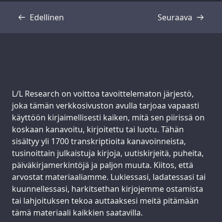
Edellinen
Seuraava
Transkriptio
Transkriptio
Support us:
L/L Research on voittoa tavoittelematon järjestö,
joka tämän verkkosivuston avulla tarjoaa vapaasti
käyttöön kirjaimellisesti kaiken, mitä sen piirissä on
koskaan kanavoitu, kirjoitettu tai luotu. Tähän
sisältyy yli 1700 transkriptioita kanavoinneista,
tusinoittain julkaistuja kirjoja, uutiskirjeitä, puheita,
päiväkirjamerkintöjä ja paljon muuta. Kiitos, että
arvostat materiaaliamme. Lukiessasi, ladatessasi tai
kuunnellessasi, harkitsethan kirjojemme ostamista
tai lahjoituksen tekoa auttaaksesi meitä pitämään
tämä materiaali kaikkien saatavilla.