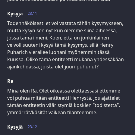
Kysyjä
23.11
Todennäköisesti et voi vastata tähän kysymykseen,
mutta kysyn sen nyt kun olemme siinä aiheessa,
jossa tämä ilmeni. Koen, että on jonkinlainen
velvollisuuteni kysyä tämä kysymys, sillä Henry
Puharich vierailee luonani myöhemmin tässä
kuussa. Oliko tämä entiteetti mukana yhdessäkään
ajankohdassa, joista olet juuri puhunut?
Ra
Minä olen Ra. Olet oikeassa olettaessasi ettemme
voi puhua mitään entiteetti Henrystä. Jos ajattelet
tämän entiteetin vääristymiä koskien ”todistetta”,
ymmärrät/käsität vaikean tilanteemme.
Kysyjä
23.12