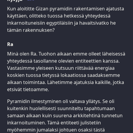
Kun aloititte Gizan pyramidin rakentamisen ajatusta
käyttäen, olitteko tuossa hetkessä yhteydessä
inkarnoituneisiin egyptiläisiin ja havaitsivatko he
tämän rakennuksen?
Ra
Minä olen Ra. Tuohon aikaan emme olleet läheisessä
yhteydessä tasollanne olevien entiteettien kanssa.
Vastasimme yleiseen kutsuun riittävää energiaa
koskien tuossa tietyssä lokaatiossa saadaksemme
aikaan toimintaa. Lähetimme ajatuksia kaikille, jotka
etsivät tietoamme.
Pyramidin ilmestyminen oli valtava yllätys. Se oli
kuitenkin huolellisesti suunniteltu tapahtumaan
samaan aikaan kuin suurena arkkitehtinä tunnetun
inkarnoituminen. Tämä entiteeti julistetiin
myöhemmin jumalaksi johtuen osaksi tästä