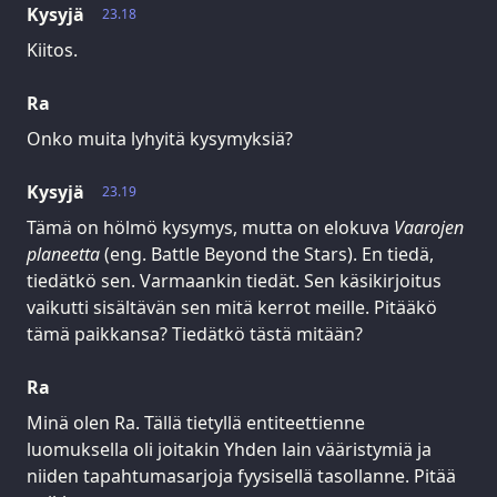
Kysyjä
23.18
Kiitos.
Ra
Onko muita lyhyitä kysymyksiä?
Kysyjä
23.19
Tämä on hölmö kysymys, mutta on elokuva
Vaarojen
planeetta
(eng. Battle Beyond the Stars). En tiedä,
tiedätkö sen. Varmaankin tiedät. Sen käsikirjoitus
vaikutti sisältävän sen mitä kerrot meille. Pitääkö
tämä paikkansa? Tiedätkö tästä mitään?
Ra
Minä olen Ra. Tällä tietyllä entiteettienne
luomuksella oli joitakin Yhden lain vääristymiä ja
niiden tapahtumasarjoja fyysisellä tasollanne. Pitää