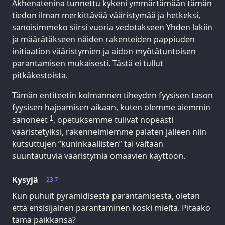
Akhenatenina tunnettu kykeni ymmärtämään tämän
tiedon ilman merkittävää vääristymää ja hetkeksi,
sanoisimmeko siirsi vuoria vedotakseen Yhden lakiin
ja määrätäkseen näiden rakenteiden pappiuden
initiaation vääristymien ja aidon myötätuntoisen
parantamisen mukaisesti. Tästä ei tullut
pitkäkestoista.
Tämän entiteetin kolmannen tiheyden fyysisen tason
fyysisen hajoamisen aikaan, kuten olemme aiemmin
1
sanoneet
, opetuksemme tulivat nopeasti
vääristetyiksi, rakennelmiemme palaten jälleen niin
kutsuttujen ”kuninkaallisten” tai valtaan
suuntautuvia vääristymiä omaavien käyttöön.
Kysyjä
23.7
Kun puhuit pyramidisesta parantamisesta, oletan
että ensisijainen parantaminen koski mieltä. Pitääkö
tämä paikkansa?