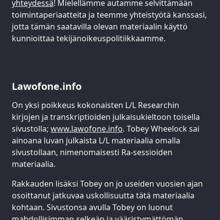
yhteydessä
! Mielellämme autamme selvittämään
toimintaperiaatteita ja teemme yhteistyötä kanssasi,
jotta tämän saatavilla olevan materiaalin käyttö
kunnioittaa tekijänoikeuspolitiikkaamme.
Lawofone.info
On yksi poikkeus kokonaisten L/L Researchin
kirjojen ja transkriptioiden julkaisukieltoon toisella
sivustolla;
www.lawofone.info
. Tobey Wheelock sai
ainoana luvan julkaista L/L materiaalia omalla
sivustollaan, nimenomaisesti Ra-sessioiden
materiaalia.
Rakkauden lisäksi Tobey on jo useiden vuosien ajan
osoittanut jatkuvaa uskollisuutta tätä materiaalia
kohtaan. Sivustonsa avulla Tobey on luonut
mahdollisimman selkeän ja vääristymättömän