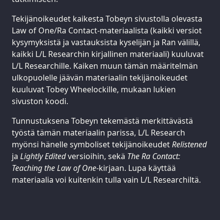
Tekijänoikeudet kaikesta Tobeyn sivustolla olevasta
Law of One/Ra Contact-materiaalista (kaikki versiot
kysymyksistä ja vastauksista kyselijän ja Ran välillä,
kaikki L/L Researchin kirjallinen materiaali) kuuluvat
L/L Researchille. Kaiken muun tämän määritelmän
ulkopuolelle jäävän materiaalin tekijänoikeudet
kuuluvat Tobey Wheelockille, mukaan lukien
sivuston koodi.
Tunnustuksena Tobeyn tekemästä merkittävästä
työstä tämän materiaalin parissa, L/L Research
myönsi hänelle symboliset tekijänoikeudet
Relistened
ja
Lightly Edited
versioihin, sekä
The Ra Contact:
Teaching the Law of One
-kirjaan. Lupa käyttää
materiaalia voi kuitenkin tulla vain L/L Researchiltä.