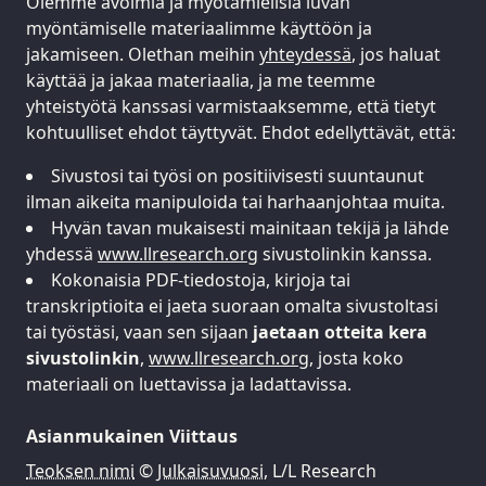
Olemme avoimia ja myötämielisiä luvan
myöntämiselle materiaalimme käyttöön ja
jakamiseen. Olethan meihin
yhteydessä
, jos haluat
käyttää ja jakaa materiaalia, ja me teemme
yhteistyötä kanssasi varmistaaksemme, että tietyt
kohtuulliset ehdot täyttyvät. Ehdot edellyttävät, että:
Sivustosi tai työsi on positiivisesti suuntaunut
ilman aikeita manipuloida tai harhaanjohtaa muita.
Hyvän tavan mukaisesti mainitaan tekijä ja lähde
yhdessä
www.llresearch.org
sivustolinkin kanssa.
Kokonaisia PDF-tiedostoja, kirjoja tai
transkriptioita ei jaeta suoraan omalta sivustoltasi
tai työstäsi, vaan sen sijaan
jaetaan otteita kera
sivustolinkin
,
www.llresearch.org
, josta koko
materiaali on luettavissa ja ladattavissa.
Asianmukainen Viittaus
Teoksen nimi
©
Julkaisuvuosi
, L/L Research