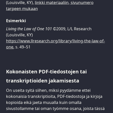
(Louisville, KY),
linkki materiaaliin
,
sivunumero
tarpeen mukaan
Esimerkki
Living the Law of One 101
©2009, L/L Research
(Louisville, KY)
https://www.llresearch.org/library/living-the-law-of-
one
, s. 49–51
Kokonaisten PDF-tiedostojen tai
transkriptioiden jakamisesta
On useita syitä siihen, miksi pyydämme ettei
kokonaisia transkriptioita, PDF-tiedostoja ja kirjoja
kopioida eikä jaeta muualla kuin omalla
sivustollamme tai oman työmme osana, joista tässä