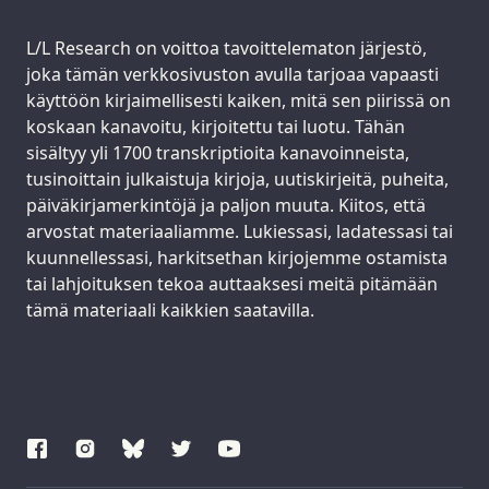
Support us:
L/L Research on voittoa tavoittelematon järjestö,
joka tämän verkkosivuston avulla tarjoaa vapaasti
käyttöön kirjaimellisesti kaiken, mitä sen piirissä on
koskaan kanavoitu, kirjoitettu tai luotu. Tähän
sisältyy yli 1700 transkriptioita kanavoinneista,
tusinoittain julkaistuja kirjoja, uutiskirjeitä, puheita,
päiväkirjamerkintöjä ja paljon muuta. Kiitos, että
arvostat materiaaliamme. Lukiessasi, ladatessasi tai
kuunnellessasi, harkitsethan kirjojemme ostamista
tai lahjoituksen tekoa auttaaksesi meitä pitämään
tämä materiaali kaikkien saatavilla.