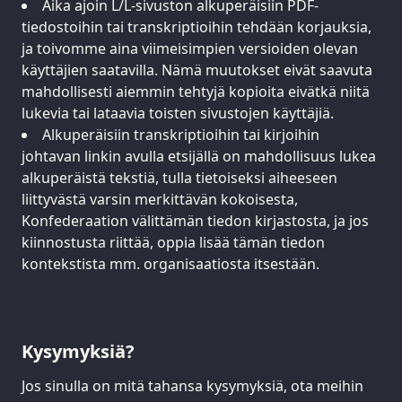
Aika ajoin L/L-sivuston alkuperäisiin PDF-
tiedostoihin tai transkriptioihin tehdään korjauksia,
ja toivomme aina viimeisimpien versioiden olevan
käyttäjien saatavilla. Nämä muutokset eivät saavuta
mahdollisesti aiemmin tehtyjä kopioita eivätkä niitä
lukevia tai lataavia toisten sivustojen käyttäjiä.
Alkuperäisiin transkriptioihin tai kirjoihin
johtavan linkin avulla etsijällä on mahdollisuus lukea
alkuperäistä tekstiä, tulla tietoiseksi aiheeseen
liittyvästä varsin merkittävän kokoisesta,
Konfederaation välittämän tiedon kirjastosta, ja jos
kiinnostusta riittää, oppia lisää tämän tiedon
kontekstista mm. organisaatiosta itsestään.
Kysymyksiä?
Jos sinulla on mitä tahansa kysymyksiä, ota meihin