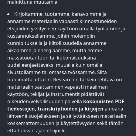
mainittuna muutamia:
Kirjoitamme, tuotamme, kanavoimme ja
annamme materiaalin vapaasti kiinnostuneiden
etsijöiden yksityiseen käyttöön omalla työllämme ja
kustannuksellamme, joihin molempiin
kunnioituksella ja kiitollisuudella annamme
aikaamme ja energiaamme, mutta emme
massatuotantoon tai kokonaisuuksina
uudelleenjaettavaksi muualla kuin omalla
sivustollamme tai omassa työssämme. Siitä
huolimatta, että L/L Researchin tärkein tehtävä on
materiaalin saattaminen vapaasti maailman
käyttöön, tekijät ja instrumentit pidättävät
oikeuden/velvollisuuden palvella
kokonaisten PDF-
tiedostojen, transkriptioiden ja kirjojen
ainoana
lähteenä suojellakseen ja säilyttääkseen materiaalin
koskemattomuuden ja käytettävyyden sekä tämän
että tulevan ajan etsijöille.