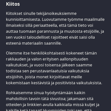
Kiitos
Kiitokset sinulle tekijänoikeuksiemme
kunnioittamisesta. Luovutamme työmme maailmalle
ilmaiseksi sillä periaatteella, että tämä tieto voi
auttaa tuomaan parannusta ja muutosta etsijöille, ja
sen vuoksi taloudelliset rajoitteet eivät saisi olla
esteenä materiaalin saannille.
Olemme itse henkilökohtaisesti kokeneet tämän
rakkauden ja valon erityisen aallonpituuden
vaikutukset, ja vuosi toisensa jälkeen saamme
todistaa sen perustavanlaatuisia vaikutuksia
etsijöihin, joista monet kirjoittavat meille
kokemistaan kestävistä ja positiivista vaikutuksista.
Rohkaisemme sinua hyödyntämään kaikin
mahdollisin tavoin tätä sivustoa; jakamaan sitä
otteiden ja linkkien avulla kaikkialla missä kuljet ja
kaikille ketä tapaat! Huomioiden toki sen, että