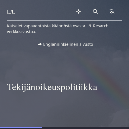
L/L
Search
collapse
Skip to content
Katselet vapaaehtoista käännöstä osasta L/L Resarch
verkkosivustoa.
Englanninkielinen sivusto
Tekijänoikeuspolitiikka