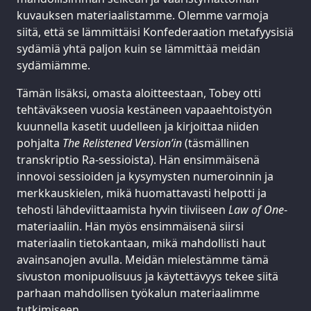
kuvauksen materiaalistamme. Olemme varmoja
siitä, että se lämmittäisi Konfederaation metafyysisiä
sydämiä yhtä paljon kuin se lämmittää meidän
sydämiämme.
Tämän lisäksi, omasta aloitteestaan, Tobey otti
tehtäväkseen vuosia kestäneen vapaaehtoistyön
kuunnella kasetit uudelleen ja kirjoittaa niiden
pohjalta
The Relistened Version’in
(täsmällinen
transkriptio Ra-sessioista). Hän ensimmäisenä
innovoi sessioiden ja kysymysten numeroinnin ja
merkkauskielen, mikä huomattavasti helpotti ja
tehosti lähdeviittaamista hyvin tiiviiseen
Law of One
-
materiaaliin. Hän myös ensimmäisenä siirsi
materiaalin tietokantaan, mikä mahdollisti haut
avainsanojen avulla. Meidän mielestämme tämä
sivuston monipuolisuus ja käytettävyys tekee siitä
parhaan mahdollisen työkalun materiaalimme
tutkimiseen.