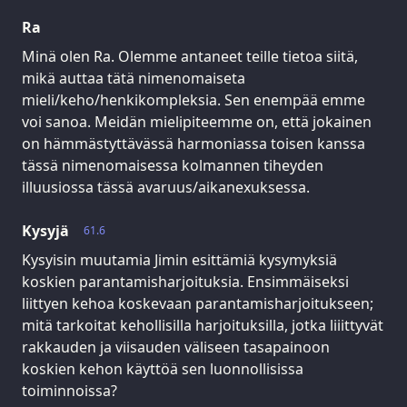
Ra
Minä olen Ra. Olemme antaneet teille tietoa siitä,
mikä auttaa tätä nimenomaiseta
mieli/keho/henkikompleksia. Sen enempää emme
voi sanoa. Meidän mielipiteemme on, että jokainen
on hämmästyttävässä harmoniassa toisen kanssa
tässä nimenomaisessa kolmannen tiheyden
illuusiossa tässä avaruus/aikanexuksessa.
Kysyjä
61.6
Kysyisin muutamia Jimin esittämiä kysymyksiä
koskien parantamisharjoituksia. Ensimmäiseksi
liittyen kehoa koskevaan parantamisharjoitukseen;
mitä tarkoitat kehollisilla harjoituksilla, jotka liiittyvät
rakkauden ja viisauden väliseen tasapainoon
koskien kehon käyttöä sen luonnollisissa
toiminnoissa?