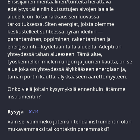
Ensisijainen mentaalinen/tunteita herättävä
edellytys tälle niin kutsuttujen aivojen laajalle
alueelle on ilo tai rakkaus sen luovassa
tarkoituksessa. Siten energiat, joista olemme
keskustelleet suhteessa pyramideihin —
parantaminen, oppiminen, rakentaminen ja
energisointi—löydetään tältä alueelta. Adepti on
yhteydessä tähän alueeseen. Tämä alue,
työskennellen mielen rungon ja juurien kautta, on se
alue joka on yhteydessä älykkääseen energiaan ja,
tämän portin kautta, älykkääseen äärettömyyteen.
Onko vielä joitain kysymyksiä ennenkuin jätämme
instrumentin?
Kysyjä
61.14
Vain se, voimmeko jotenkin tehdä instrumentin olon
mukavammaksi tai kontaktin paremmaksi?