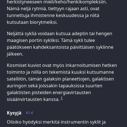
herkistyneeseen mieli/keho/henkikompleksiin.
Nämä neljä rytmiä, tiettyyn rajaan asti, ovat
tunnettuja ihmistenne keskuudessa ja niitä
kutsutaan biorytmeiksi.
Neljättä sykliä voidaan kutsua adeptin tai hengen
maagisen portin sykliksi. Tämä sykli tulee
päätökseen kahdeksantoista päivittäisen syklinne
jälkeen.
Kosmiset kuviot ovat myös inkarnoitumisen hetken
toiminto ja niillä on tekemistä kuuksi kutsumanne
satelliitin, tämän galaksin planeettojen, galaktisen
auringon sekä joissakin tapauksissa suurten
galaktisten pisteiden energiavirtausten
1
sisäänvirtausten kanssa.
Kysyjä
61.4
Olisiko hyödyksi merkitä instrumentin syklit ja