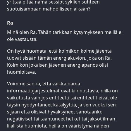
yrittää pitää nämä sessiot syklien suhteen
suotuisampaan mahdolliseen aikaan?
Ra
Minä olen Ra. Tähän tarkkaan kysymykseen meillä ei
ole vastausta.
On hyvä huomata, että kolmikon kolme jäsentä
tuovat sisään tämän energiakuvion, joka on Ra.
Kolmikon jokaisen jäsenen energiapanos olisi
huomioitava.
Voimme sanoa, että vaikka nämä
informaatiojärjestelmät ovat kiinnostavia, niillä on
vaikutusta vain jos entiteetti tai entiteetit eivät ole
täysin hyödyntäneet katalyyttiä, ja sen vuoksi sen
sijaan että olisivat hyväksyneet sanotaanko
negatiiviset tai taantuneet hetket tai jaksot ilman
liiallista huomiota, heillä on vääristymä näiden