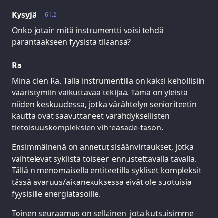
Kysyjä
61.2
Onko jotain mitä instrumentti voisi tehdä
parantaakseen fyysistä tilaansa?
Ra
Minä olen Ra. Tällä instrumentilla on kaksi kehollisiin
vääristymiin vaikuttavaa tekijää. Tämä on yleistä
niiden keskuudessa, jotka värähtelyn senioriteetin
kautta ovat saavuttaneet värähdyksellisten
tietoisuuskompleksien vihreäsäde-tason.
Ensimmäinenä on annetut sisäänvirtaukset, jotka
vaihtelevat syklistä toiseen ennustettavalla tavalla.
Tällä nimenomaisella entiteetilla sykliset kompleksit
tässä avaruus/aikanexuksessa eivät ole suotuisia
fyysisille energiatasoille.
Toinen seuraamus on sellainen, jota kutsuisimme