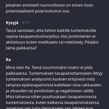
Jokainen entiteetti luonnollisesti on toisen itsen
potentiaalisesti polarisoitunut osa.
Kysyjä
61.11
Tässä sanotaan, että kehon kaikille tuntemuksille
sopiva tasapainotusharjoitus olisi jonkinlainen ei-
aktiivisuus kuten meditaatio tai mietiskely. Pitääkö
tämä paikkansa?
Ra
Minä olen Ra. Tämä suurimmaksi osaksi ei pidä
paikkaansa. Tuntemuksen tasapainottamiseen liittyy
tuntemuksen analysointi koskien erityisesti mitä
tahansa epätasapainoista kallellaan oloa rakkauden
ja viisauden tai positiivisen ja negatiivisen välillä.
Mitä tahansa sitten puuttuukaan tasapainoisesta
tuntemuksesta, kuten kaikessa tasapainotuksessa,
annetaan sen tulla olemukseen sen jälkeen kun