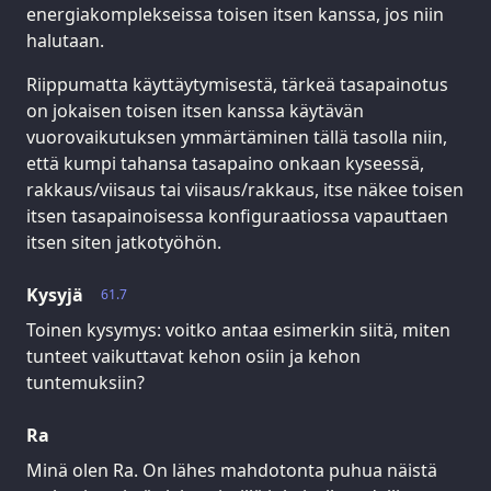
energiakomplekseissa toisen itsen kanssa, jos niin
halutaan.
Riippumatta käyttäytymisestä, tärkeä tasapainotus
on jokaisen toisen itsen kanssa käytävän
vuorovaikutuksen ymmärtäminen tällä tasolla niin,
että kumpi tahansa tasapaino onkaan kyseessä,
rakkaus/viisaus tai viisaus/rakkaus, itse näkee toisen
itsen tasapainoisessa konfiguraatiossa vapauttaen
itsen siten jatkotyöhön.
Kysyjä
61.7
Toinen kysymys: voitko antaa esimerkin siitä, miten
tunteet vaikuttavat kehon osiin ja kehon
tuntemuksiin?
Ra
Minä olen Ra. On lähes mahdotonta puhua näistä