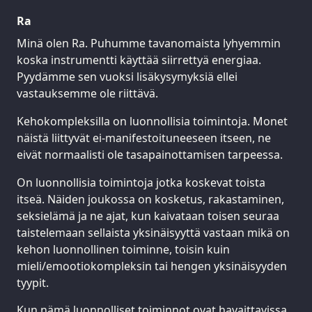
Ra
Minä olen Ra. Puhumme tavanomaista lyhyemmin
koska instrumentti käyttää siirrettyä energiaa.
Pyydämme sen vuoksi lisäkysymyksiä ellei
vastauksemme ole riittävä.
Kehokompleksilla on luonnollisia toimintoja. Monet
näistä liittyvät ei-manifestoituneeseen itseen, ne
eivät normaalisti ole tasapainottamisen tarpeessa.
On luonnollisia toimintoja jotka koskevat toista
itseä. Näiden joukossa on kosketus, rakastaminen,
seksielämä ja ne ajat, kun kaivataan toisen seuraa
taistelemaan sellaista yksinäisyyttä vastaan mikä on
kehon luonnollinen toiminne, toisin kuin
mieli/emootiokompleksin tai hengen yksinäisyyden
tyypit.
Kun nämä luonnolliset toiminnot ovat havaittavissa