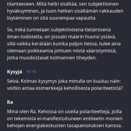
tilanteeseen. Mitä hetki sisältää, sen subjektiivinen
hyväksyminen, ja tuon hetken sisältämän rakkauden
löytäminen on sitä suurempaa vapautta.
Se, mikä tunnetaan subjektiivisena tietämisenä
ilman todistetta, on jossain määrin huono ystävä,
sillä vaikka kerätään kuinka paljon tietoa, tulee aina
olemaan poikkeamia johtuen niistä vääristymistä,
jotka muodostavat kolmannen tiheyden.
Kysyjä
61.10
Selvä. Kolmas kysymys joka minulla on kuuluu näin:
voitko antaa esimerkkejä kehollisesta polariteetistä?
Ra
Minä olen Ra. Kehossa on useita polariteettejä, joilla
on tekemistä ei-manifestoituneen entiteetin monien
kehojen energiakeskusten tasapainotuksen kanssa.