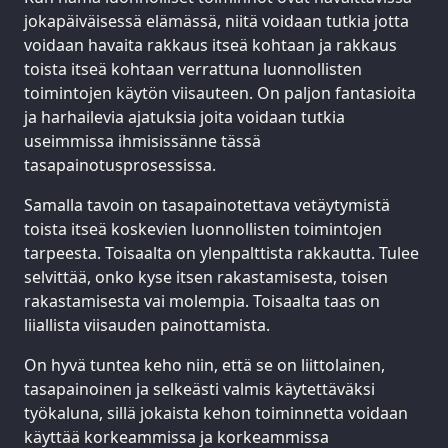
jokapäiväisessä elämässä, niitä voidaan tutkia jotta
voidaan havaita rakkaus itseä kohtaan ja rakkaus
toista itseä kohtaan verrattuna luonnollisten
toimintojen käytön viisauteen. On paljon fantasioita
ja harhailevia ajatuksia joita voidaan tutkia
useimmissa ihmisissänne tässä
tasapainotusprosessissa.
Samalla tavoin on tasapainotettava vetäytymistä
toista itseä koskevien luonnollisten toimintojen
tarpeesta. Toisaalta on ylenpalttista rakkautta. Tulee
selvittää, onko kyse itsen rakastamisesta, toisen
rakastamisesta vai molempia. Toisaalta taas on
liiallista viisauden painottamista.
On hyvä tuntea keho niin, että se on liittolainen,
tasapainoinen ja selkeästi valmis käytettäväksi
työkaluna, sillä jokaista kehon toiminnetta voidaan
käyttää korkeammissa ja korkeammissa