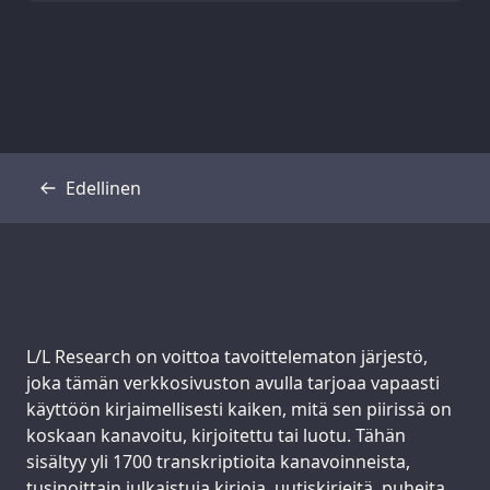
Edellinen
Transkriptio
Support us:
L/L Research on voittoa tavoittelematon järjestö,
joka tämän verkkosivuston avulla tarjoaa vapaasti
käyttöön kirjaimellisesti kaiken, mitä sen piirissä on
koskaan kanavoitu, kirjoitettu tai luotu. Tähän
sisältyy yli 1700 transkriptioita kanavoinneista,
tusinoittain julkaistuja kirjoja, uutiskirjeitä, puheita,