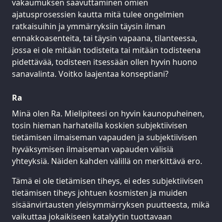
vakaumuksen saavuttaminen omien
ajatusprosessien kautta mitä tulee ongelmien
ratkaisuihin ja ymmärryksiin täysin ilman
ennakkoasenteita, tai täysin vapaana, tilanteessa,
jossa ei ole mitään todisteita tai mitään todisteena
pidettävää, todisteen itsessään ollen hyvin huono
sanavalinta. Voitko laajentaa konseptiani?
Ra
Minä olen Ra. Mielipiteesi on hyvin kaunopuheinen,
tosin hieman harhateilla koskien subjektiivisen
tietämisen ilmaiseman vapauden ja subjektiivisen
hyväksymisen ilmaiseman vapauden välisiä
yhteyksiä. Näiden kahden välillä on merkittävä ero.
Tämä ei ole tietämisen tiheys, ei edes subjektiivisen
tietämisen tiheys johtuen kosmisten ja muiden
sisäänvirtausten yleisymmärryksen puutteesta, mikä
vaikuttaa jokaikiseen katalyytin tuottavaan