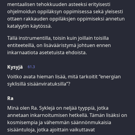
mentaalisen tehokkuuden asteeksi erityisesti
ohjelmoidun oppiläksyn oppimisessa sekä yleisesti
ottaen rakkauden oppiläksjen oppimiseksi annetun
katalyytin käytössä.
Tällä instrumentilla, toisin kuin joillain toisilla
entiteeteillä, on lisävääristymä johtuen ennen
inkarnaatiota asetetuista ehdoista.
Kysyjä
61.3
Voitko avata hieman lisää, mitä tarkoitit “energian
syklisillä sisäänviratuksilla”?
Ra
Minä olen Ra. Syklejä on neljää tyyppiä, jotka
annetaan inkarnoitumisen hetkellä. Tämän lisäksi on
kosmisempia ja vähemmän säännönmukaisia
sisääntuloja, jotka ajoittain vaikuttavat