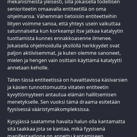
mekanismeistä yleisesti, sillä jokaisella todellisen
senioriteetin omaavalla entiteetillä on oma
ohjelmansa. Vähemmän tietoisiin entiteetteihin
liityen voimme sanoa, että yhteys usein vaikuttaa
satunnaiselta kun korkeampi itse jatkaa katalyytin
tuottamista kunnes ennakkoasenne ilmenee.
Jokaisella ohjelmoidulla yksilöllä herkkyydet ovat
paljon aktiivisemmat, ja kuten olemme sanoneet,
mielen ja hengen vain osittain käyttämä katalyytti
annetaan keholle.
Täten tässä entiteetissä on havaittavissa käsivarsien
ja käsien tunnottomuutta viitaten entiteetin
kyvyttömyyteen antautua elämän hallitsemisen
menetykselle. Sen vuoksi tämä draama esitetään
fyysisessä vääristymäkompleksissa.
Kysyjässä saatamme havaita halun olla kantamatta
sitä taakkaa jota se kantaa, mikä fyysisenä
manifestaationa on annettu kantamiseen