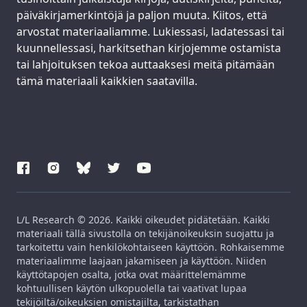
päiväkirjamerkintöjä ja paljon muuta. Kiitos, että
arvostat materiaaliamme. Lukiessasi, ladatessasi tai
kuunnellessasi, harkitsethan kirjojemme ostamista
tai lahjoituksen tekoa auttaaksesi meitä pitämään
tämä materiaali kaikkien saatavilla.
L/L Research © 2026. Kaikki oikeudet pidätetään. Kaikki
materiaali tällä sivustolla on tekijänoikeuksin suojattu ja
tarkoitettu vain henkilökohtaiseen käyttöön. Rohkaisemme
materiaalimme laajaan jakamiseen ja käyttöön. Niiden
käyttötapojen osalta, jotka ovat määrittelemämme
kohtuullisen käytön ulkopuolella tai vaativat lupaa
tekijöiltä/oikeuksien omistajilta, tarkistathan