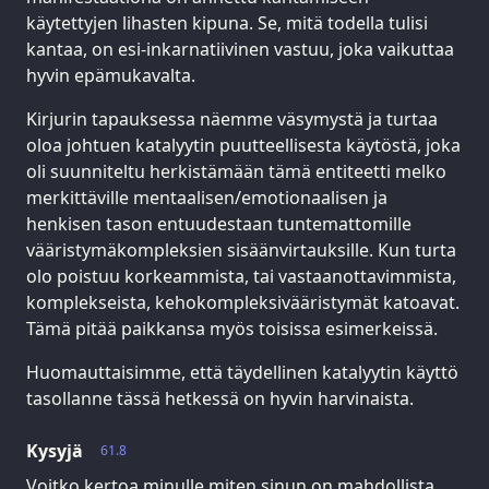
käytettyjen lihasten kipuna. Se, mitä todella tulisi
kantaa, on esi-inkarnatiivinen vastuu, joka vaikuttaa
hyvin epämukavalta.
Kirjurin tapauksessa näemme väsymystä ja turtaa
oloa johtuen katalyytin puutteellisesta käytöstä, joka
oli suunniteltu herkistämään tämä entiteetti melko
merkittäville mentaalisen/emotionaalisen ja
henkisen tason entuudestaan tuntemattomille
vääristymäkompleksien sisäänvirtauksille. Kun turta
olo poistuu korkeammista, tai vastaanottavimmista,
komplekseista, kehokompleksivääristymät katoavat.
Tämä pitää paikkansa myös toisissa esimerkeissä.
Huomauttaisimme, että täydellinen katalyytin käyttö
tasollanne tässä hetkessä on hyvin harvinaista.
Kysyjä
61.8
Voitko kertoa minulle miten sinun on mahdollista