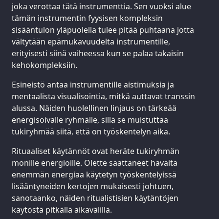
joka verottaa tätä instrumenttia. Sen vuoksi alue
tämän instrumentin fyysisen kompleksin
sisääntulon yläpuolella tulee pitää puhtaana jotta
vältytään epämukavuudelta instrumentille,
erityisesti siinä vaiheessa kun se palaa takaisin
kehokompleksiin.
Esineistö antaa instrumentille aistimuksia ja
mentaalista visualisointia, mitkä auttavat transsin
alussa. Näiden huolellinen linjaus on tärkeää
energisoivalle ryhmälle, sillä se muistuttaa
tukiryhmää siitä, että on työskentelyn aika.
Rituaaliset käytännöt ovat heräte tukiryhmän
monille energioille. Olette saattaneet havaita
enemmän energiaa käytetyn työskentelyissä
lisääntyneiden kertojen mukaisesti johtuen,
sanotaanko, näiden ritualistisien käytäntöjen
käytöstä pitkällä aikavälillä.