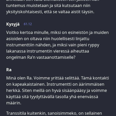
tuntemus muistetaan ja sitä kutsutaan niin
yksityiskohtaisesti, että se valtaa aistit täysin.
Kysyjä
61.12
Voitko kertoa minulle, miksi on esineistön ja muiden
asioiden on oltava niin huolellisesti linjattu
instrumenttiin nähden, ja miksi vain pieni ryppy
lakanassa instrumentin vieressä aiheuttaa
ongelman Ra’n vastaanottamiselle?
Ra
Minä olen Ra. Voimme yrittää selittää. Tämä kontakti
on kapeakaistainen. Instrumentti on äärimmäisen
herkkä. Siten meillä on hyvä sisäänpääsy ja voimme
käyttää sitä tyydyttävällä tasolla yhä enenvässä
määrin.
Transsitila kuitenkin, sanoisimmeko, on sellainen