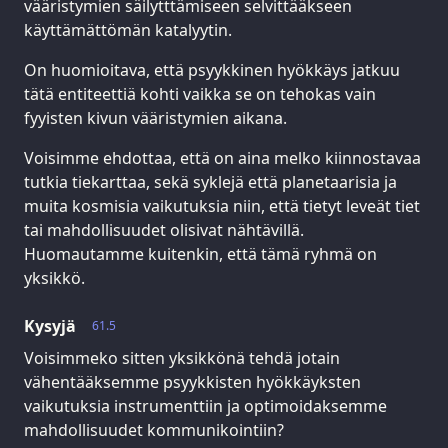
vääristymien säilytttämiseen selvittääkseen
käyttämättömän katalyytin.
On huomioitava, että psyykkinen hyökkäys jatkuu
tätä entiteettiä kohti vaikka se on tehokas vain
fyyisten kivun vääristymien aikana.
Voisimme ehdottaa, että on aina melko kiinnostavaa
tutkia tiekarttaa, sekä syklejä että planetaarisia ja
muita kosmisia vaikutuksia niin, että tietyt leveät tiet
tai mahdollisuudet olisivat nähtävillä.
Huomautamme kuitenkin, että tämä ryhmä on
yksikkö.
Kysyjä
61.5
Voisimmeko sitten yksikkönä tehdä jotain
vähentääksemme psyykkisten hyökkäyksten
vaikutuksia instrumenttiin ja optimoidaksemme
mahdollisuudet kommunikointiin?