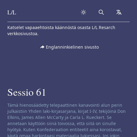
L/L
Search
collapse
Skip to content
Katselet vapaaehtoista käännöstä osasta L/L Resarch
verkkosivustoa.
Englanninkielinen sivusto
Sessio 61
Kanavoinnin vastuuvapausilmoitus:
Tämä hienosäädetty telepaattinen kanavointi alun perin
julkaistiin Yhden laki-kirjasarjana, kirjat I-IV, tekijöinä Don
Elkins, James Allen McCarty ja Carla L. Rueckert. Se
annetaan käyttöön siinä toivossa, että siitä on sinulle
hyötyä. Kuten Konfederaation entiteetit aina korostavat,
käytä omaa harkintaasi materiaalia lukiessasi. Jos jokin