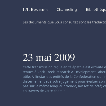
L/L
Research
Channeling
Bibliothèq
Skip to content
Les documents que vous consultez sont les traduction
23 mai 2009
Clause de non-responsabilité concernant le ch
Cette transmission reçue en télépathie est extraite
tenues à Rock Creek Research & Development Laborator
utile. A l’instar des entités de la Confédération qui 
discernement et à votre jugement pour évaluer son c
pas sur la même longueur d’onde, laissez de côté; c
en travers de votre chemin.