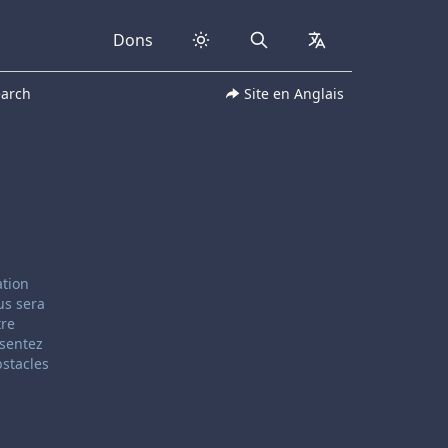
Dons
Search
collapsed
earch
Site en Anglais
ation
us sera
tre
 sentez
bstacles