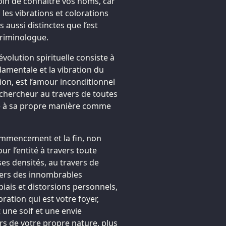
oin de connaître vos noms, car
 les vibrations et colorations
aussi distinctes que l’est
criminologue.
volution spirituelle consiste à
damentale et la vibration du
tion, est l’amour inconditionnel
 chercheur au travers de toutes
che à sa propre manière comme
commencement et la fin, non
ur l’entité à travers toute
es densités, au travers de
avers des innombrables
iais et distorsions personnels,
ration qui est votre foyer,
t une soif et une envie
urs de votre propre nature, plus