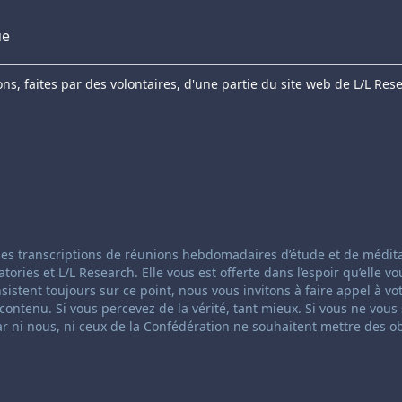
ue
s, faites par des volontaires, d'une partie du site web de L/L Res
anneling:
 des transcriptions de réunions hebdomadaires d’étude et de médit
ies et L/L Research. Elle vous est offerte dans l’espoir qu’elle vo
insistent toujours sur ce point, nous vous invitons à faire appel à vo
ontenu. Si vous percevez de la vérité, tant mieux. Si vous ne vous
ar ni nous, ni ceux de la Confédération ne souhaitent mettre des o