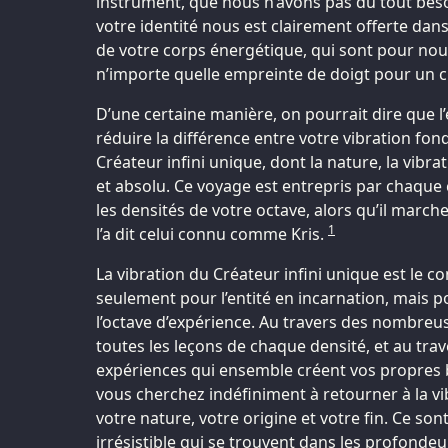
instrument, que nous n’avons pas du tout bes
votre identité nous est clairement offerte dans
de votre corps énergétique, qui sont pour nous 
n’importe quelle empreinte de doigt pour un 
D’une certaine manière, on pourrait dire que l’é
réduire la différence entre votre vibration fon
Créateur infini unique, dont la nature, la vibra
et absolu. Ce voyage est entrepris par chaque
les densités de votre octave, alors qu’il mar
1
l’a dit celui connu comme Kris.
La vibration du Créateur infini unique est le 
seulement pour l’entité en incarnation, mais po
l’octave d’expérience. Au travers des nombreus
toutes les leçons de chaque densité, et au tr
expériences qui ensemble créent vos propres b
vous cherchez indéfiniment à retourner à la vib
votre nature, votre origine et votre fin. Ce son
irrésistible qui se trouvent dans les profonde