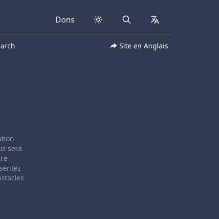
Dons
Search
collapsed
earch
Site en Anglais
ation
us sera
tre
 sentez
bstacles