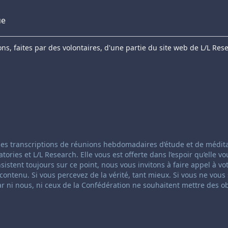
ue
s, faites par des volontaires, d'une partie du site web de L/L Res
anneling:
 des transcriptions de réunions hebdomadaires d’étude et de médit
ies et L/L Research. Elle vous est offerte dans l’espoir qu’elle vo
insistent toujours sur ce point, nous vous invitons à faire appel à vo
ontenu. Si vous percevez de la vérité, tant mieux. Si vous ne vous
ar ni nous, ni ceux de la Confédération ne souhaitent mettre des o