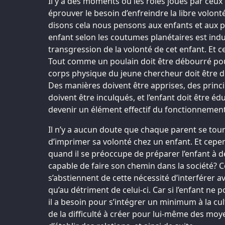
Il y a des moments où les rôles joués par ceux
éprouver le besoin d’enfreindre la libre volon
disons cela nous pensons aux enfants et aux pa
enfant selon les coutumes planétaires est in
transgression de la volonté de cet enfant. Et ce
Tout comme un poulain doit être débourré pour
corps physique du jeune chercheur doit être d
Des manières doivent être apprises, des princi
doivent être inculqués, et l’enfant doit être
devenir un élément effectif du fonctionnement
Il n’y a aucun doute que chaque parent se tou
d’imprimer sa volonté chez un enfant. Et cepe
quand il se préoccupe de préparer l’enfant à 
capable de faire son chemin dans la société? C
s’abstiennent de cette nécessité d’interférer av
qu’au détriment de celui-ci. Car si l’enfant ne 
il a besoin pour s’intégrer un minimum à la cultu
de la difficulté à créer pour lui-même des moy