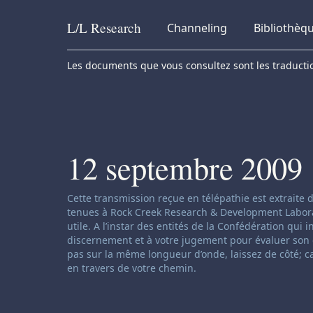
L/L
Research
Channeling
Bibliothèq
Skip to content
Les documents que vous consultez sont les traduction
12 septembre 2009
Clause de non-responsabilité concernant le ch
Cette transmission reçue en télépathie est extraite
tenues à Rock Creek Research & Development Laborator
utile. A l’instar des entités de la Confédération qui 
discernement et à votre jugement pour évaluer son c
pas sur la même longueur d’onde, laissez de côté; c
en travers de votre chemin.