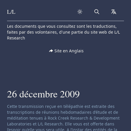
L/L
Search
collapse
Skip to content
Les documents que vous consultez sont les traductions,
faites par des volontaires, d'une partie du site web de L/L
Research
Site en Anglais
26 décembre 2009
Clause de non-responsabilité concernant le channeling:
Cette transmission reçue en télépathie est extraite des
transcriptions de réunions hebdomadaires d’étude et de
méditation tenues à Rock Creek Research & Development
Laboratories et L/L Research. Elle vous est offerte dans
l’espoir qu’elle vous sera utile. A l’instar des entités de la