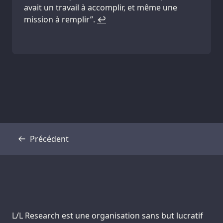
avait un travail à accomplir, et même une
mission à remplir”.
↩
Précédent
Transcription
Support us:
L/L Research est une organisation sans but lucratif