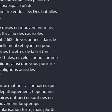
emps/espace où des
umière endossée. Des batailles
.
 été mises en mouvement mais
l y a eu des cas isolés
nt 2 600 de vos années dans le
uellement) et ayant eu pour
nes facettes de la Loi Une.
 Thalès, et celui connu comme
phique, ainsi que vous pourriez
soulignons aussi les
ès.
d’informations visionnaires que
télépathiquement. Cependant,
ires ont péri et sont nés en
 mouvement longtemps
olarisation forte, mais plutôt