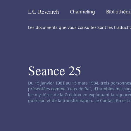
L/L
Research
Channeling
Bibliothèq
Skip to content
Les documents que vous consultez sont les traduction
Seance 25
Clause de non-responsabilité concernant le ch
Du 15 janvier 1981 au 15 mars 1984, trois personnes
présentées comme "ceux de Ra", d'humbles messages d
les mystères de la Création en expliquant la rigoureu
guérison et de la transformation. Le Contact Ra est 