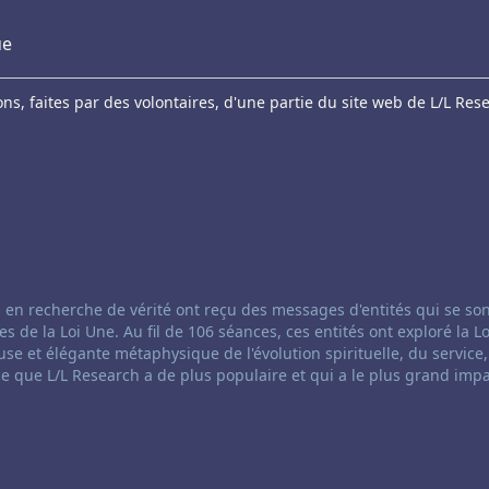
ue
s, faites par des volontaires, d'une partie du site web de L/L Res
anneling:
 en recherche de vérité ont reçu des messages d'entités qui se so
e la Loi Une. Au fil de 106 séances, ces entités ont exploré la Lo
se et élégante métaphysique de l'évolution spirituelle, du service,
ce que L/L Research a de plus populaire et qui a le plus grand impa