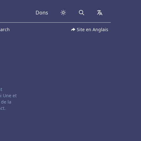
Dons
Search
collapsed
earch
Site en Anglais
nt
i Une et
 de la
ct.