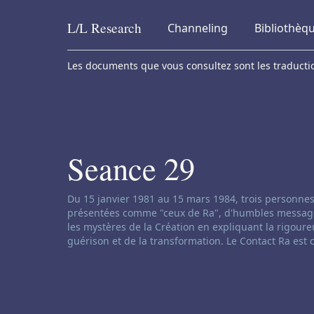
L/L
Research
Channeling
Bibliothèq
Skip to content
Les documents que vous consultez sont les traduction
Seance 29
Clause de non-responsabilité concernant le ch
Du 15 janvier 1981 au 15 mars 1984, trois personnes
présentées comme "ceux de Ra", d'humbles messages d
les mystères de la Création en expliquant la rigoureu
guérison et de la transformation. Le Contact Ra est 