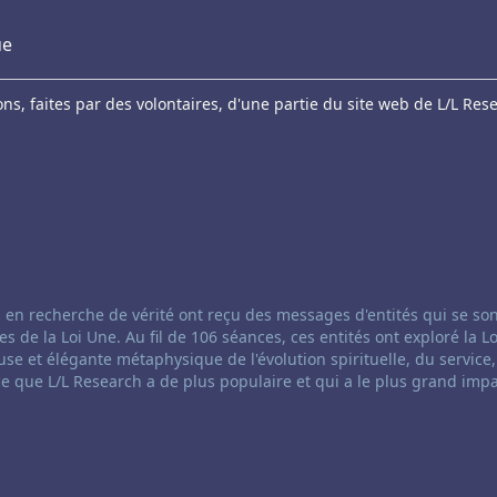
ue
s, faites par des volontaires, d'une partie du site web de L/L Res
anneling:
 en recherche de vérité ont reçu des messages d'entités qui se so
e la Loi Une. Au fil de 106 séances, ces entités ont exploré la Lo
se et élégante métaphysique de l'évolution spirituelle, du service,
ce que L/L Research a de plus populaire et qui a le plus grand impa