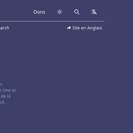
Dons
Search
collapsed
earch
Site en Anglais
nt
i Une et
 de la
ct.