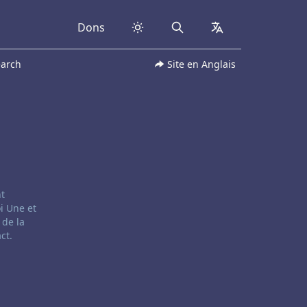
Dons
Search
collapsed
earch
Site en Anglais
nt
i Une et
 de la
ct.