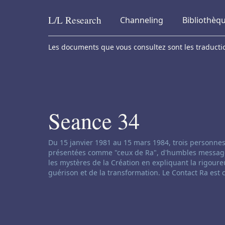
L/L
Research
Channeling
Bibliothèq
Skip to content
Les documents que vous consultez sont les traduction
Seance 34
Clause de non-responsabilité concernant le ch
Du 15 janvier 1981 au 15 mars 1984, trois personnes
présentées comme "ceux de Ra", d'humbles messages d
les mystères de la Création en expliquant la rigoureu
guérison et de la transformation. Le Contact Ra est 