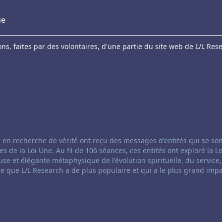
ue
s, faites par des volontaires, d'une partie du site web de L/L Res
anneling:
 en recherche de vérité ont reçu des messages d'entités qui se so
e la Loi Une. Au fil de 106 séances, ces entités ont exploré la Lo
se et élégante métaphysique de l'évolution spirituelle, du service,
ce que L/L Research a de plus populaire et qui a le plus grand impa