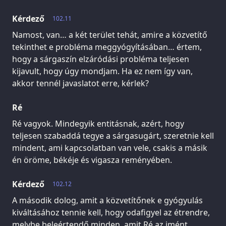
Kérdező
102.11
Namost, van… a két terület tehát, amire a közvetítő
tekinthet e probléma meggyógyításában… értem,
hogy a sárgaszín elzáródási probléma teljesen
kijavult, hogy úgy mondjam. Ha ez nem így van,
akkor tennél javaslatot erre, kérlek?
Ré
Ré vagyok. Mindegyik entitásnak, azért, hogy
teljesen szabaddá tegye a sárgasugárt, szeretnie kell
mindent, ami kapcsolatban van vele, csakis a másik
én öröme, békéje és vigasza reményében.
Kérdező
102.12
A második dolog, amit a közvetítőnek e gyógyulás
kiváltásához tennie kell, hogy odafigyel az étrendre,
melybe beleértendő minden, amit Ré az imént