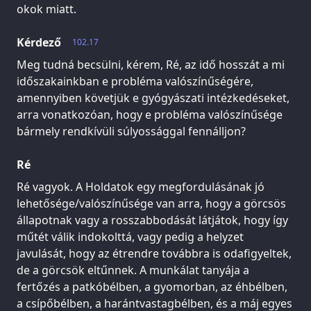
okok miatt.
Kérdező
102.17
Meg tudná becsülni, kérem, Ré, az idő hosszát a mi
időszakainkban e probléma valószínűségére,
amennyiben követjük e gyógyászati intézkedéseket,
arra vonatkozóan, hogy e probléma valószínűsége
bármely rendkívüli súlyossággal fennálljon?
Ré
Ré vagyok. A Holdatok egy megfordulásának jó
lehetősége/valószínűsége van arra, hogy a görcsös
állapotnak vagy a rosszabbodását látjátok, hogy így
műtét válik indokolttá, vagy pedig a helyzet
javulását, hogy az étrendre továbbra is odafigyeltek,
de a görcsök eltűnnek. A munkálat tanyája a
fertőzés a patkóbélben, a gyomorban, az éhbélben,
a csípőbélben, a harántvastagbélben, és a máj egyes