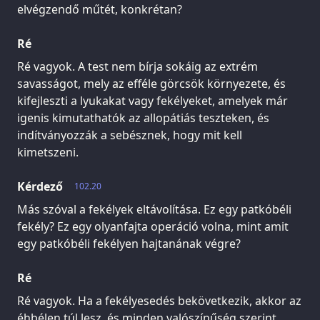
elvégzendő műtét, konkrétan?
Ré
Ré vagyok. A test nem bírja sokáig az extrém
savasságot, mely az efféle görcsök környezete, és
kifejleszti a lyukakat vagy fekélyeket, amelyek már
igenis kimutathatók az allopátiás teszteken, és
indítványozzák a sebésznek, hogy mit kell
kimetszeni.
Kérdező
102.20
Más szóval a fekélyek eltávolítása. Ez egy patkóbéli
fekély? Ez egy olyanfajta operáció volna, mint amit
egy patkóbéli fekélyen hajtanának végre?
Ré
Ré vagyok. Ha a fekélyesedés bekövetkezik, akkor az
éhbélen túl lesz, és minden valószínűség szerint