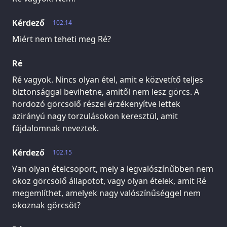
Kérdező
102.14
Miért nem teheti meg Ré?
Ré
Ré vagyok. Nincs olyan étel, amit e közvetítő teljes
biztonsággal bevihetne, amitől nem lesz görcs. A
hordozó görcsölő részei érzékenyítve lettek
azirányú nagy torzulásokon keresztül, amit
fájdalomnak neveztek.
Kérdező
102.15
Van olyan ételcsoport, mely a legvalószínűbben nem
okoz görcsölő állapotot, vagy olyan ételek, amit Ré
megemlíthet, amelyek nagy valószínűséggel nem
okoznak görcsöt?