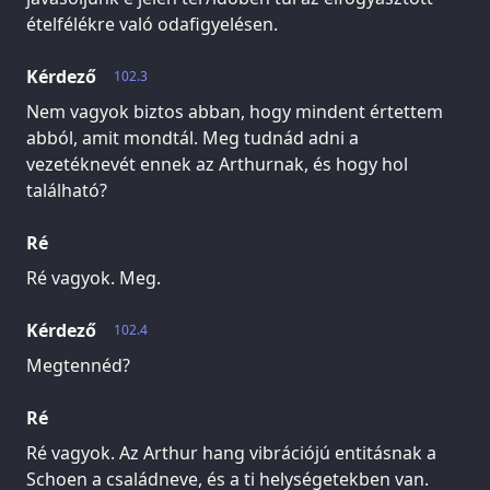
ételfélékre való odafigyelésen.
Kérdező
102.3
Nem vagyok biztos abban, hogy mindent értettem
abból, amit mondtál. Meg tudnád adni a
vezetéknevét ennek az Arthurnak, és hogy hol
található?
Ré
Ré vagyok. Meg.
Kérdező
102.4
Megtennéd?
Ré
Ré vagyok. Az Arthur hang vibrációjú entitásnak a
Schoen a családneve, és a ti helységetekben van.