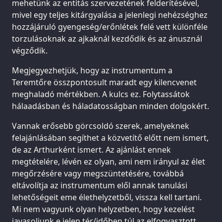
mehetünk az entitás szervezetének felderítésével,
mivel egy teljes kitárgyalása a jelenlegi nehézséghez
hozzájáruló gyengeség/erőnlétek felé vett különféle
torzulásoknak az ajkaknál kezdődik és az ánusznál
végződik.
Megjegyezhetjük, hogy az instrumentum a
Teremtőre összpontosult maradt egy kilencvenet
meghaladó mértékben. A kulcs ez. Folytassátok
hálaadásban és háladatosságban minden dolgokért.
Vannak erősebb görcsoldó szerek, amelyeknek
felajánlásában segíthet a közvetítő előtt nem ismert,
de az Arthurként ismert. Az ajánlást ennek
megtételére, lévén ez olyan, ami nem irányul az élet
megőrzésére vagy megszüntetésére, továbbá
eltávolítja az instrumentum elől annak tanulási
lehetőségeit eme élethelyzetből, vissza kell tartani.
Mi nem vagyunk olyan helyzetben, hogy kezelést
javasoljunk e jelen tér/időben túl az elfogyasztott