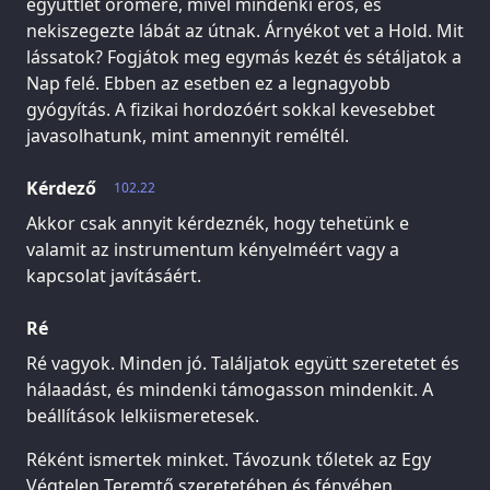
együttlét örömére, mivel mindenki erős, és
nekiszegezte lábát az útnak. Árnyékot vet a Hold. Mit
lássatok? Fogjátok meg egymás kezét és sétáljatok a
Nap felé. Ebben az esetben ez a legnagyobb
gyógyítás. A fizikai hordozóért sokkal kevesebbet
javasolhatunk, mint amennyit reméltél.
Kérdező
102.22
Akkor csak annyit kérdeznék, hogy tehetünk e
valamit az instrumentum kényelméért vagy a
kapcsolat javításáért.
Ré
Ré vagyok. Minden jó. Találjatok együtt szeretetet és
hálaadást, és mindenki támogasson mindenkit. A
beállítások lelkiismeretesek.
Réként ismertek minket. Távozunk tőletek az Egy
Végtelen Teremtő szeretetében és fényében.