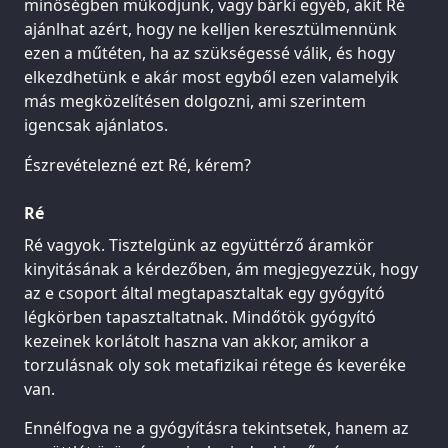
minőségben működjünk, vagy bárki egyéb, akit Ré
ajánlhat azért, hogy ne kelljen keresztülmennünk
ezen a műtéten, ha az szükségessé válik, és hogy
elkezdhetünk e akár most egyből ezen valamelyik
más megközelítésen dolgozni, ami szerintem
igencsak ajánlatos.
Észrevételezné ezt Ré, kérem?
Ré
Ré vagyok. Tisztelgünk az együttérző áramkör
kinyitásának a kérdezőben, ám megjegyezzük, hogy
az e csoport által megtapasztaltak egy gyógyító
légkörben tapasztaltatnak. Mindőtök gyógyító
kezeinek korlátolt haszna van akkor, amikor a
torzulásnak oly sok metafizikai rétege és keveréke
van.
Ennélfogva ne a gyógyításra tekintsetek, hanem az