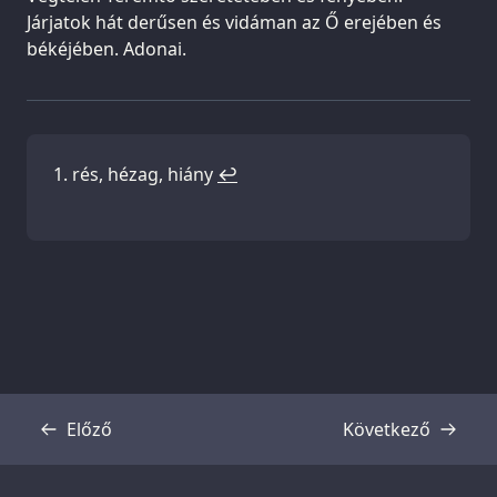
Járjatok hát derűsen és vidáman az Ő erejében és
békéjében. Adonai.
rés, hézag, hiány
↩
Előző
Következő
Átirat
Átirat