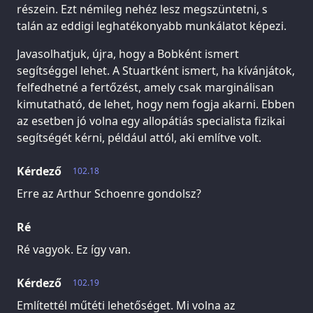
részein. Ezt némileg nehéz lesz megszüntetni, s
talán az eddigi leghatékonyabb munkálatot képezi.
Javasolhatjuk, újra, hogy a Bobként ismert
segítséggel lehet. A Stuartként ismert, ha kívánjátok,
felfedhetné a fertőzést, amely csak marginálisan
kimutatható, de lehet, hogy nem fogja akarni. Ebben
az esetben jó volna egy allopátiás specialista fizikai
segítségét kérni, például attól, aki említve volt.
Kérdező
102.18
Erre az Arthur Schoenre gondolsz?
Ré
Ré vagyok. Ez így van.
Kérdező
102.19
Említettél műtéti lehetőséget. Mi volna az