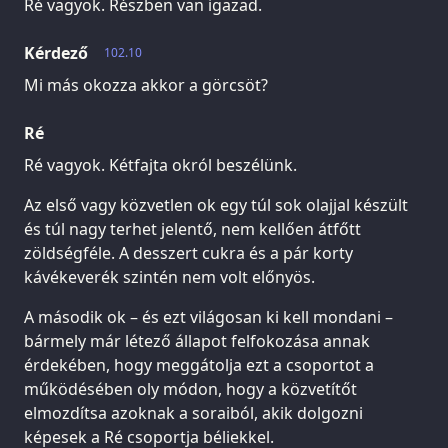
Ré vagyok. Részben van igazad.
Kérdező
102.10
Mi más okozza akkor a görcsöt?
Ré
Ré vagyok. Kétfajta okról beszélünk.
Az első vagy közvetlen ok egy túl sok olajjal készült
és túl nagy terhet jelentő, nem kellően átfőtt
zöldségféle. A desszert cukra és a pár korty
kávékeverék szintén nem volt előnyös.
A második ok – és ezt világosan ki kell mondani –
bármely már létező állapot felfokozása annak
érdekében, hogy meggátolja ezt a csoportot a
működésében oly módon, hogy a közvetítőt
elmozdítsa azoknak a soraiból, akik dolgozni
képesek a Ré csoportja béliekkel.