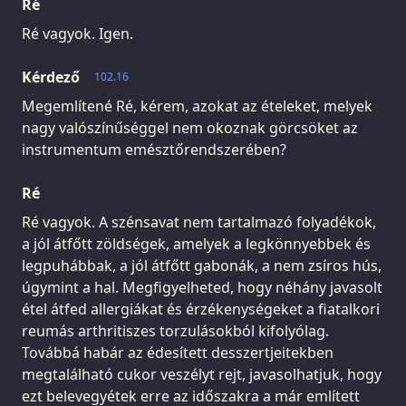
Ré
Ré vagyok. Igen.
Kérdező
102.16
Megemlítené Ré, kérem, azokat az ételeket, melyek
nagy valószínűséggel nem okoznak görcsöket az
instrumentum emésztőrendszerében?
Ré
Ré vagyok. A szénsavat nem tartalmazó folyadékok,
a jól átfőtt zöldségek, amelyek a legkönnyebbek és
legpuhábbak, a jól átfőtt gabonák, a nem zsíros hús,
úgymint a hal. Megfigyelheted, hogy néhány javasolt
étel átfed allergiákat és érzékenységeket a fiatalkori
reumás arthritiszes torzulásokból kifolyólag.
Továbbá habár az édesített desszertjeitekben
megtalálható cukor veszélyt rejt, javasolhatjuk, hogy
ezt belevegyétek erre az időszakra a már említett