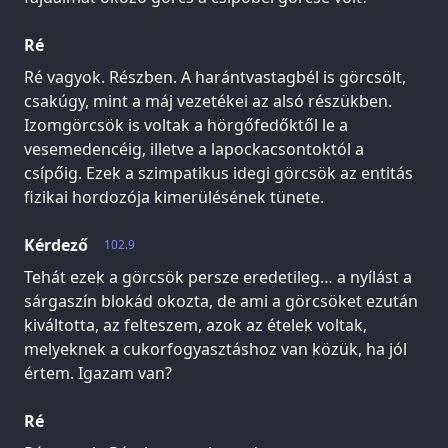
Ré
Ré vagyok. Részben. A harántvastagbél is görcsölt,
csakúgy, mint a máj vezetékei az alsó részükben.
Izomgörcsök is voltak a hörgőfedőktől le a
vesemedencéig, illetve a lapockacsontoktól a
csípőig. Ezek a szimpatikus idegi görcsök az entitás
fizikai hordozója kimerülésének tünete.
Kérdező
102.9
Tehát ezek a görcsök persze eredetileg… a nyílást a
sárgaszín blokád okozta, de ami a görcsöket ezután
kiváltotta, az felteszem, azok az ételek voltak,
melyeknek a cukorfogyasztáshoz van közük, ha jól
értem. Igazam van?
Ré