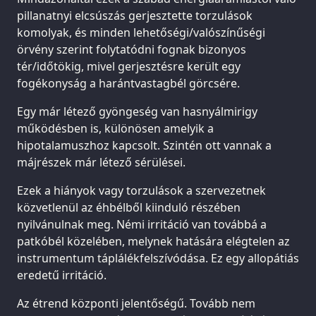
pillanatnyi elcsúszás gerjesztette torzulások
komolyak, és minden lehetőségi/valószínűségi
örvény szerint folytatódni fognak bizonyos
tér/időtökig, mivel gerjesztésre került egy
fogékonyság a harántvastagbél görcsére.
Egy már létező gyöngeség van hasnyálmirigy
működésben is, különösen amelyik a
hipotalamuszhoz kapcsolt. Szintén ott vannak a
májrészek már létező sérülései.
Ezek a hiányok vagy torzulások a szervezetnek
közvetlenül az éhbélből kiinduló részében
nyilvánulnak meg. Némi irritáció van továbbá a
patkóbél közelében, melynek hatására elégtelen az
instrumentum táplálékfelszívódása. Ez egy allopátiás
eredetű irritáció.
Az étrend központi jelentőségű. Tovább nem