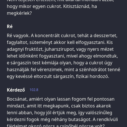
hogy mikor egyen cukrot. Kitisztáznád, ha
megkérlek?
Ré
Ré vagyok. A koncentrált cukrot, tehát a desszertet,
fagylaltot, süteményt akkor kell elfogyasztani. Kis
adagnyi fruktózt, juharszirupot, vagy nyers mézet
lehet időnként fogyasztani, mivel ahogy elmondtuk,
e sárgaszín test kémiája olyan, hogy a cukrot úgy
használják fel vérenzimek, mint a szénhidrátot tenné
egy kevéssé eltorzult sárgaszín, fizikai hordozó.
Kérdező
102.8
Bocsánat, amiért olyan lassan fogom fel pontosan
mindazt, amit itt megkapunk, csak biztos akarok
lenni abban, hogy jól értjük meg, így valószínűleg
kérdezni fogok még néhány butaságot. A rendkívüli
fájdalmat okozó görcs a csípőbél görcse volt?