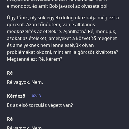
elmondott, és amit Bob javasol az olvasataiból.
Úgy tűnik, oly sok egyéb dolog okozhatja még ezt a
görcsöt. Azon tűnődtem, van e általános
megközelítés az ételekre. Ajánlhatná Ré, mondjuk,
azokat az ételeket, amelyeket a közvetítő megehet
és amelyeknek nem lenne esélyük olyan
problémákat okozni, mint ami a görcsöt kiváltotta?
Megtenné ezt Ré, kérem?
Ré
Ré vagyok. Nem.
Kérdező
102.13
Ez az első torzulás végett van?
Ré
Ré vagyok. Nem.