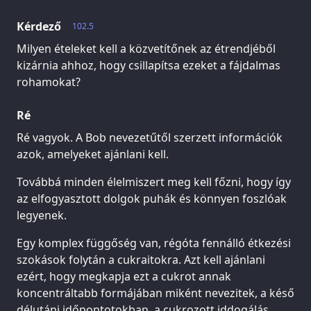
Kérdező
102.5
Milyen ételeket kell a közvetítőnek az étrendjéből
kizárnia ahhoz, hogy csillapítsa ezeket a fájdalmas
rohamokat?
Ré
Ré vagyok. A Bob nevezetűtől szerzett információk
azok, amelyeket ajánlani kell.
Továbbá minden élelmiszert meg kell főzni, hogy így
az elfogyasztott dolgok puhák és könnyen foszlóak
legyenek.
Egy komplex függőség van, régóta fennálló étkezési
szokások folytán a cukraitokra. Azt kell ajánlani
ezért, hogy megkapja ezt a cukrot annak
koncentráltabb formájában miként nevezitek, a késő
délutáni időpontotokban, a cukrozott iddogálás