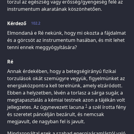
torzul az egészség vagy erősség/gyengeség felé az
instrumentum akaratának köszönhetően.
Kérdező
102.2
Elmondaná e Ré nekünk, hogy mi okozta a fájdalmat
és a görcsöt az instrumentum hasában, és mit lehet
tenni ennek meggyógyítására?
Ré
Annak érdekében, hogy a betegségirányú fizikai
torzulások okát szemügyre vegyük, figyelmünket az
energiaközpontra kell terelnünk, amely elzáródott.
Ebben a helyzetben, lévén a torlasz a sárga sugár, a
megtapasztalás a kémiai testnek azon a tájékán volt
1
jellegzetes. Az úgynevezett lacuna
a szél írotta fény
és szeretet páncélján bezárult, és nemcsak
megjavult, de nagyban fel is javult.
Mindazonáltal ezek a szabad energiaáramlástól való