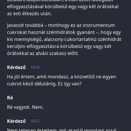
elfogyasztásával körülbelül egy vagy két órátokkal
az esti étkezés után.
Javasolt továbbá – minthogy ez az instrumentum
cukrokat használ szénhidrátok gyanánt –, hogy egy
kis mennyiségű, alacsony cukortartalmú szénhidrát
kerüljön elfogyasztásra körülbelül egy vagy két
órátokkal az alvási szakasz előtt.
Kérdező
102.6
Ha jól értem, amit mondasz, a közvetítő ne egyen
cukrot késő délutánig. Ez így van?
Ré
Ré vagyok. Nem.
Kérdező
102.7
Nem teljesen értettem, mit akartál mondani azzal,