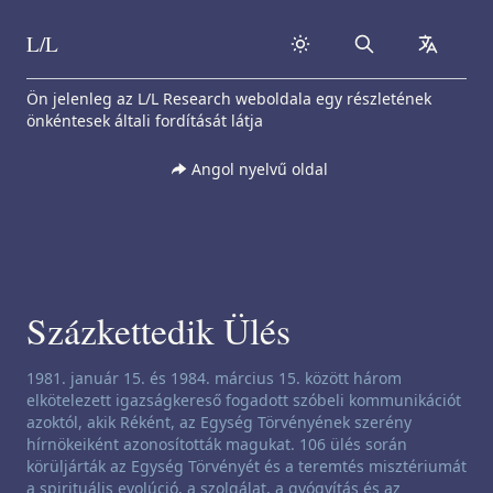
L/L
Search
collapse
Skip to content
Ön jelenleg az L/L Research weboldala egy részletének
önkéntesek általi fordítását látja
Angol nyelvű oldal
Százkettedik Ülés
Csatornázási nyilatkozat:
1981. január 15. és 1984. március 15. között három
elkötelezett igazságkereső fogadott szóbeli kommunikációt
azoktól, akik Réként, az Egység Törvényének szerény
hírnökeiként azonosították magukat. 106 ülés során
körüljárták az Egység Törvényét és a teremtés misztériumát
a spirituális evolúció, a szolgálat, a gyógyítás és az