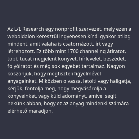
Support us:
Az L/L Research egy nonprofit szervezet, mely ezen a
weboldalon keresztül ingyenesen kínál gyakorlatilag
mindent, amit valaha is csatornázott, írt vagy
létrehozott. Ez több mint 1700 channeling átiratot,
több tucat megjelent könyvet, hírlevelet, beszédet,
folyóiratot és még sok egyebet tartalmaz. Nagyon
köszönjük, hogy megtiszteli figyelmével
anyagainkat. Miközben olvassa, letölti vagy hallgatja,
kérjük, fontolja meg, hogy megvásárolja a
könyveinket, vagy küld adományt, amivel segít
nekünk abban, hogy ez az anyag mindenki számára
elérhető maradjon.