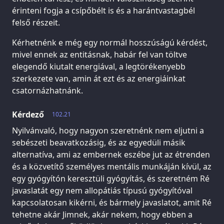
érinteni fogja a csípőbélt is és a harántvastagbél
felső részeit.
Kérhetnénk e még egy normál hosszúságú kérdést,
mivel ennek az entitásnak, habár fel van töltve
elegendő kiutalt energiával, a legtörékenyebb
szerkezete van, amin át ezt és az energiáinkat
csatornázhatnánk.
Kérdező
102.21
Nyilvánvaló, hogy nagyon szeretnénk nem eljutni a
sebészeti beavatkozásig, és az egyedüli másik
alternatíva, ami az embernek eszébe jut az étrenden
és a közvetítő személyes mentális munkáján kívül, az
egy gyógyítón keresztüli gyógyítás, és szeretném Ré
javaslatát egy nem allopátiás típusú gyógyítóval
kapcsolatosan kikérni, és bármely javaslatot, amit Ré
tehetne akár Jimnek, akár nekem, hogy ebben a