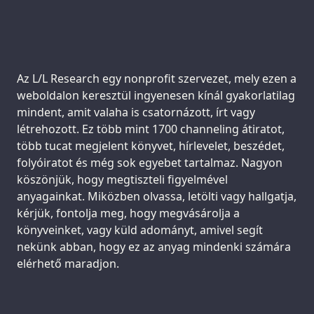
Support us:
Az L/L Research egy nonprofit szervezet, mely ezen a
weboldalon keresztül ingyenesen kínál gyakorlatilag
mindent, amit valaha is csatornázott, írt vagy
létrehozott. Ez több mint 1700 channeling átiratot,
több tucat megjelent könyvet, hírlevelet, beszédet,
folyóiratot és még sok egyebet tartalmaz. Nagyon
köszönjük, hogy megtiszteli figyelmével
anyagainkat. Miközben olvassa, letölti vagy hallgatja,
kérjük, fontolja meg, hogy megvásárolja a
könyveinket, vagy küld adományt, amivel segít
nekünk abban, hogy ez az anyag mindenki számára
elérhető maradjon.