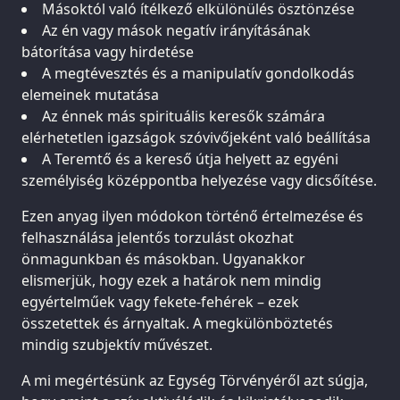
Másoktól való ítélkező elkülönülés ösztönzése
Az én vagy mások negatív irányításának
bátorítása vagy hirdetése
A megtévesztés és a manipulatív gondolkodás
elemeinek mutatása
Az énnek más spirituális keresők számára
elérhetetlen igazságok szóvivőjeként való beállítása
A Teremtő és a kereső útja helyett az egyéni
személyiség középpontba helyezése vagy dicsőítése.
Ezen anyag ilyen módokon történő értelmezése és
felhasználása jelentős torzulást okozhat
önmagunkban és másokban. Ugyanakkor
elismerjük, hogy ezek a határok nem mindig
egyértelműek vagy fekete-fehérek – ezek
összetettek és árnyaltak. A megkülönböztetés
mindig szubjektív művészet.
A mi megértésünk az Egység Törvényéről azt súgja,