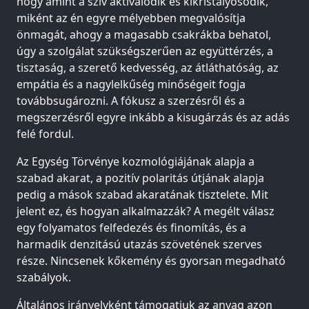
hogy amint a szív aktiválódik és kikristályosodik,
miként az én egyre mélyebben megvalósítja
önmagát, ahogy a magasabb csakrákba behatol,
úgy a szolgálat szükségszerűen az együttérzés, a
tisztaság, a szerető kedvesség, az átláthatóság, az
empátia és a nagylelkűség minőségeit fogja
továbbsugározni. A fókusz a szerzésről és a
megszerzésről egyre inkább a kisugárzás és az adás
felé fordul.
Az Egység Törvénye kozmológiájának alapja a
szabad akarat, a pozitív polaritás útjának alapja
pedig a mások szabad akaratának tisztelete. Mit
jelent ez, és hogyan alkalmazzák? A megélt válasz
egy folyamatos felfedezés és finomítás, és a
harmadik denzitású utazás szövetének szerves
része. Nincsenek kőkemény és gyorsan megadható
szabályok.
Általános irányelvként támogatjuk az anyag azon