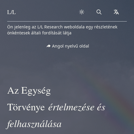
L/L
Search
collapse
Skip to content
Ön jelenleg az L/L Research weboldala egy részletének
önkéntesek általi fordítását látja
Angol nyelvű oldal
Az Egység
értelmezése és
Törvénye
felhasználása