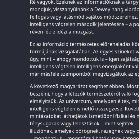
Ré vagyok. Ezeknek az információknak a tárg
mondjuk, visszanyúlnánk a Dewey hang vibráci
felfogás vagy látásmód sajátos módszereihez, 
intelligens végtelen második jelentésére – a po
révén létre idézi a mozgást.
Ez az információ természetes előrehaladás kö
formájának vizsgálatában. Az egyes színeket v
úgy, mint – ahogy mondottuk is – igen sajátság
intelligens végtelen intelligens energiaként v
már másféle szempontból megvizsgáltuk az e
A következő magyarázat segíthet ebben. Most
beszélni, hogy a létezők természetéről való f
elmélyítsük. Az univerzum, amelyben éltek, m
intelligens végtelen ismétlő összegzése. Köv
mintázatokat láthatjátok ismétlődni fizikai és 
fénysugarak vagy felosztások – mint sejtitek – a
illúziónak, amelyek pörögnek, rezegnek vagy o
– mondhatjuk – megszámlálhatók vagy kategor