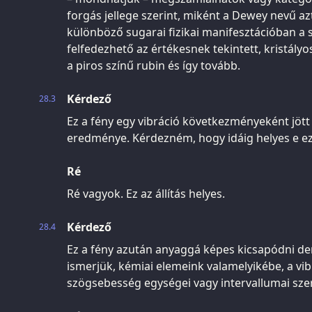
forgás jellege szerint, miként a Dewey nevű az
különböző sugarai fizikai manifesztációban a
felfedezhető az értékesnek tekintett, kristályo
a piros színű rubin és így tovább.
Kérdező
28.3
Ez a fény egy vibráció következményeként jött l
eredménye. Kérdezném, hogy idáig helyes e ez a
Ré
Ré vagyok. Ez az állítás helyes.
Kérdező
28.4
Ez a fény azután anyaggá képes kicsapódni de
ismerjük, kémiai elemeink valamelyikébe, a vib
szögsebesség egységei vagy intervallumai szer