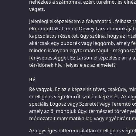
nehézkes a számomra, ezért türelmet és elnéz
végett.
Jelenlegi elképzelésem a folyamatról, felhaszn
elmondottakat, mind Dewey Larson munkájából 
kapcsolatos részeket, úgy szólna, hogy az intel
akárcsak egy buborék vagy léggömb, amely fe
minden irányban egyformán tágul – méghozzá
fénysebességgel. Ez Larson elképzelése arra a
tér/időnek hív. Helyes e ez az elmélet?
Ré
Ré vagyok. Ez az elképzelés téves, csakúgy, m
intelligens végtelenről szóló elképzelés. Az el
speciális Logosz vagy Szeretet vagy Teremtő 
amely az ő, mondjuk úgy: természeti törvényei
módozatait matematikailag vagy egyébiránt m
Az egységes differenciálatlan intelligens végte