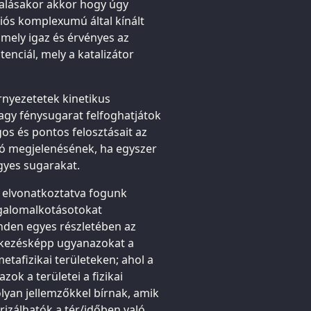
yalásakor akkor hogy úgy
ós komplexumú által kínált
mely igaz és érvényes az
tenciál, mely a katalizátor
rnyezetetek kinetikus
agy fénysugarat felfoghatjátok
os és pontos felosztásait az
aló megjelenésének, ha egyszer
gyes sugarakat.
 elvonatkoztatva fogunk
ogalomalkotásotokat
inden egyes részletében az
etkezésképp ugyanazokat a
metafizikai területeken; ahol a
zok a területei a fizikai
lyan jellemzőkkel bírnak, amik
izálhatók a tér/időben való