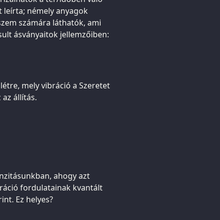
t leírta; némely anyagok
 szem számára láthatók, ami
sult ásványaitok jellemzőiben:
étre, mely vibráció a Szeretet
z állítás.
nzitásunkban, ahogy azt
ráció fordulatainak kvantált
int. Ez helyes?