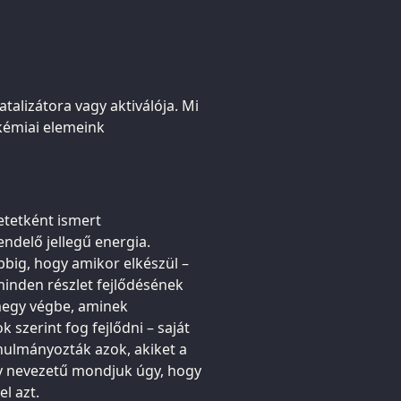
alizátora vagy aktiválója. Mi
 kémiai elemeink
etetként ismert
endelő jellegű energia.
big, hogy amikor elkészül –
minden részlet fejlődésének
megy végbe, aminek
szerint fog fejlődni – saját
nulmányozták azok, akiket a
 nevezetű mondjuk úgy, hogy
l azt.