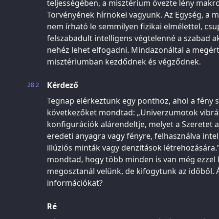
teljességében, a misztérium övezte lény mak
Törvényének hírnökei vagyunk. Az Egység, a m
nem írható le semmilyen fizikai elmélettel, csu
felszabadult intelligens végtelenné a szabad a
nehéz lehet elfogadni. Mindazonáltal a megér
misztériumban kezdődnek és végződnek.
Kérdező
28.2
Tegnap elérkeztünk egy ponthoz, ahol a fény s
következőket mondtad: „Univerzumotok vibrác
konfigurációk alárendeltje, melyet a Szeretet
eredeti anyagra vagy fényre, felhasználva inte
illúziós minták vagy denzitások létrehozására.
mondtad, hogy több minden is van még ezzel
megosztanál velünk, de kifogytunk az időből.
információkat?
Ré