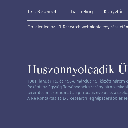
L/L
Research
Channeling
Könyvtár
Skip to content
Ön jelenleg az L/L Research weboldala egy részleténe
Huszonnyolcadik Ü
Csatornázási nyilatkozat:
1981. január 15. és 1984. március 15. között három e
Réként, az Egység Törvényének szerény hírnökeiként 
teremtés misztériumát a spirituális evolúció, a szolg
A Ré Kontaktus az L/L Research legnépszerűbb és le