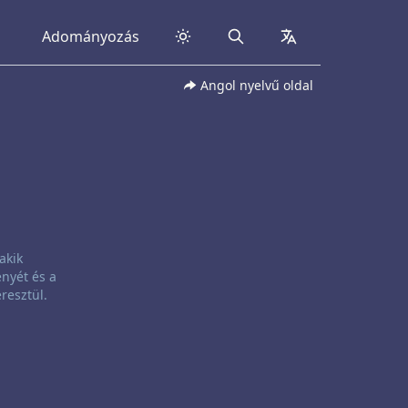
Adományozás
Search
collapsed
Angol nyelvű oldal
akik
nyét és a
resztül.