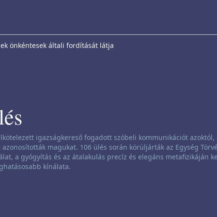
k önkéntesek általi fordítását látja
lés
lkötelezett igazságkereső fogadott szóbeli kommunikációt azoktól, 
azonosították magukat. 106 ülés során körüljárták az Egység Törvé
álat, a gyógyítás és az átalakulás precíz és elegáns metafizikáján ke
ghatásosabb kínálata.