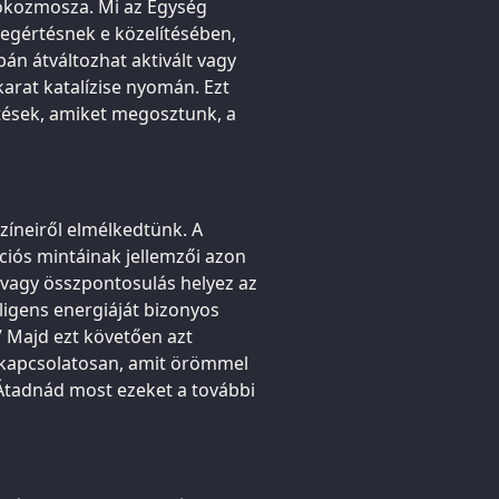
rokozmosza. Mi az Egység
egértésnek e közelítésében,
pán átváltozhat aktivált vagy
karat katalízise nyomán. Ezt
tések, amiket megosztunk, a
zíneiről elmélkedtünk. A
iós mintáinak jellemzői azon
 avagy összpontosulás helyez az
lligens energiáját bizonyos
” Majd ezt követően azt
 kapcsolatosan, amit örömmel
 Átadnád most ezeket a további