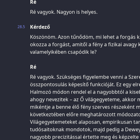
Ré
Ré vagyok. Nagyon is helyes.
Kérdező
28.5
Köszönöm. Azon tűnődöm, mi lehet a forgás kat
okozza a forgást, amitől a fény a fizikai avagy
valamelyikében csapódik le?
Ré
Ré vagyok. Szükséges figyelembe venni a Szer
összpontosulás képesítő funkcióját. Ez egy elr
Halmozó módon rendel el a nagyobbtól a kiseb
ahogy nevezitek – az Ő világegyeteme, akkor 
mikéntje a benne élő fény szerves részeként 
következtében előre meghatározott módozatok 
Világegyetemeteket alaposan, empirikusan ta
tudósaitoknak mondotok, majd pedig a Dewey
nagyobb precizitással értette meg és képzelte e