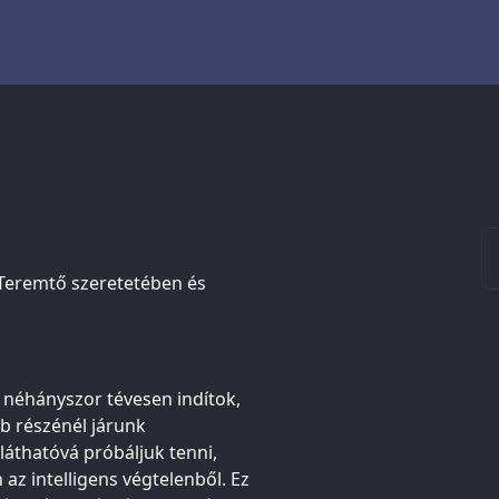
 Teremtő szeretetében és
 néhányszor tévesen indítok,
b részénél járunk
láthatóvá próbáljuk tenni,
z intelligens végtelenből. Ez