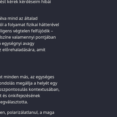
ést kérek kérdéseim hibái
álva mind az általad
a folyamat fizikai hátterével
ligens végtelen felfújódik –
lszíne valamennyi pontjában
 egységnyi avagy
z előrehaladására, amit
int minden más, az egységes
gondolás megállja a helyét egy
összpontosulás kontextusában,
t és önkifejezésének
egválasztotta.
len, polarizálatlanul, a maga