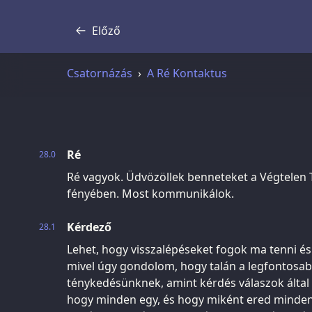
Előző
Átirat
Csatornázás
A Ré Kontaktus
Ré
28.0
Ré vagyok. Üdvözöllek benneteket a Végtelen
fényében. Most kommunikálok.
Kérdező
28.1
Lehet, hogy visszalépéseket fogok ma tenni és
mivel úgy gondolom, hogy talán a legfontosab
ténykedésünknek, amint kérdés válaszok által 
hogy minden egy, és hogy miként ered minden a