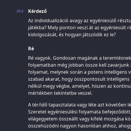
Kérdező
28.6
Az individualizáció avagy az egyéniesülő részt
játékba? Mely ponton veszi át az egyéniesült r
kidolgozását, és hogyan játszódik ez le?
Ré
Ré vagyok. Gondosan magának a teremtésnek 
folyamatban még jobban össze kell zavarjunk az
folyamat, melynek során a potens intelligens 
szabad akarat, hogy összpontosult intelligens 
nélkül megy végbe, amelyet, hiszen az kontinu
mértékben tekintetbe veszel.
A tér/idő tapasztalata vagy léte azt követően 
Szeretet egyéniesülési folyamata befejeződött
világegyetem összeállt vagy kifelé mozgása 
összehúzódni nagyon hasonlóan ahhoz, ahogy 