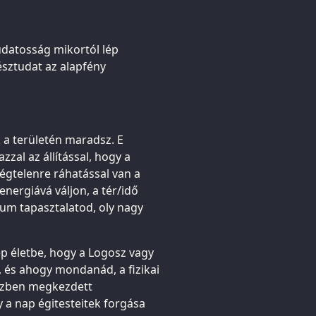
udatosság mikortól lép
észtudat az alapfény
a területén maradsz. E
zal az állítással, hogy a
végtelenre ráhatással van a
energiává váljon, a tér/idő
um tapasztalatod, oly nagy
lép életbe, hogy a Logosz vagy
, és ahogy mondanád, a fizikai
közben megkezdett
a nap égitesteitek forgása