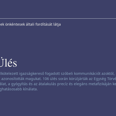
k önkéntesek általi fordítását látja
Ülés
lkötelezett igazságkereső fogadott szóbeli kommunikációt azoktól, 
azonosították magukat. 106 ülés során körüljárták az Egység Törvé
álat, a gyógyítás és az átalakulás precíz és elegáns metafizikáján ke
ghatásosabb kínálata.