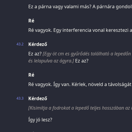
Ez a párna vagy valami más? A párnára gondols
Ré
Ré vagyok. Egy interferencia vonal keresztezi a 
Kérdező
43.2
Ez az?
[Egy öt cm es gyűrődés található a lepedőn n
és lelapulva az ágyra.]
Ez az?
Ré
Ré vagyok. Így van. Kérlek, növeld a távolságát 
Kérdező
43.3
[Kisimítja a fodrokat a lepedő teljes hosszában az 
Így jó lesz?