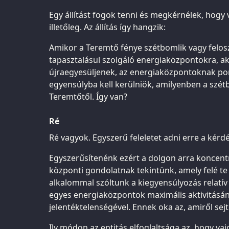
Egy állítást fogok tenni és megkérnélek, hog
illetőleg. Az állítás így hangzik:
Amikor a Teremtő fénye szétbomlik vagy felosz
tapasztalásul szolgáló energiaközpontokra, a
újraegyesüljenek, az energiaközpontoknak p
egyensúlyba kell kerülniök, amilyenben a szétb
Teremtőtől. Így van?
Ré
Ré vagyok. Egyszerű feleletet adni erre a kérd
Egyszerűsítenénk ezért a dolgon arra koncentr
központi gondolatnak tekintünk, amely felé te
alkalommal szóltunk a kiegyensúlyozás relatí
egyes energiaközpontok maximális aktivitásán
jelentéktelenségével. Ennek oka az, amiről sejt
Ily módon az entitás elfoglaltsága az, hogy vaj