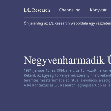
L/L
Research
Channeling
Könyvtár
Skip to content
Ön jelenleg az L/L Research weboldala egy részleténe
Negyvenharmadik 
Csatornázási nyilatkozat:
1981. január 15. és 1984. március 15. között három e
Réként, az Egység Törvényének szerény hírnökeiként 
teremtés misztériumát a spirituális evolúció, a szolg
A Ré Kontaktus az L/L Research legnépszerűbb és le