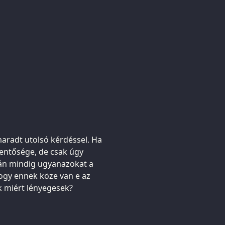
aradt utolsó kérdéssel. Ha
entősége, de csak úgy
án mindig ugyanazokat a
hogy ennek köze van e az
k miért lényegesek?