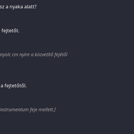
z a nyaka alatt?
fejtetőt.
yolc cm nyire a közvetítő fejétől
a fejtetőtől.
instrumentum feje mellett.]