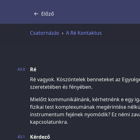
Előző
Átirat
Csatornázás
A Ré Kontaktus
Ré
43.0
Ré vagyok. Köszöntelek benneteket az Egység
szeretetében és fényében.
Mielőtt kommunikálnánk, kérhetnénk e egy ig
fizikai test komplexumának megérintése nélkül
instrumentum fejének nyomódik? Ez némi zava
kapcsolatunkra.
Kérdező
43.1