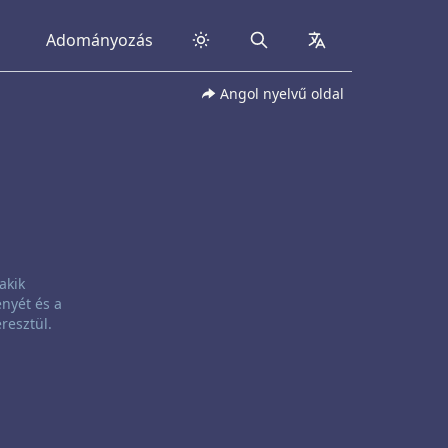
Adományozás
Search
collapsed
Angol nyelvű oldal
akik
nyét és a
resztül.