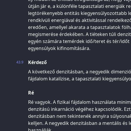
útján jár e, a különféle tapasztalati energiák 
legtörékenyebb entitás kiegyensúlyozottabb l
rendkívüli energiával és aktivitással rendelke
eredően, amellyel akarata a tapasztalatok föl
megismerése érdekében. A tiéteken túli denzi
egyén számára temérdek idő/teret és tér/időt
egyensúlyok kifinomítására.
Kérdező
43.9
A következő denzitásban, a negyedik dimenziób
fájdalom katalízise, a tapasztalati kiegyensú
Ré
Ré vagyok. A fizikai fájdalom használata minim
denzitású inkarnáció végéhez kapcsolódik. Ezt 
denzitásban nem tekintenék annyira súlyosnak
kelljen. A negyedik denzitásban a mentális és le
használják.