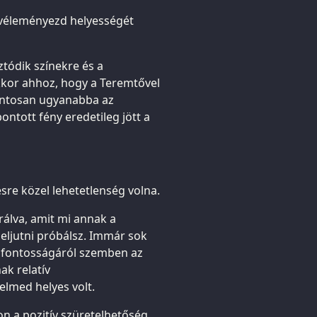
y véleményezd helyességét
tódik színekre és a
kkor ahhoz, hogy a Teremtővel
ontosan ugyanabba az
ontott fény eredetileg jött a
ésre közel lehetetlenség volna.
álva, amit mi annak a
 eljutni próbálsz. Immár sok
v fontosságáról szemben az
ak relatív
elmed helyes volt.
on a pozitív szüretelhetőség