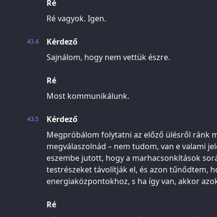
Ré
Ré vagyok. Igen.
Kérdező
43.4
Sajnálom, hogy nem vettük észre.
Ré
Most kommunikálunk.
Kérdező
43.5
Megpróbálom folytatni az előző ülésről ránk m
megválaszolnád – nem tudom, van e valami jel
eszembe jutott, hogy a marhacsonkítások sor
testrészeket távolítják el, és azon tűnődtem, 
energiaközpontokhoz, s ha így van, akkor azo
Ré