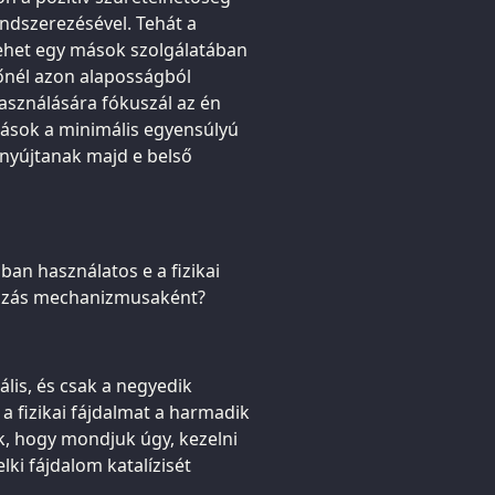
rendszerezésével. Tehát a
ehet egy mások szolgálatában
zőnél azon alaposságból
használására fókuszál az én
tások a minimális egyensúlyú
 nyújtanak majd e belső
an használatos e a fizikai
lyozás mechanizmusaként?
ális, és csak a negyedik
a fizikai fájdalmat a harmadik
, hogy mondjuk úgy, kezelni
lki fájdalom katalízisét