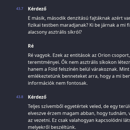
Kérdező
43.7
E másik, második denzitású fajtáknak azért va
fizikai testben maradjanak? Ki be járnak a mi f
alacsony asztrális síkról?
Ré
Ré vagyok. Ezek az entitások az Orion csopor
teremtményei. Ők nem asztrális síkokon létez
hanem a Föld felszínén belül várakoznak. Mint
emlékeztetünk benneteket arra, hogy a mi be
információk nem fontosak.
Kérdező
43.8
Teljes szívemből egyetértek veled, de egy terül
elveszve érzem magam abban, hogy tudnám, v
az vezetni. Ez csak valahogyan kapcsolódni lá
melyekről beszéltünk.