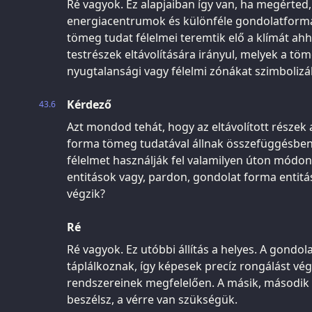
Ré vagyok. Ez alapjaiban így van, ha megérted
energiacentrumok és különféle gondolatformák
tömeg tudat félelmei teremtik elő a klímát ah
testrészek eltávolítására irányul, melyek a tö
nyugtalansági vagy félelmi zónákat szimbolizál
Kérdező
43.6
Azt mondod tehát, hogy az eltávolított részek
forma tömeg tudatával állnak összefüggésben 
félelmet használják fel valamilyen úton módo
entitások vagy, pardon, gondolat forma entitás
végzik?
Ré
Ré vagyok. Ez utóbbi állítás a helyes. A gondo
táplálkoznak, így képesek precíz rongálást vég
rendszereinek megfelelően. A másik, második 
beszélsz, a vérre van szükségük.