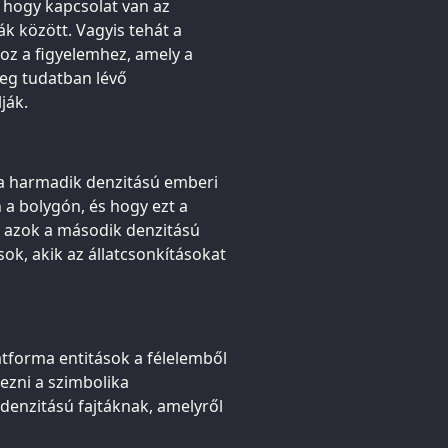
, hogy kapcsolat van az
 között. Vagyis tehát a
hoz a figyelemhez, amely a
meg tudatban lévő
ják.
 a harmadik denzitású emberi
a bolygón, és hogy ezt a
n azok a második denzitású
ok, akik az állatcsonkításokat
latforma entitások a félelemből
ezni a szimbolika
denzitású fajtáknak, amelyről