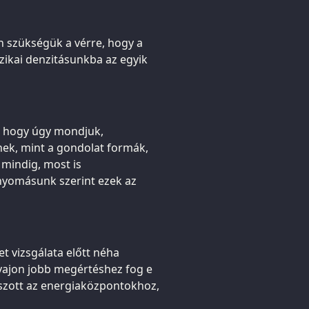
n szükségük a vérre, hogy a
izikai denzitásunkba az egyik
t, hogy úgy mondjuk,
nek, mint a gondolat formák,
 mindig, most is
nyomásunk szerint ezek az
et vizsgálata előtt néha
ajon jobb megértéshez fog e
tszott az energiaközpontokhoz,