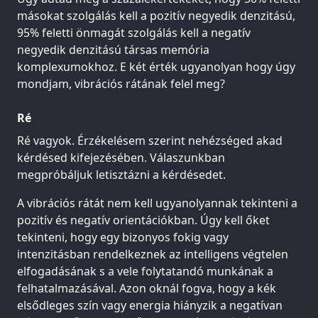
másokat szolgálás kell a pozitív negyedik denzitású,
95% feletti önmagát szolgálás kell a negatív
negyedik denzitású társas memória
komplexumokhoz. E két érték ugyanolyan hogy úgy
mondjam, vibrációs rátának felel meg?
Ré
Ré vagyok. Érzékelésem szerint nehézséged akad
kérdésed kifejezésében. Válaszunkban
megpróbáljuk letisztázni a kérdésedet.
A vibrációs rátát nem kell ugyanolyannak tekinteni a
pozitív és negatív orientációkban. Úgy kell őket
tekinteni, hogy egy bizonyos fokig vagy
intenzitásban rendelkeznek az intelligens végtelen
elfogadásának s a vele folytatandó munkának a
felhatalmazásával. Azon oknál fogva, hogy a kék
elsődleges szín vagy energia hiányzik a negatívan