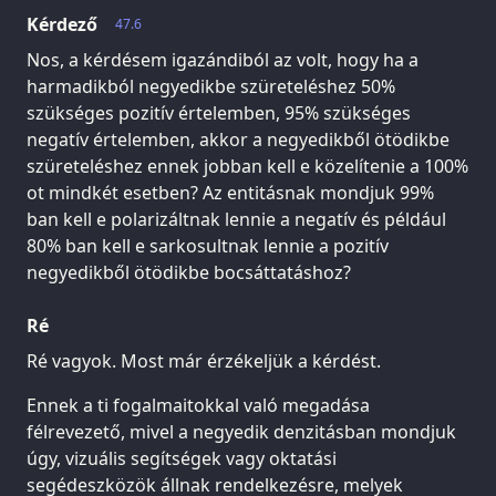
Kérdező
47.6
Nos, a kérdésem igazándiból az volt, hogy ha a
harmadikból negyedikbe szüreteléshez 50%
szükséges pozitív értelemben, 95% szükséges
negatív értelemben, akkor a negyedikből ötödikbe
szüreteléshez ennek jobban kell e közelítenie a 100%
ot mindkét esetben? Az entitásnak mondjuk 99%
ban kell e polarizáltnak lennie a negatív és például
80% ban kell e sarkosultnak lennie a pozitív
negyedikből ötödikbe bocsáttatáshoz?
Ré
Ré vagyok. Most már érzékeljük a kérdést.
Ennek a ti fogalmaitokkal való megadása
félrevezető, mivel a negyedik denzitásban mondjuk
úgy, vizuális segítségek vagy oktatási
segédeszközök állnak rendelkezésre, melyek