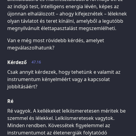
az indigó test, intelligens energia lévén, képes az
újonnan elhalálozott – ahogy kifejeznétek – léleknek
olyan távlatot és teret kínálni, amelyből a legutóbb
megnyilvánult élettapasztalást megszemlélheti.
Van e még most rövidebb kérdés, amelyet
megválaszolhatunk?
Kérdező
47.16
Csak annyit kérdezek, hogy tehetünk e valamit az
instrumentum kényelméért vagy a kapcsolat
jobbításáért?
Ré
Ré vagyok. A kellékeket lelkiismeretesen méritek be
szemmel és lélekkel. Lelkiismeretesek vagytok.
Minden rendben. Kövessétek figyelemmel az
instrumentumot az életenergiák folytatódó