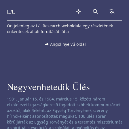
L/L
Search
collapse
Skip to content
Ön jelenleg az L/L Research weboldala egy részletének
önkéntesek általi fordítását látja
Angol nyelvű oldal
Negyvenhetedik Ülés
Csatornázási nyilatkozat:
1981. január 15. és 1984. március 15. között három
elkötelezett igazságkereső fogadott szóbeli kommunikációt
azoktól, akik Réként, az Egység Törvényének szerény
hírnökeiként azonosították magukat. 106 ülés során
körüljárták az Egység Törvényét és a teremtés misztériumát
a spirituális evolúció, a szolgálat, a gyógyítás és az