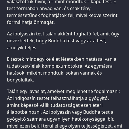
választottuk hívni, a – mint mondtuk – kapu test. E
test formában anyag van, és csak fény
természetűnek foghatjátok fel, mivel kedve szerint
formálhatja önmagát.
Az ibolyaszín test talán akként fogható fel, amit úgy
nevezhettek, hogy Buddha test vagy az a test,
amelyik teljes.
E testek mindegyike élet létetekben hatással van a
tudat/test/lélek komplexumotokra. Az egymásra
hatások, miként mondtuk, sokan vannak és
bonyolultak.
Talán egy javaslat, amelyet meg lehetne fogalmazni:
Az indigószín testet felhasználhatja a gyógyító,
amint képessé válik tudatosságát ezen éteri
állapotba hozni. Az ibolyaszín vagy Buddha test a
gyógyító számára ugyanilyen hatékonysággal bír,
mivel ezen belül terül el egy olyan teljességérzet, ami