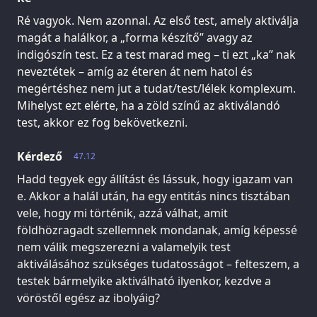
Ré vagyok. Nem azonnal. Az első test, amely aktiválja
magát a halálkor, a „forma készítő” avagy az
indigószín test. Ez a test marad meg – ti ezt „ka” nak
neveztétek – amíg az éteren át nem hatol és
megértéshez nem jut a tudat/test/lélek komplexum.
Mihelyst ezt elérte, ha a zöld színű az aktiválandó
test, akkor ez fog bekövetkezni.
Kérdező
47.12
Hadd tegyek egy állítást és lássuk, hogy igazam van
e. Akkor a halál után, ha egy entitás nincs tisztában
vele, hogy mi történik, azzá válhat, amit
földhözragadt szellemnek mondanak, amíg képessé
nem válik megszerezni a valamelyik test
aktiválásához szükséges tudatosságot – felteszem, a
testek bármelyike aktiválható ilyenkor, kezdve a
vöröstől egész az ibolyáig?