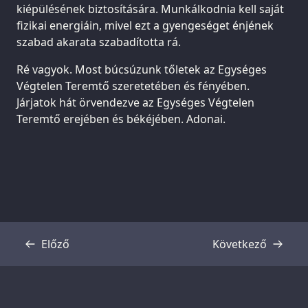
kiépülésének biztosítására. Munkálkodnia kell saját
fizikai energiáin, mivel ezt a gyengeséget énjének
szabad akarata szabadította rá.
Ré vagyok. Most búcsúzunk tőletek az Egységes
Végtelen Teremtő szeretetében és fényében.
Járjatok hát örvendezve az Egységes Végtelen
Teremtő erejében és békéjében. Adonai.
Előző
Következő
Átirat
Átirat