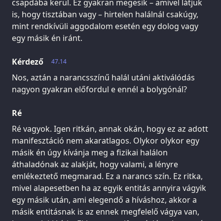
csapdába kerül. Ez gyakran megesik – amivel látjuk
is, hogy tisztában vagy – hirtelen halálnál csakúgy,
mint rendkívüli aggodalom esetén egy dolog vagy
egy másik én iránt.
Kérdező
47.14
Nos, aztán a narancsszínű halál utáni aktiválódás
nagyon gyakran előfordul e ennél a bolygónál?
Ré
Ré vagyok. Igen ritkán, annak okán, hogy ez az adott
manifesztáció nem akaratlagos. Olykor olykor egy
másik én úgy kívánja meg a fizikai halálon
áthaladónak az alakját, hogy valami, a lényre
emlékeztető megmarad. Ez a narancs szín. Ez ritka,
mivel alapesetben ha az egyik entitás annyira vágyik
egy másik után, ami elegendő a híváshoz, akkor a
másik entitásnak is az ennek megfelelő vágya van,