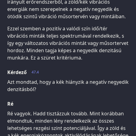
irányult erőrendszerből, a zöld/kék vibrációs
energiák nem szerepelnek a negatív negyedik és
ötödik szintű vibráció műsortervén vagy mintáiban.
Ezzel szemben a pozitív a valódi szín idő/tér
vibrációs minták teljes spektrumával rendelkezik, s
így egy változatos vibrációs mintát vagy műsortervet
hordoz. Minden tagja képes a negyedik denzitású
munkára. Ez a szüret kritériuma.
Kérdező
47.4
Azt mondtad, hogy a kék hiányzik a negatív negyedik
denzitásból?
Ré
Ré vagyok. Hadd tisztázzuk tovább. Mint korábban
elmondtuk, minden lény rendelkezik az összes
lehetséges rezgési szint potenciáljával. Így a zöld és
a kék energiaközpontok aktiválódásának lehetősége