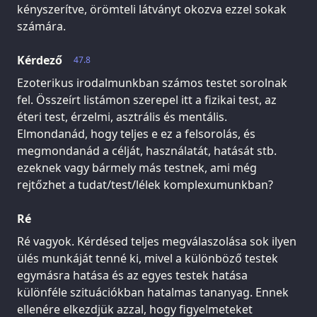
kényszerítve, örömteli látványt okozva ezzel sokak
számára.
Kérdező
47.8
Ezoterikus irodalmunkban számos testet sorolnak
fel. Összeírt listámon szerepel itt a fizikai test, az
éteri test, érzelmi, asztrális és mentális.
Elmondanád, hogy teljes e ez a felsorolás, és
megmondanád a célját, használatát, hatását stb.
ezeknek vagy bármely más testnek, ami még
rejtőzhet a tudat/test/lélek komplexumunkban?
Ré
Ré vagyok. Kérdésed teljes megválaszolása sok ilyen
ülés munkáját tenné ki, mivel a különböző testek
egymásra hatása és az egyes testek hatása
különféle szituációkban hatalmas tananyag. Ennek
ellenére elkezdjük azzal, hogy figyelmeteket