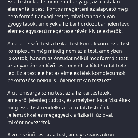
Ez a testnek a fel nem épült anyaga, az alaktalan
elementális test. Fontos megérteni az alapvető meg
nem formált anyagi testet, mivel vannak olyan
gyógyítások, amelyek a fizikai hordozóban jelen lévő
elemek egyszerű megértése révén kivitelezhetők.
A narancsszín test a fizikai test komplexum. Ez a test
komplexum még mindig nem az a test, amelyben
lakoztok, hanem az öntudat nélkül megformált test,
az anyaméhben lévő test, mielőtt a lélek/tudat belé
lép. Ez a test elélhet az elme és lélek komplexumok
beköltözése nélkül is. Jóllehet ritkán teszi ezt.
A citromsárga színű test az a fizikai testetek,
amelyről jelenleg tudtok, és amelyben katalízist éltek
meg. Ez a test rendelkezik a tudat/test/lélek
jellemzőkkel és megegyezik a fizikai illúzióval,
miként neveztétek.
A zöld színű test az a test, amely szeánszokon