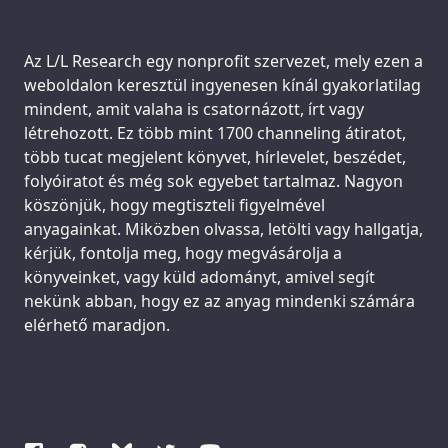
Support us:
Az L/L Research egy nonprofit szervezet, mely ezen a
weboldalon keresztül ingyenesen kínál gyakorlatilag
mindent, amit valaha is csatornázott, írt vagy
létrehozott. Ez több mint 1700 channeling átiratot,
több tucat megjelent könyvet, hírlevelet, beszédet,
folyóiratot és még sok egyebet tartalmaz. Nagyon
köszönjük, hogy megtiszteli figyelmével
anyagainkat. Miközben olvassa, letölti vagy hallgatja,
kérjük, fontolja meg, hogy megvásárolja a
könyveinket, vagy küld adományt, amivel segít
nekünk abban, hogy ez az anyag mindenki számára
elérhető maradjon.