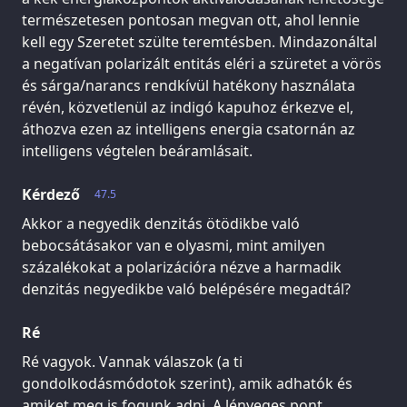
természetesen pontosan megvan ott, ahol lennie
kell egy Szeretet szülte teremtésben. Mindazonáltal
a negatívan polarizált entitás eléri a szüretet a vörös
és sárga/narancs rendkívül hatékony használata
révén, közvetlenül az indigó kapuhoz érkezve el,
áthozva ezen az intelligens energia csatornán az
intelligens végtelen beáramlásait.
Kérdező
47.5
Akkor a negyedik denzitás ötödikbe való
bebocsátásakor van e olyasmi, mint amilyen
százalékokat a polarizációra nézve a harmadik
denzitás negyedikbe való belépésére megadtál?
Ré
Ré vagyok. Vannak válaszok (a ti
gondolkodásmódotok szerint), amik adhatók és
amiket meg is fogunk adni. A lényeges pont