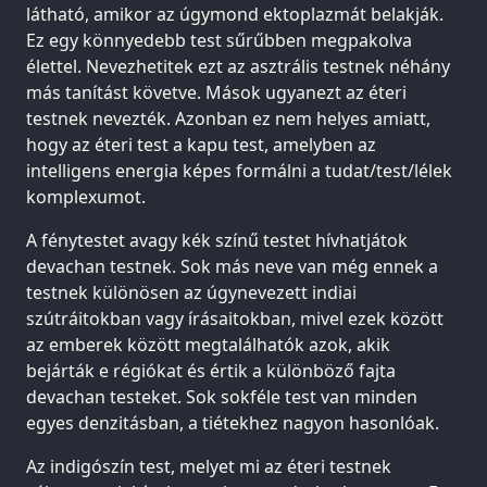
látható, amikor az úgymond ektoplazmát belakják.
Ez egy könnyedebb test sűrűbben megpakolva
élettel. Nevezhetitek ezt az asztrális testnek néhány
más tanítást követve. Mások ugyanezt az éteri
testnek nevezték. Azonban ez nem helyes amiatt,
hogy az éteri test a kapu test, amelyben az
intelligens energia képes formálni a tudat/test/lélek
komplexumot.
A fénytestet avagy kék színű testet hívhatjátok
devachan testnek. Sok más neve van még ennek a
testnek különösen az úgynevezett indiai
szútráitokban vagy írásaitokban, mivel ezek között
az emberek között megtalálhatók azok, akik
bejárták e régiókat és értik a különböző fajta
devachan testeket. Sok sokféle test van minden
egyes denzitásban, a tiétekhez nagyon hasonlóak.
Az indigószín test, melyet mi az éteri testnek