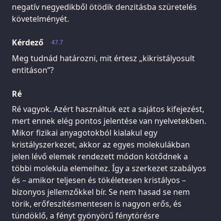
negatív negyedikből ötödik denzitásba szüretelés
követelményét.
Kérdező
47.7
Meg tudnád határozni, mit értesz „kikristályosult
entitáson”?
Ré
Ré vagyok. Azért használtuk ezt a sajátos kifejezést,
mert ennek elég pontos jelentése van nyelvetekben.
Mikor fizikai anyagotokból kialakul egy
kristályszerkezet, akkor az egyes molekulákban
jelen lévő elemek rendezett módon kötődnek a
többi molekula elemeihez. Így a szerkezet szabályos
és – amikor teljesen és tökéletesen kristályos –
bizonyos jellemzőkkel bír. Se nem hasad se nem
törik, erőfeszítésmentesen is nagyon erős, és
tündöklő, a fényt gyönyörű fénytörésre