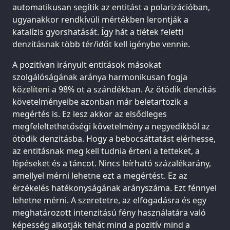
automatikusan segítik az entitást a polarizációban,
ugyanakkor rendkívüli mértékben lerontják a
katalízis gyorshatását. Így hát a tiétek feletti
denzitásnak több tér/időt kell igénybe vennie.
A pozitívan irányult entitások másokat
szolgálóságának aránya harmonikusan fogja
közelíteni a 98% ot a szándékban. Az ötödik denzitás
követelményeibe azonban már beletartozik a
megértés is. Ez lesz akkor az elsődleges
megfeleltethetőségi követelmény a negyedikből az
ötödik denzitásba. Hogy a bebocsáttatást elérhesse,
az entitásnak meg kell tudnia érteni a tetteket, a
lépéseket és a táncot. Nincs leírható százalékarány,
amellyel mérni lehetne ezt a megértést. Ez az
érzékelés hatékonyságának arányszáma. Ezt fénnyel
lehetne mérni. A szeretetre, az elfogadásra és egy
meghatározott intenzitású fény használatára való
képesség alkotják tehát mind a pozitív mind a