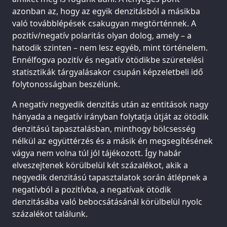
azonban az, hogy az egyik denzitásból a másikba
való továbblépések csakugyan megtörténnek. A
pozitív/negatív polaritás olyan dolog, amely – a
hatodik szinten – nem lesz egyéb, mint történelem.
Ennélfogva pozitív és negatív ötödikbe szüretelési
statisztikák tárgyalásakor csupán képzeletbeli idő
folytonosságban beszélünk.
A negatív negyedik denzitás után az entitások nagy
hányada a negatív irányban folytatja útját az ötödik
denzitású tapasztalásban, minthogy bölcsesség
nélkül az együttérzés és a másik én megsegítésének
vágya nem volna túl jól tájékozott. Így habár
elveszejtenek körülbelül két százalékot, akik a
negyedik denzitású tapasztalatok során átlépnek a
negatívból a pozitívba, a negatívak ötödik
denzitásába való bebocsátásánál körülbelül nyolc
százalékot találunk.