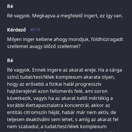
Ré
Ré vagyok. Megkapva a megfelelő ingert, ez így van.
Kérdező
47.13
Milyen inger keltene ahogy mondjuk, földhözragadt
szellemet avagy időző szellemet?
Ré
Ré vagyok. Ennek ingere az akarat ereje. Ha a sárga
színű tudat/test/lélek komplexum akarata olyan,
hogy az erősebb a fizikai halál progresszív
hajtóerejénél azon felismerés felé, ami soron
következik, vagyis ha az akarat kellő mértékig a
korábbi élettapasztalatra koncentrál, akkor az
entitás citromszín héját, habár már nem aktív, de
teljesen deaktiválni sem lehet, s amíg az akarat fel
nem szabadul, a tudat/test/lélek komplexum