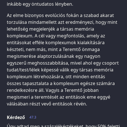
inkább egy öntudatos lényben.
Az elme bizonyos evolúciós fokán a szabad akarat
torzulása mindamellett azt eredményezi, hogy mint
lehetőség megjelenjék a társas memória
komplexum. A cél vagy megfontolás, amely az
entitásokat efféle komplexumok kialakítására
készteti, nem más, mint a Teremtő önmaga
megismerése alaptorzulásának egy nagyon
egyszerű meghosszabbítása, mivel ahol egy csoport
tudat/test/lélek képessé válik egy társas memória
komplexum létrehozására, ott minden entitás
összes tapasztalata a komplexum egésze számára
rendelkezésre áll. Vagyis a Teremtő jobban
megismeri a teremtését az entitások eme eggyé
válásában részt vevő entitások révén.
Kérdező
47.3
Úgy adtad meg a százalékértékeket, hogy 50% feletti