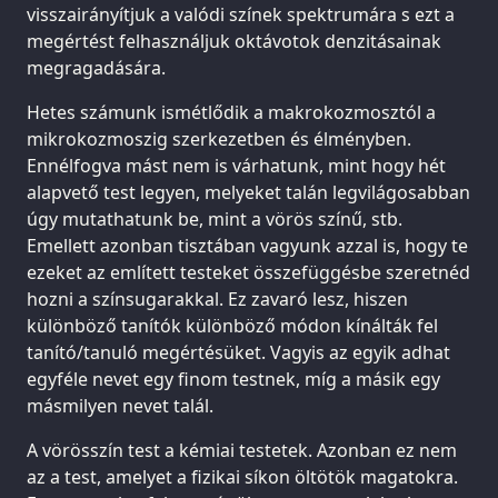
visszairányítjuk a valódi színek spektrumára s ezt a
megértést felhasználjuk oktávotok denzitásainak
megragadására.
Hetes számunk ismétlődik a makrokozmosztól a
mikrokozmoszig szerkezetben és élményben.
Ennélfogva mást nem is várhatunk, mint hogy hét
alapvető test legyen, melyeket talán legvilágosabban
úgy mutathatunk be, mint a vörös színű, stb.
Emellett azonban tisztában vagyunk azzal is, hogy te
ezeket az említett testeket összefüggésbe szeretnéd
hozni a színsugarakkal. Ez zavaró lesz, hiszen
különböző tanítók különböző módon kínálták fel
tanító/tanuló megértésüket. Vagyis az egyik adhat
egyféle nevet egy finom testnek, míg a másik egy
másmilyen nevet talál.
A vörösszín test a kémiai testetek. Azonban ez nem
az a test, amelyet a fizikai síkon öltötök magatokra.