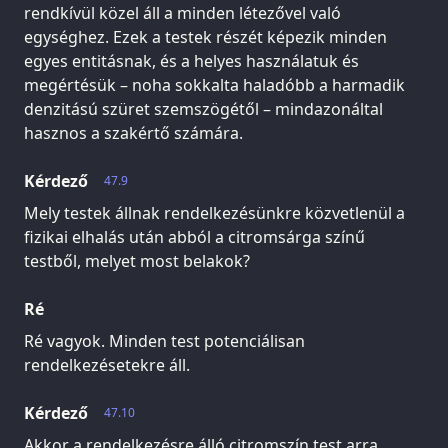
rendkívül közel áll a minden létezővel való
egységhez. Ezek a testek részét képezik minden
egyes entitásnak, és a helyes használatuk és
megértésük – noha sokkalta haladóbb a harmadik
denzitású szüret szemszögétől – mindazonáltal
hasznos a szakértő számára.
Kérdező
47.9
Mely testek állnak rendelkezésünkre közvetlenül a
fizikai elhalás után abból a citromsárga színű
testből, melyet most belakok?
Ré
Ré vagyok. Minden test potenciálisan
rendelkezésetekre áll.
Kérdező
47.10
Akkor a rendelkezésre álló citromszín test arra