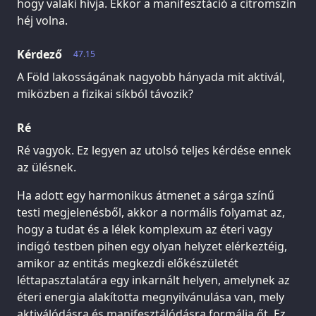
hogy valaki hívja. Ekkor a manifesztáció a citromszín
héj volna.
Kérdező
47.15
A Föld lakosságának nagyobb hányada mit aktivál,
miközben a fizikai síkból távozik?
Ré
Ré vagyok. Ez legyen az utolsó teljes kérdése ennek
az ülésnek.
Ha adott egy harmonikus átmenet a sárga színű
testi megjelenésből, akkor a normális folyamat az,
hogy a tudat és a lélek komplexum az éteri vagy
indigó testben pihen egy olyan helyzet elérkeztéig,
amikor az entitás megkezdi előkészületét
léttapasztalatára egy inkarnált helyen, amelynek az
éteri energia alakította megnyilvánulása van, mely
aktiválódásra és manifesztálódásra formálja őt. Ez