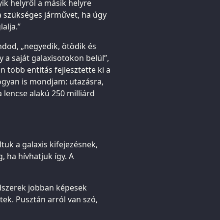
k helyről a másik helyre
 a szükséges járművet, ha úgy
alja.”
od, „negyedik, ötödik és
 a saját galaxisotokon belül”,
 több entitás fejlesztette ki a
hogyan is mondjam: utazásra,
a lencse alakú 250 milliárd
tuk a galaxis kifejezésnek,
 ha hívhatjuk így. A
endszerek jobban képesek
tek. Pusztán arról van szó,