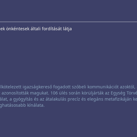
k önkéntesek általi fordítását látja
lkötelezett igazságkereső fogadott szóbeli kommunikációt azoktól, 
azonosították magukat. 106 ülés során körüljárták az Egység Törvé
álat, a gyógyítás és az átalakulás precíz és elegáns metafizikáján ke
ghatásosabb kínálata.