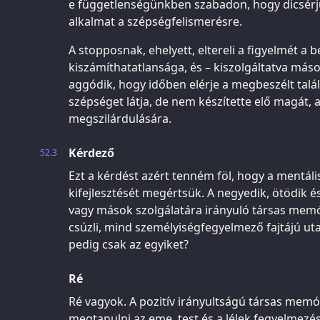
e függetlenségünkben szabadon, hogy dicsérjü
alkalmat a szépségfelismerésre.
A stopposnak, ehelyett, eltereli a figyelmét a b
kiszámíthatatlansága, és – kiszolgáltatva más
aggódik, hogy időben elérje a megbeszélt talá
szépséget látja, de nem készítette elő magát,
megszilárdulására.
Kérdező
52.3
Ezt a kérdést azért tenném föl, hogy a mentál
kifejlesztését megértsük. A negyedik, ötödik é
vagy mások szolgálatára irányuló társas me
csúzli, mind személyiségfegyelmező fajtájú ut
pedig csak az egyiket?
Ré
Ré vagyok. A pozitív irányultságú társas mem
megtanulni az eme, test és a lélek fegyelmezé