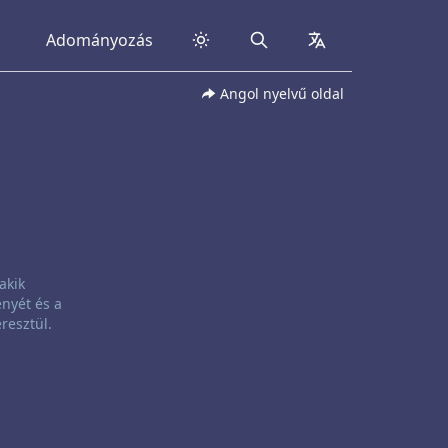
Adományozás
Search
collapsed
Angol nyelvű oldal
akik
nyét és a
resztül.