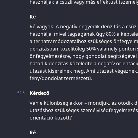
használják a csúzli vagy más effektust (szemé
Ré
Ré vagyok. A negatív negyedik denzitás a csúzli
használja, mivel tagságának úgy 80% a képtelen
alternatív módozataihoz szükséges önfegyelme
denzitásban közelítőleg 50% valamely ponton 
önfegyelmezésre, hogy gondolat segítségével 
hatodik denzitás közeledte a negatív orientáció
utazást kísérelnek meg. Ami utazást végeznek
fény/gondolat természetű.
Kérdező
52.6
Van e különbség akkor – mondjuk, az ötödik de
utazáshoz szükséges személyiségfegyelmezések
orientáció között?
Ré