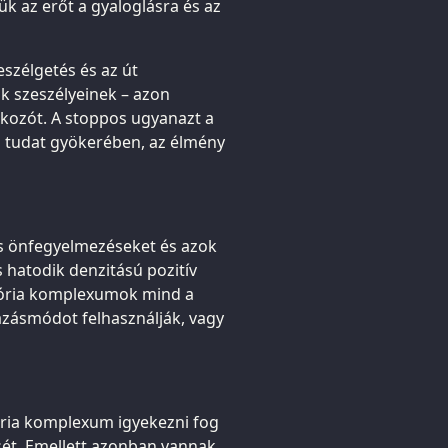
k az erőt a gyaloglásra és az
eszélgetés és az út
ok szeszélyeinek – azon
lkozót. A stoppos ugyanazt a
 a tudat gyökerében, az élmény
is önfegyelmezéseket és azok
s hatodik denzitású pozitív
mória komplexumok mind a
azásmódot felhasználják, vagy
ória komplexum igyekezni fog
sét. Emellett azonban vannak