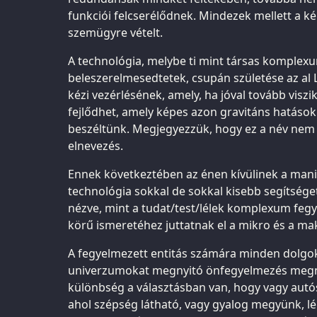
funkciói felcserélődnek. Mindezek mellett a k
szemügyre vételt.
A technológia, melybe ti mint társas komplexu
beleszerelmesedtetek, csupán születése az al L
kézi vezérlésének, amely, ha jóval tovább viszi
fejlődhet, amely képes azon gravitáns hatások
beszéltünk. Megjegyezzük, hogy ez a név nem 
elnevezés.
Ennek következtében az énen kívülinek a mani
technológia sokkal de sokkal kisebb segítséget
nézve, mint a tudat/test/lélek komplexum fegy
körű ismeretéhez juttatnak el a mikro és a 
A fegyelmezett entitás számára minden dolgok
univerzumokat megnyitó önfegyelmezés megnyit
különbség a választásban van, hogy vagy autó
ahol szépség látható, vagy gyalog megyünk, lép