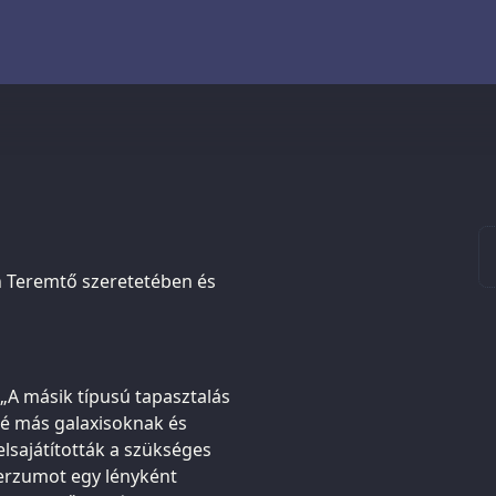
n Teremtő szeretetében és
 „A másik típusú tapasztalás
ié más galaxisoknak és
elsajátították a szükséges
erzumot egy lényként