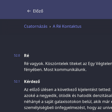
Előző
Átirat
Csatornázás
A Ré Kontaktus
Ré
52.0
Ré vagyok. Köszöntelek titeket az Egy Végtele
fényében. Most kommunikálunk.
Kérdező
52.1
Az előző ülésen a következő kijelentést tetted:
azoké a negyedik, ötödik és hatodik denzitása
néhányé a saját galaxisotokon belül, akik már 
személyiségbeli önfegyelmezést, hogy az univ