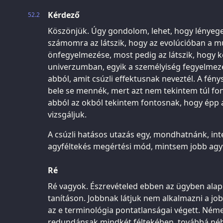
Kérdező
52.2
Köszönjük. Úgy gondolom, lehet, hogy lényeges
számomra az látszik, hogy az evolúcióban a m
önfegyelmezése, most pedig az látszik, hogy 
univerzumban, egyik a személyiség fegyelmez
abból, amit csúzli effektusnak neveztél. A fén
bele se mennék, mert azt nem tekintem túl fon
abból az okból tekintem fontosnak, hogy épp 
vizsgáljuk.
A csúzli hatásos utazás egy, mondhatnánk, inte
agyféltekés megértési mód, mintsem jobb agy
Ré
Ré vagyok. Észrevételed ebben az ügyben alapo
tanításon. Jobbnak látjuk nem alkalmazni a job
az e terminológia pontatlanságai végett. Ném
redundánsak mindkét féltekében, továbbá néhá