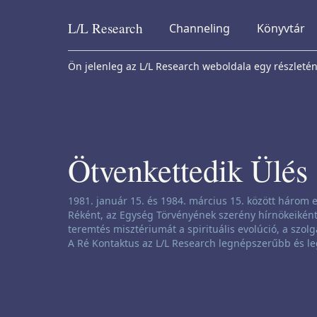
L/L
Research
Channeling
Könyvtár
Skip to content
Ön jelenleg az L/L Research weboldala egy részleténe
Ötvenkettedik Ülés
Csatornázási nyilatkozat:
1981. január 15. és 1984. március 15. között három e
Réként, az Egység Törvényének szerény hírnökeiként 
teremtés misztériumát a spirituális evolúció, a szolg
A Ré Kontaktus az L/L Research legnépszerűbb és le