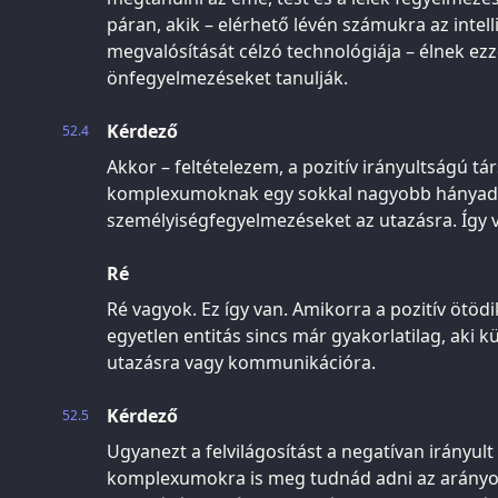
páran, akik – elérhető lévén számukra az intel
megvalósítását célzó technológiája – élnek ezz
önfegyelmezéseket tanulják.
Kérdező
52.4
Akkor – feltételezem, a pozitív irányultságú t
komplexumoknak egy sokkal nagyobb hányada
személyiségfegyelmezéseket az utazásra. Így 
Ré
Ré vagyok. Ez így van. Amikorra a pozitív ötödi
egyetlen entitás sincs már gyakorlatilag, aki 
utazásra vagy kommunikációra.
Kérdező
52.5
Ugyanezt a felvilágosítást a negatívan irányul
komplexumokra is meg tudnád adni az arányo