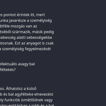
 pontot érintek itt, mert
unka javarésze a személyiség
kétféle mozgás van az
éséből származik, másik pedig
ysebesség alatti sebességekbe
tosnak. Ezt az anyagot is csak
a személyiség fegyelmezését
llektuális avagy bal
féltekés?
s. Áthatolsz a külső
b és bal agyfélteke elnevezést
ely funkciók ismétlődnek vagy
ny entitásban a jobb és a bal