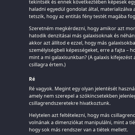
tekintsék és ennek következtében képesek egyi
haladni egyedül gondolat által, materializálva
tetszik, hogy az entitás fény testét magába fogl
Szeretném megkérdezni, hogy amikor azt mond
hatodik denzitásai más galaxisoknak és néhány
akkor azt állítod e ezzel, hogy más galaxisokban
személyiségbeli képességeket, erre a fajta – 
mint a mi galaxisunkban? (A galaxis kifejezést 
csillagra értem.)
Ré
Ré vagyok. Megint egy olyan jelentését használ
amely nem szerepel a szókincsetekben jelenleg,
csillagrendszeretekre hivatkoztunk.
Helytelen azt feltételezni, hogy más csillagr
volnának a dimenziókat manipulálni, mint a tié
hogy sok más rendszer van a tiétek mellett.