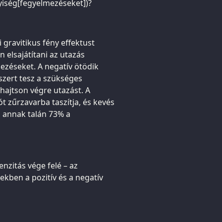
lyiség[fegyelmezéseket])?
 gravitikus fény effektust
 elsajátítani az utazás
zéseket. A negatív ötödik
szert tesz a szükséges
hajtson végre utazást. A
t zűrzavarba taszítja, és kevés
, annak talán 73% a
nzitás vége felé – az
ben a pozitív és a negatív