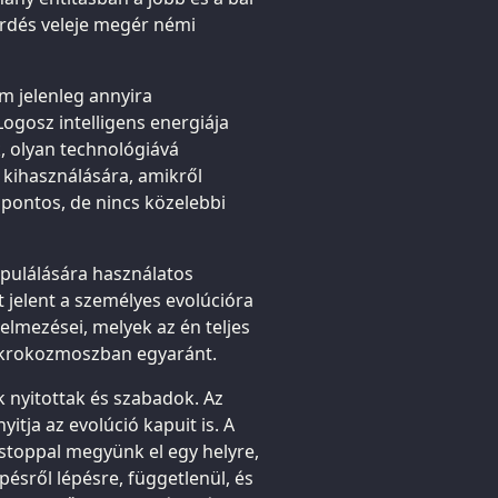
érdés veleje megér némi
m jelenleg annyira
ogosz intelligens energiája
k, olyan technológiává
 kihasználására, amikről
pontos, de nincs közelebbi
pulálására használatos
 jelent a személyes evolúcióra
elmezései, melyek az én teljes
makrokozmoszban egyaránt.
 nyitottak és szabadok. Az
ja az evolúció kapuit is. A
stoppal megyünk el egy helyre,
ésről lépésre, függetlenül, és