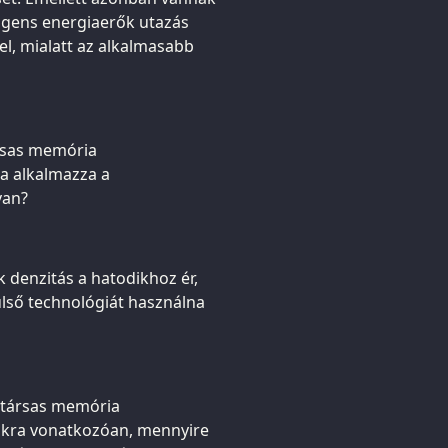
ligens energiaerők utazás
el, mialatt az alkalmasabb
ársas memória
 alkalmazza a
van?
k denzitás a hatodikhoz ér,
külső technológiát használna
t társas memória
kra vonatkozóan, mennyire