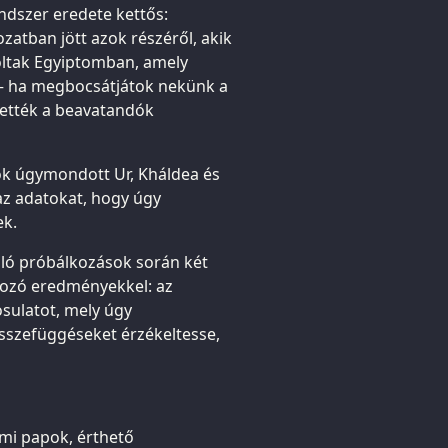
ndszer eredete kettős:
zatban jött azok részéről, akik
oltak Egyiptomban, amely
 – ha megbocsátjátok nekünk a
tették a beavatandók
tok úgymondott Ur, Kháldea és
az adatokat, hogy úgy
ek.
ló próbálkozások során két
tozó eredményekkel: az
sulatot, mely úgy
szefüggéseket érzékeltesse,
omi papok, érthető