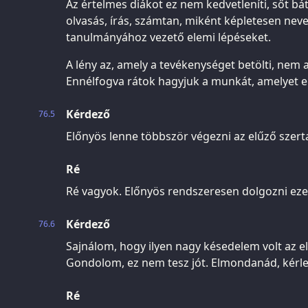
Az értelmes diákot ez nem kedvetleníti, sőt báto
olvasás, írás, számtan, miként képletesen nev
tanulmányához vezető elemi lépéseket.
A lény az, amely a tevékenységet betölti, nem a
Ennélfogva rátok hagyjuk a munkát, amelyet e
Kérdező
76.5
Előnyös lenne többször végezni az elűző szer
Ré
Ré vagyok. Előnyös rendszeresen dolgozni eze
Kérdező
76.6
Sajnálom, hogy ilyen nagy késedelem volt az el
Gondolom, ez nem tesz jót. Elmondanád, kérle
Ré