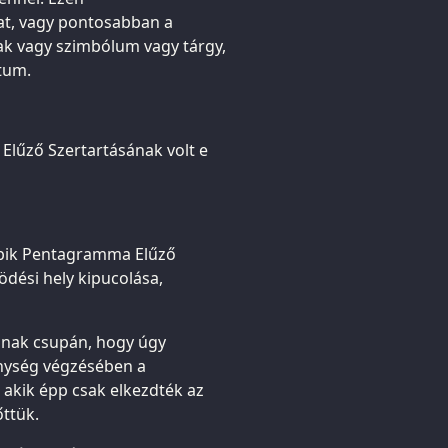
at, vagy pontosabban a
ak vagy szimbólum vagy tárgy,
ktum.
Elűző Szertartásának volt e
ebbik Pentagramma Elűző
dési hely kipucolása,
gnak csupán, hogy úgy
enység végzésében a
 akik épp csak elkezdték az
őttük.