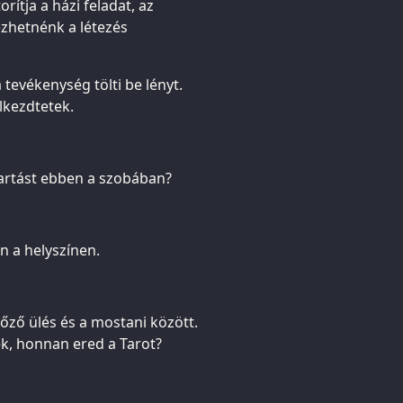
rítja a házi feladat, az
ezhetnénk a létezés
 tevékenység tölti be lényt.
lkezdtetek.
tartást ebben a szobában?
n a helyszínen.
őző ülés és a mostani között.
k, honnan ered a Tarot?