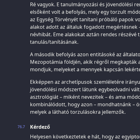
Ré vagyok. E tanulmányozási és jövendölési re
elsőként volt a befolyás, mely egy torzult módo
az Egység Törvényét tanítani próbáló papok v
alakot adott az általuk fogadott megértésnek
névhibát. Eme alakokat aztán rendes részévé 
tanulás/tanításának.
A második befolyás azon entitásoké az általa
Mezopotámia földjén, akik régről megkapták 
mondjuk, melyeket a mennyek kapcsán lekért
Ekképpen az archetípusok szemléletére irányu
jövendölési módszert látunk egybeolvadni vál
asztrológiát – miként nevezitek – és ama módo
kombinálódott, hogy azon – mondhatnánk – ös
melyek a látható torzulásokra jellemzők.
Kérdező
76.7
Helyesen következtetek e hát, hogy az egyipt