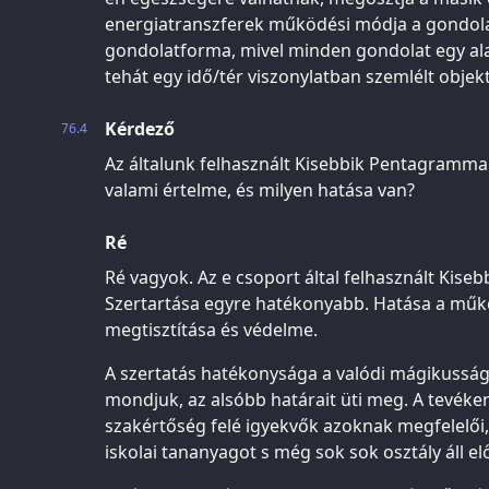
energiatranszferek működési módja a gondol
gondolatforma, mivel minden gondolat egy al
tehát egy idő/tér viszonylatban szemlélt obje
Kérdező
76.4
Az általunk felhasznált Kisebbik Pentagramma 
valami értelme, és milyen hatása van?
Ré
Ré vagyok. Az e csoport által felhasznált Kis
Szertartása egyre hatékonyabb. Hatása a műkö
megtisztítása és védelme.
A szertatás hatékonysága a valódi mágikussá
mondjuk, az alsóbb határait üti meg. A tevék
szakértőség felé igyekvők azoknak megfelelői,
iskolai tananyagot s még sok sok osztály áll el