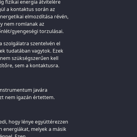
fizikai energia átvitelére
gül a kontaktus során az
ergetikai elmozdítása révén,
gy nem romlanak az
lét/gyengeségi torzulásai.
 szolgálatra szentelvén el
k tudatában vagytok. Ezek
 nem szükségszerűen kell
ítőre, sem a kontaktusra.
 instrumentum javára
zt nem igazán értettem.
gedi, hogy lénye együttérezzen
n energiákat, melyek a másik
énnel. Ezen