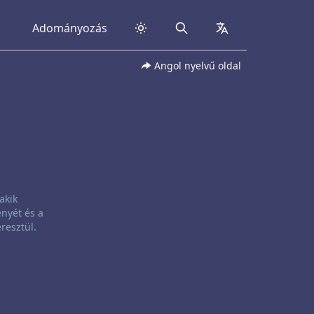
Adományozás
Search
collapsed
Angol nyelvű oldal
akik
nyét és a
resztül.