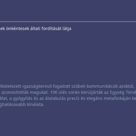
k önkéntesek általi fordítását látja
lkötelezett igazságkereső fogadott szóbeli kommunikációt azoktól, 
azonosították magukat. 106 ülés során körüljárták az Egység Törvé
álat, a gyógyítás és az átalakulás precíz és elegáns metafizikáján ke
ghatásosabb kínálata.