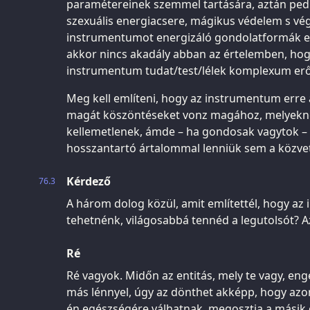
paramétereinek szemmel tartására, aztán pedig 
szexuális energiacsere, mágikus védelem s vé
instrumentumot energizáló gondolatformák en
akkor nincs akadály abban az értelemben, ho
instrumentum tudat/test/lélek komplexum erőn
Meg kell említeni, hogy az instrumentum erre a
magát köszöntéseket vonz magához, melyekne
kellemetlenek, ámde – ha gondosak vagytok –
hosszantartó ártalommal lenniük sem a közvet
Kérdező
76.3
A három dolog közül, amit említettél, hogy az
tehetnénk, világosabbá tennéd a legutolsót? A
Ré
Ré vagyok. Midőn az entitás, mely te vagy, en
más lénnyel, úgy az dönthet akképp, hogy azo
én egészségére válhatnak, megosztja a másik 