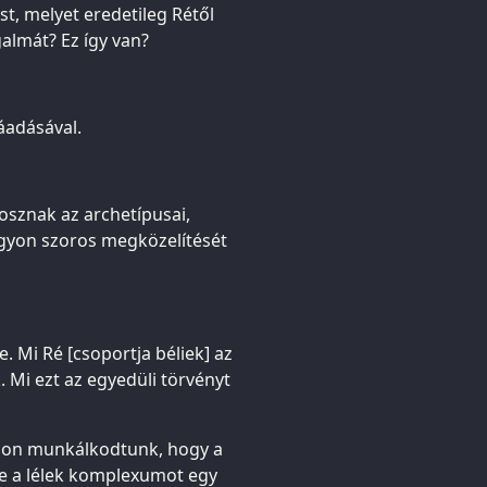
t, melyet eredetileg Rétől
galmát? Ez így van?
áadásával.
osznak az archetípusai,
agyon szoros megközelítését
e. Mi Ré [csoportja béliek] az
 Mi ezt az egyedüli törvényt
 azon munkálkodtunk, hogy a
ve a lélek komplexumot egy