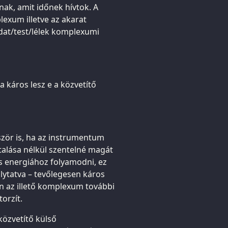
ak, amit időnek hívtok. A
lexum illetve az akarat
dat/test/lélek komplexumi
 káros lesz e a közvetítő
ször is, ha az instrumentum
utalása nélkül szentelné magát
s energiához folyamodni, ez
ytatva – tevőlegesen káros
n az illető komplexum további
torzít.
közvetítő külső