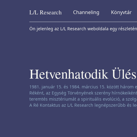
L/L
Research
Channeling
Könyvtár
Skip to content
Ön jelenleg az L/L Research weboldala egy részleténe
Hetvenhatodik Ülés
Csatornázási nyilatkozat:
1981. január 15. és 1984. március 15. között három e
Réként, az Egység Törvényének szerény hírnökeiként 
teremtés misztériumát a spirituális evolúció, a szolg
A Ré Kontaktus az L/L Research legnépszerűbb és le