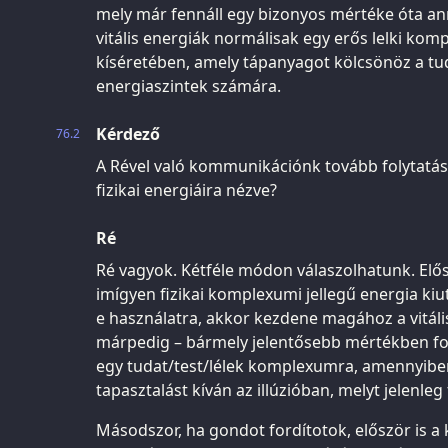
mely már fennáll egy bizonyos mértéke óta ann
vitális energiák normálisak egy erős lelki komp
kíséretében, amely tápanyagot kölcsönöz a tu
energiaszintek számára.
Kérdező
76.2
A Rével való kommunikációnk tovább folytatása
fizikai energiáira nézve?
Ré
Ré vagyok. Kétféle módon válaszolhatunk. Elő
imígyen fizikai komplexumi jellegű energia ki
e használatra, akkor kezdene magához a vitáli
márpedig – bármely jelentősebb mértékben fol
egy tudat/test/lélek komplexumra, amennyibe
tapasztalást kíván az illúzióban, melyt jelenleg 
Másodszor, ha gondot fordítotok, először is a 