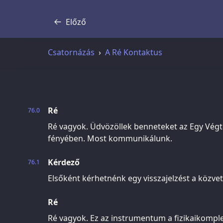
Előző
Átirat
Csatornázás
A Ré Kontaktus
Ré
76.0
Ré vagyok. Üdvözöllek benneteket az Egy Végt
fényében. Most kommunikálunk.
Kérdező
76.1
Elsőként kérhetnénk egy visszajelzést a közvet
Ré
Ré vagyok. Ez az instrumentum a fizikaikompl