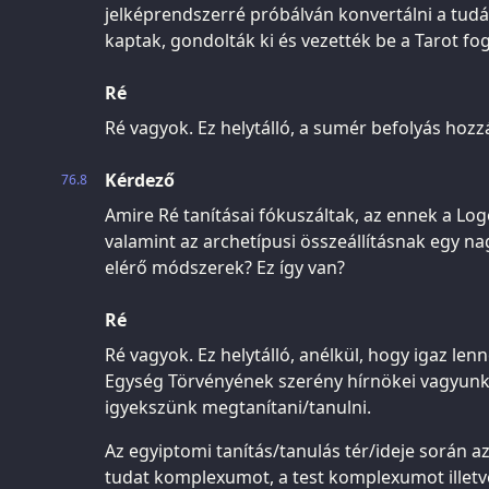
jelképrendszerré próbálván konvertálni a tudás
kaptak, gondolták ki és vezették be a Tarot fo
Ré
Ré vagyok. Ez helytálló, a sumér befolyás hozz
Kérdező
76.8
Amire Ré tanításai fókuszáltak, az ennek a Log
valamint az archetípusi összeállításnak egy n
elérő módszerek? Ez így van?
Ré
Ré vagyok. Ez helytálló, anélkül, hogy igaz lenn
Egység Törvényének szerény hírnökei vagyunk.
igyekszünk megtanítani/tanulni.
Az egyiptomi tanítás/tanulás tér/ideje során
tudat komplexumot, a test komplexumot illet