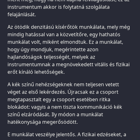
instrumentum akkor is folytatná szolgálata
felajánlását.
Az ötödik denzitású kísérőtök munkálata, mely még
mindig hatással van a közvetítőre, egy hathatós
munkálat volt, miként elmondtuk. Ez a munkálat,
hogy úgy mondjuk, megérintette azon
hajlandóságok teljességét, melyek az
instrumentumnak a megnövekedett vitális és fizikai
erőt kínáló lehetőségek.
A kék színű nehézségeknek nem teljesen vetett
véget az első lekérdezés. Újracsak ez a csoport
megtapasztalt egy a csoport esetében ritka
blokádot: vagyis a nem tiszta kommunikáció kék
színű elzáródását. Ily módon a munkálat
hatékonysága megerősödött.
E munkálat veszélye jelentős. A fizikai edzéseket, a