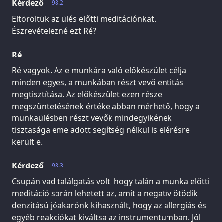
Kérdező
98.2
Eltöröltük az ülés előtti meditációnkat.
Észrevételezné ezt Ré?
Ré
Ré vagyok. Az e munkára való előkészület célja
minden egyes, a munkában részt vevő entitás
megtisztítása. Az előkészület ezen része
megszüntetésének értéke abban mérhető, hogy a
munkaülésben részt vevők mindegyikének
tisztasága eme adott segítség nélkül is elérésre
került e.
Kérdező
98.3
Csupán vad találgatás volt, hogy talán a munka előtti
meditáció során lehetett az, amit a negatív ötödik
denzitású jóakarónk kihasznált, hogy az allergiás és
egyéb reakciókat kiváltsa az instrumentumban. Jól