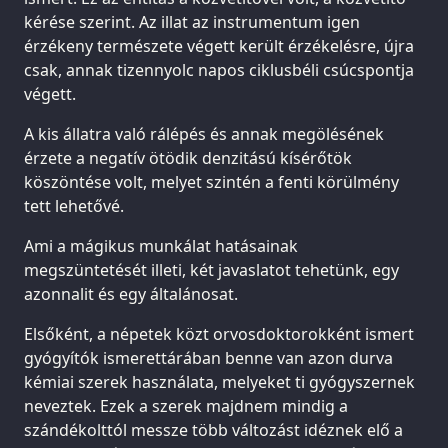
kérése szerint. Az illat az instrumentum igen
érzékeny természete végett került érzékelésre, újra
csak, annak tizennyolc napos ciklusbéli csúcspontja
végett.
A kis állatra való rálépés és annak megölésének
érzete a negatív ötödik denzitású kísérőtök
köszöntése volt, melyet szintén a fenti körülmény
tett lehetővé.
Ami a mágikus munkálat hatásainak
megszüntetését illeti, két javaslatot tehetünk, egy
azonnalit és egy általánosat.
Elsőként, a népetek közt orvosdoktorokként ismert
gyógyítók ismerettárában benne van azon durva
kémiai szerek használata, melyeket ti gyógyszernek
neveztek. Ezek a szerek majdnem mindig a
szándékolttól messze több változást idéznek elő a