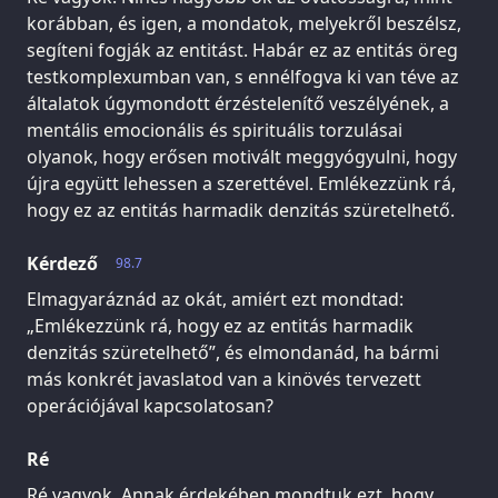
korábban, és igen, a mondatok, melyekről beszélsz,
segíteni fogják az entitást. Habár ez az entitás öreg
testkomplexumban van, s ennélfogva ki van téve az
általatok úgymondott érzéstelenítő veszélyének, a
mentális emocionális és spirituális torzulásai
olyanok, hogy erősen motivált meggyógyulni, hogy
újra együtt lehessen a szerettével. Emlékezzünk rá,
hogy ez az entitás harmadik denzitás szüretelhető.
Kérdező
98.7
Elmagyaráznád az okát, amiért ezt mondtad:
„Emlékezzünk rá, hogy ez az entitás harmadik
denzitás szüretelhető”, és elmondanád, ha bármi
más konkrét javaslatod van a kinövés tervezett
operációjával kapcsolatosan?
Ré
Ré vagyok. Annak érdekében mondtuk ezt, hogy