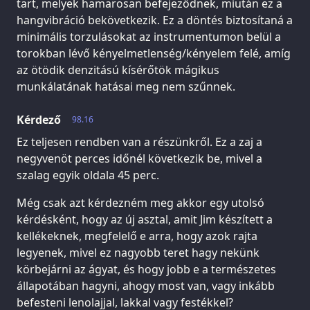
tart, melyek hamarosan befejeződnek, miután ez a
hangvibráció bekövetkezik. Ez a döntés biztosítaná a
minimális torzulásokat az instrumentumon belül a
torokban lévő kényelmetlenség/kényelem felé, amíg
az ötödik denzitású kísérőtök mágikus
munkálatának hatásai meg nem szűnnek.
Kérdező
98.16
Ez teljesen rendben van a részünkről. Ez a zaj a
negyvenöt perces időnél következik be, mivel a
szalag egyik oldala 45 perc.
Még csak azt kérdezném meg akkor egy utolsó
kérdésként, hogy az új asztal, amit Jim készített a
kellékeknek, megfelelő e arra, hogy azok rajta
legyenek, mivel ez nagyobb teret hagy nekünk
körbejárni az ágyat, és hogy jobb e a természetes
állapotában hagyni, ahogy most van, vagy inkább
befesteni lenolajjal, lakkal vagy festékkel?