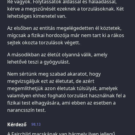
Ré vagyok. Folytassátok áldással és hálaadással,
kérve a megszűnését ezeknek a torzulásoknak. Két
lehetséges kimenetel van.
Az elsőben az entitás megelégedetten él köztetek,
mígcsak a fizikai hordozója már nem tart ki a rákos
sejtek okozta torzulások végett.
A másodikban az életút olyanná válik, amely
lehetővé teszi a gyógyulást.
Nem sértünk meg szabad akaratot, hogy
megvizsgáljuk ezt az életutat, de azért
megemlíthetjük azon életutak túlsúlyát, amelyek
valamilyen ehhez fogható torzulást használnak fel a
fizikai test elhagyására, ami ebben az esetben a
narancsszín test.
Kérdező
98.13
A Fairchild macskának van bármely ilyen jellegű