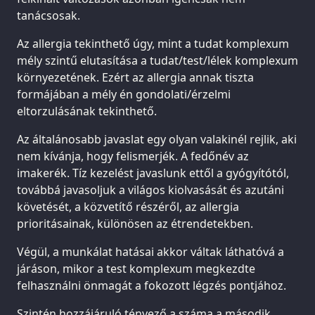
tanácsosak.
Az allergia tekinthető úgy, mint a tudat komplexum
mély szintű elutasítása a tudat/test/lélek komplexum
környezetének. Ezért az allergia annak tiszta
formájában a mély én gondolati/érzelmi
eltorzulásának tekinthető.
Az általánosabb javaslat egy olyan valakinél rejlik, aki
nem kívánja, hogy felismerjék. A fedőnév az
imakerék. Tíz kezelést javaslunk ettől a gyógyítótól,
továbbá javasoljuk a világos kiolvasását és azutáni
követését, a közvetítő részéről, az allergia
prioritásainak, különösen az étrendetekben.
Végül, a munkálat hatásai akkor váltak láthatóvá a
járáson, mikor a test komplexum megkezdte
felhasználni önmagát a fokozott légzés pontjához.
Szintén hozzájáruló tényező a száma a második