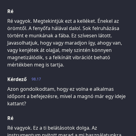
Ré
Ré vagyok. Megtekintjük ezt a kelléket. Énekel az
örömtől. A fenyőfa hálával dalol. Sok felruházása
történt e munkának a fába. Ez szívesen látott.
Javasolhatjuk, hogy vagy maradjon így, ahogy van,
vagy kenjétek át olajjal, mely szintén könnyen
magnetizálódik, s a felkínált vibrációt beható
mértékben meg is tartja.
Kérdező
98.17
Azon gondolkodtam, hogy ez volna e alkalmas
időpont a befejezésre, mivel a magnó már egy ideje
kattant?
Ré
Ré vagyok. Ez a ti belátásotok dolga. Az
instrumentum nyitott marad a mi használatunkra,