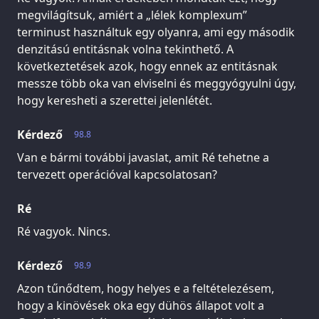
megvilágítsuk, amiért a „lélek komplexum”
terminust használtuk egy olyanra, ami egy második
denzitású entitásnak volna tekinthető. A
következtetések azok, hogy ennek az entitásnak
messze több oka van elviselni és meggyógyulni úgy,
hogy keresheti a szerettei jelenlétét.
Kérdező
98.8
Van e bármi további javaslat, amit Ré tehetne a
tervezett operációval kapcsolatosan?
Ré
Ré vagyok. Nincs.
Kérdező
98.9
Azon tűnődtem, hogy helyes e a feltételezésem,
hogy a kinövések oka egy dühös állapot volt a