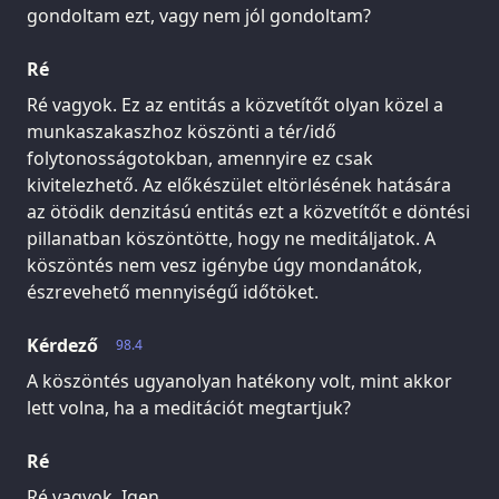
gondoltam ezt, vagy nem jól gondoltam?
Ré
Ré vagyok. Ez az entitás a közvetítőt olyan közel a
munkaszakaszhoz köszönti a tér/idő
folytonosságotokban, amennyire ez csak
kivitelezhető. Az előkészület eltörlésének hatására
az ötödik denzitású entitás ezt a közvetítőt e döntési
pillanatban köszöntötte, hogy ne meditáljatok. A
köszöntés nem vesz igénybe úgy mondanátok,
észrevehető mennyiségű időtöket.
Kérdező
98.4
A köszöntés ugyanolyan hatékony volt, mint akkor
lett volna, ha a meditációt megtartjuk?
Ré
Ré vagyok. Igen.