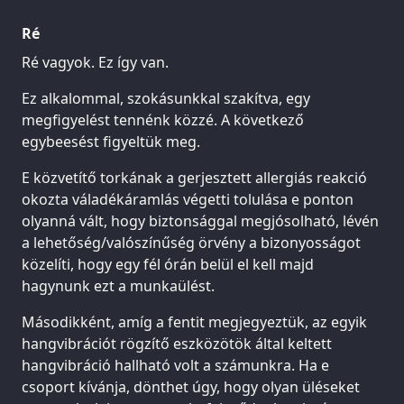
Ré
Ré vagyok. Ez így van.
Ez alkalommal, szokásunkkal szakítva, egy
megfigyelést tennénk közzé. A következő
egybeesést figyeltük meg.
E közvetítő torkának a gerjesztett allergiás reakció
okozta váladékáramlás végetti tolulása e ponton
olyanná vált, hogy biztonsággal megjósolható, lévén
a lehetőség/valószínűség örvény a bizonyosságot
közelíti, hogy egy fél órán belül el kell majd
hagynunk ezt a munkaülést.
Másodikként, amíg a fentit megjegyeztük, az egyik
hangvibrációt rögzítő eszközötök által keltett
hangvibráció hallható volt a számunkra. Ha e
csoport kívánja, dönthet úgy, hogy olyan üléseket