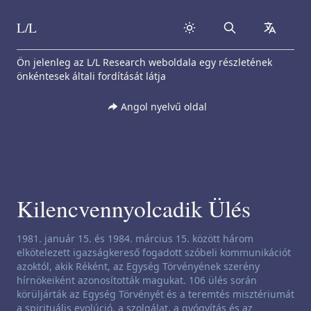
L/L
Search
collapse
Skip to content
Ön jelenleg az L/L Research weboldala egy részletének
önkéntesek általi fordítását látja
Angol nyelvű oldal
Kilencvennyolcadik Ülés
Csatornázási nyilatkozat:
1981. január 15. és 1984. március 15. között három
elkötelezett igazságkereső fogadott szóbeli kommunikációt
azoktól, akik Réként, az Egység Törvényének szerény
hírnökeiként azonosították magukat. 106 ülés során
körüljárták az Egység Törvényét és a teremtés misztériumát
a spirituális evolúció, a szolgálat, a gyógyítás és az