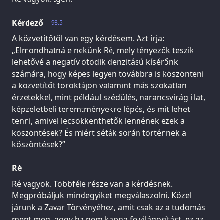
Kérdező
98.5
A közvetítőtől van egy kérdésem. Azt írja:
„Elmondhatná e nekünk Ré, mely tényezők teszik
lehetővé a negatív ötödik denzitású kísérőnk
számára, hogy képes legyen továbbra is köszönteni
a közvetítőt toroktájon valamint más szokatlan
érzetekkel, mint például szédülés, narancsvirág illat,
képzeletbeli teremtményekre lépés, és mit lehet
tenni, amivel lecsökkenthetők lennének ezek a
köszöntések? És miért séták során történnek a
köszöntések?”
Ré
Ré vagyok. Többféle része van a kérdésnek.
Megpróbáljuk mindegyiket megválaszolni. Közel
járunk a Zavar Törvényéhez, amit csak az a tudomás
ment meg, hogy ha nem kapna felvilágosítást, ez az