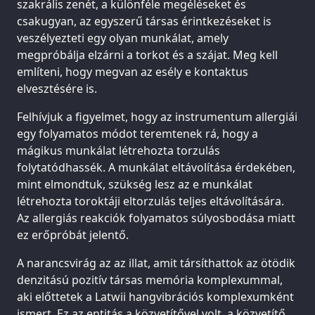
szakrális zenét, a különféle megéléseket és
csakugyan, az egyszerű társas érintkezéseket is
veszélyezteti egy olyan munkálat, amely
megpróbálja elzárni a torkot és a szájat. Meg kell
említeni, hogy megvan az esély e kontaktus
elvesztésére is.
Felhívjuk a figyelmet, hogy az instrumentum allergiái
egy folyamatos módot teremtenek rá, hogy a
mágikus munkálat létrehozta torzulás
folytatódhassék. A munkálat eltávolítása érdekében,
mint elmondtuk, szükség lesz az e munkálat
létrehozta toroktáji eltorzulás teljes eltávolítására.
Az allergiás reakciók folyamatos súlyosbodása miatt
ez erőpróbát jelentő.
A narancsvirág az az illat, amit társíthattok az ötödik
denzitású pozitív társas memória komplexummal,
aki előttetek a Latwii hangvibrációs komplexumként
ismert. Ez az entitás a közvetítővel volt, a közvetítő