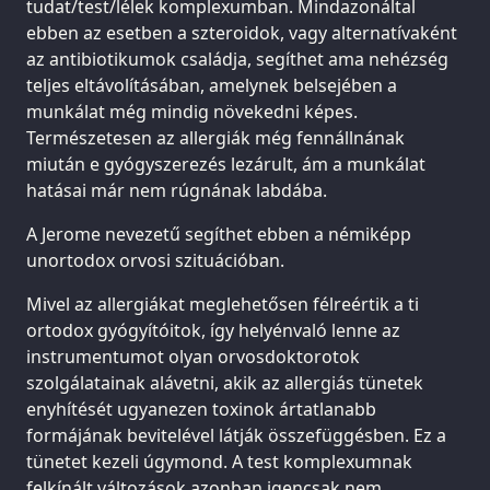
tudat/test/lélek komplexumban. Mindazonáltal
ebben az esetben a szteroidok, vagy alternatívaként
az antibiotikumok családja, segíthet ama nehézség
teljes eltávolításában, amelynek belsejében a
munkálat még mindig növekedni képes.
Természetesen az allergiák még fennállnának
miután e gyógyszerezés lezárult, ám a munkálat
hatásai már nem rúgnának labdába.
A Jerome nevezetű segíthet ebben a némiképp
unortodox orvosi szituációban.
Mivel az allergiákat meglehetősen félreértik a ti
ortodox gyógyítóitok, így helyénvaló lenne az
instrumentumot olyan orvosdoktorotok
szolgálatainak alávetni, akik az allergiás tünetek
enyhítését ugyanezen toxinok ártatlanabb
formájának bevitelével látják összefüggésben. Ez a
tünetet kezeli úgymond. A test komplexumnak
felkínált változások azonban igencsak nem