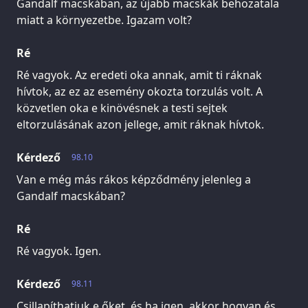
Gandalf macskában, az újabb macskák behozatala
miatt a környezetbe. Igazam volt?
Ré
Ré vagyok. Az eredeti oka annak, amit ti ráknak
hívtok, az ez az esemény okozta torzulás volt. A
közvetlen oka e kinövésnek a testi sejtek
eltorzulásának azon jellege, amit ráknak hívtok.
Kérdező
98.10
Van e még más rákos képződmény jelenleg a
Gandalf macskában?
Ré
Ré vagyok. Igen.
Kérdező
98.11
Csillapíthatjuk e őket, és ha igen, akkor hogyan és