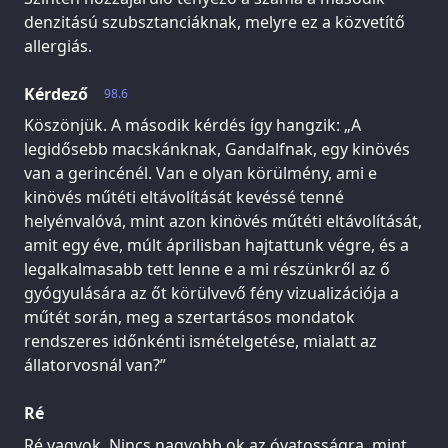
denzitású szubsztanciáknak, melyre ez a közvetítő
allergiás.
Kérdező
98.6
Köszönjük. A második kérdés így hangzik: „A
legidősebb macskánknak, Gandalfnak, egy kinövés
van a gerincénél. Van e olyan körülmény, ami e
kinövés műtéti eltávolítását kevéssé tenné
helyénvalóvá, mint azon kinövés műtéti eltávolítását,
amit egy éve, múlt áprilisban hajtattunk végre, és a
legalkalmasabb tett lenne e a mi részünkről az ő
gyógyulására az őt körülvevő fény vizualizációja a
műtét során, meg a szertartásos mondatok
rendszeres időnkénti ismételgetése, mialatt az
állatorvosnál van?”
Ré
Ré vagyok. Nincs nagyobb ok az óvatosságra, mint