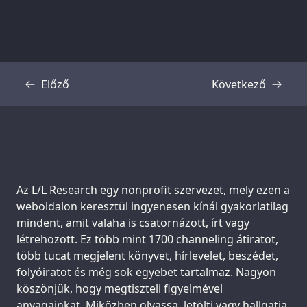
Előző
Következő
Átirat
Átirat
Support us:
Az L/L Research egy nonprofit szervezet, mely ezen a
weboldalon keresztül ingyenesen kínál gyakorlatilag
mindent, amit valaha is csatornázott, írt vagy
létrehozott. Ez több mint 1700 channeling átiratot,
több tucat megjelent könyvet, hírlevelet, beszédet,
folyóiratot és még sok egyebet tartalmaz. Nagyon
köszönjük, hogy megtiszteli figyelmével
anyagainkat. Miközben olvassa, letölti vagy hallgatja,