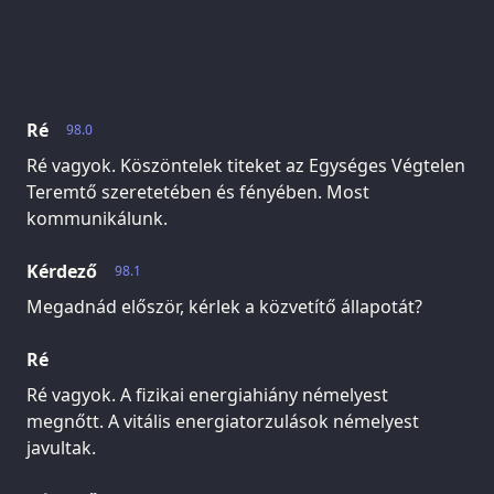
Ré
98.0
Ré vagyok. Köszöntelek titeket az Egységes Végtelen
Teremtő szeretetében és fényében. Most
kommunikálunk.
Kérdező
98.1
Megadnád először, kérlek a közvetítő állapotát?
Ré
Ré vagyok. A fizikai energiahiány némelyest
megnőtt. A vitális energiatorzulások némelyest
javultak.